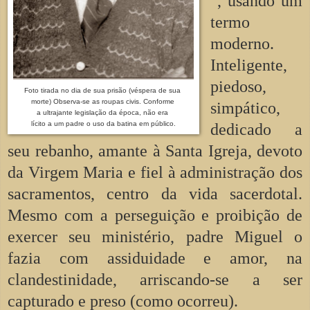
", usando um
termo
moderno.
Inteligente,
piedoso,
Foto tirada no dia de sua prisão (véspera de sua
morte) Observa-se as roupas civis. Conforme
simpático,
a ultrajante legislação da época, não era
lícito a um padre o uso da batina em público.
dedicado a
seu rebanho, amante à Santa Igreja, devoto
da Virgem Maria e fiel à administração dos
sacramentos, centro da vida sacerdotal.
Mesmo com a perseguição e proibição de
exercer seu ministério, padre Miguel o
fazia com assiduidade e amor, na
clandestinidade, arriscando-se a ser
capturado e preso (como ocorreu).