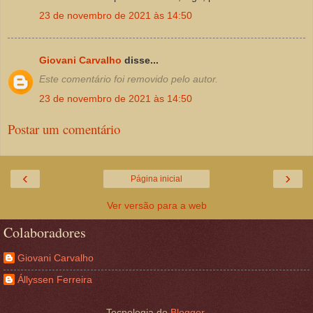
23 de novembro de 2021 às 14:50
Giovani Carvalho
disse...
Este comentário foi removido pelo autor.
23 de novembro de 2021 às 14:50
Postar um comentário
‹
›
Página inicial
Ver versão para a web
Colaboradores
Giovani Carvalho
Állyssen Ferreira
Tecnologia do
Blogger
.