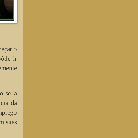
meçar o
ôde ir
emente
o-se a
ncia da
mprego
am suas