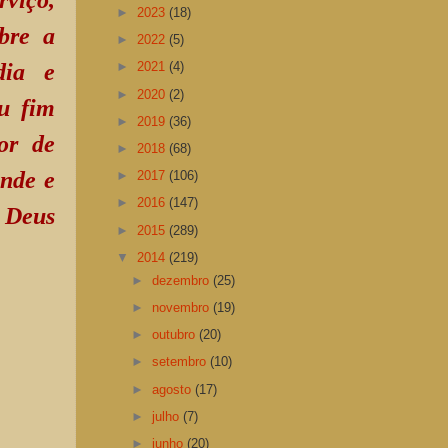
►
2023
(18)
obre a
►
2022
(5)
dia e
►
2021
(4)
►
2020
(2)
u fim
►
2019
(36)
or de
►
2018
(68)
ande e
►
2017
(106)
►
2016
(147)
e Deus
►
2015
(289)
▼
2014
(219)
►
dezembro
(25)
►
novembro
(19)
►
outubro
(20)
►
setembro
(10)
►
agosto
(17)
►
julho
(7)
►
junho
(20)