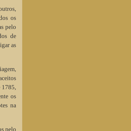
utros,
dos os
as pelo
dos de
igar as
iagem,
aceitos
e 1785,
nte os
tes na
os pelo