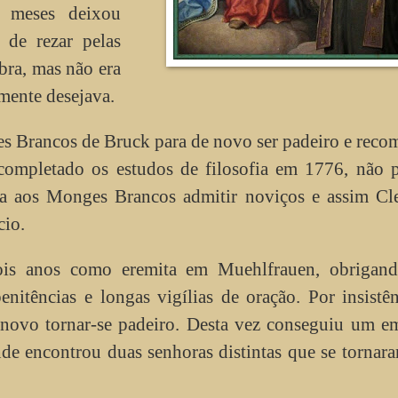
 meses deixou
e de rezar pelas
bra, mas não era
mente desejava.
s Brancos de Bruck para de novo ser padeiro e reco
completado os estudos de filosofia em 1776, não p
ia aos Monges Brancos admitir noviços e assim Cl
cio.
ois anos como eremita em Muehlfrauen, obrigand
enitências e longas vigílias de oração. Por insistê
 novo tornar-se padeiro. Desta vez conseguiu um e
de encontrou duas senhoras distintas que se tornar