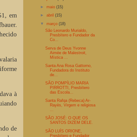
►
maio
(15)
51, em
►
abril
(15)
bauer.
▼
março
(18)
São Leonardo Murialdo,
nhecido
Presbítero e Fundador da
Co...
Serva de Deus Yvonne
Aimée de Malestroit,
Mística ...
valaria
Santa Ana Rosa Gattorno,
niforme
Fundadora do Instituto
de...
SÃO POMPÍLIO MARIA
PIRROTTI, Presbítero
das Escola...
udava à
Santa Rafqa (Rebeca) Ar-
guiando
Rayès, Virgem e religiosa
...
SÃO JOSÉ: O QUE OS
SANTOS DIZEM DELE.
endo de
SÃO LUÍS ORIONE,
Presbítero e Fundador