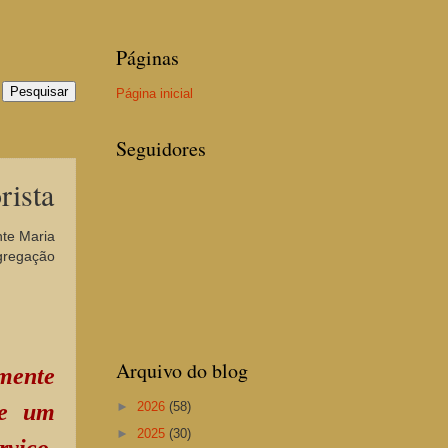
Páginas
Página inicial
Seguidores
ista
nte Maria
ngregação
Arquivo do blog
mente
►
2026
(58)
re um
►
2025
(30)
rviço,