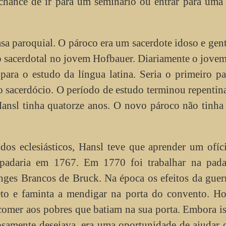
 chance de ir para um seminário ou entrar para um
sa paroquial. O pároco era um sacerdote idoso e gent
o sacerdotal no jovem Hofbauer. Diariamente o jove
para o estudo da língua latina. Seria o primeiro p
 sacerdócio. O período de estudo terminou repenti
ansl tinha quatorze anos. O novo pároco não tinha
dos eclesiásticos, Hansl teve que aprender um ofíc
adaria em 1767. Em 1770 foi trabalhar na pada
ges Brancos de Bruck. Na época os efeitos da guer
to e faminta a mendigar na porta do convento. Ho
 comer aos pobres que batiam na sua porta. Embora i
iosamente desejava, era uma oportunidade de ajudar