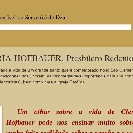
enerável ou Servo (a) de Deus
HOFBAUER, Presbítero Redentor
, trago a vida de um grande santo que é comemorado hoje: São Cleme
 "desconhecidos", porém, de incomensurável importância para sua co
ntoristas), bem como para a Igreja Católica.
Um olhar sobre a vida de Cle
Hofbauer pode nos ensinar muito sob
sonho feito realidade, sobre a oração e o se