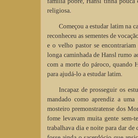
família pobre, Hansl tinha pouca
religiosa.
Começou a estudar latim na ca
reconheceu as sementes de vocaçã
e o velho pastor se encontrariam 
longa caminhada de Hansl rumo ao
com a morte do pároco, quando H
para ajudá-lo a estudar latim.
Incapaz de prosseguir os estu
mandado como aprendiz a uma p
mosteiro premonstratense dos Mon
fome levavam muita gente sem-te
trabalhava dia e noite para dar de
fosse ainda o sacerdócio que ans