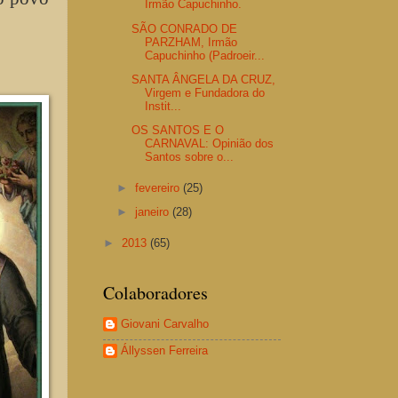
Irmão Capuchinho.
SÃO CONRADO DE
PARZHAM, Irmão
Capuchinho (Padroeir...
SANTA ÂNGELA DA CRUZ,
Virgem e Fundadora do
Instit...
OS SANTOS E O
CARNAVAL: Opinião dos
Santos sobre o...
►
fevereiro
(25)
►
janeiro
(28)
►
2013
(65)
Colaboradores
Giovani Carvalho
Állyssen Ferreira