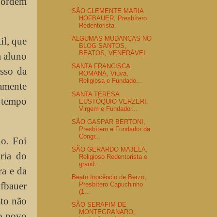
a ordem
SÃO CLEMENTE MARIA
HOFBAUER, Presbítero
Redentorista
ALGUMAS MUDANÇAS NO
il, que
BLOG SANTOS,
BEATOS, VENERÁVEI...
m aluno
SANTA FRANCISCA
asso da
ROMANA, Viúva,
Religiosa e Fundado...
namente
SANTA TERESA
 tempo
EUSTÓQUIO VERZERI,
Virgem e Fundador...
SÃO GASPAR BERTONI,
Presbítero e Fundador da
Congr...
io. Foi
SÃO GERARDO MAJELA,
ria do
Religioso Redentorista e
grand...
ra e da
Beato Inocêncio de Berzo,
fbauer
Presbítero Capuchinho
(1...
sto não
SÃO SERAFIM DE
MONTEGRANARO,
 o povo