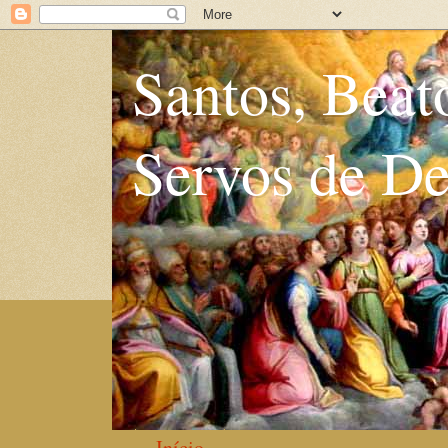
Santos, Beat
Servos de D
Início