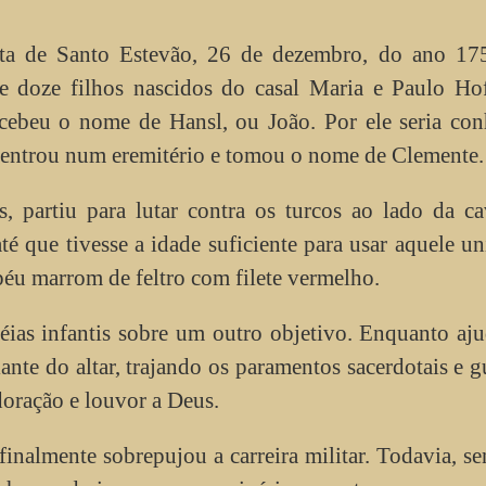
sta de Santo Estevão, 26 de dezembro, do ano 17
e doze filhos nascidos do casal Maria e Paulo Hof
ecebeu o nome de Hansl, ou João. Por ele seria co
e entrou num eremitério e tomou o nome de Clemente.
, partiu para lutar contra os turcos ao lado da ca
é que tivesse a idade suficiente para usar aquele u
éu marrom de feltro com filete vermelho.
éias infantis sobre um outro objetivo. Enquanto aj
nte do altar, trajando os paramentos sacerdotais e 
doração e louvor a Deus.
finalmente sobrepujou a carreira militar. Todavia, s