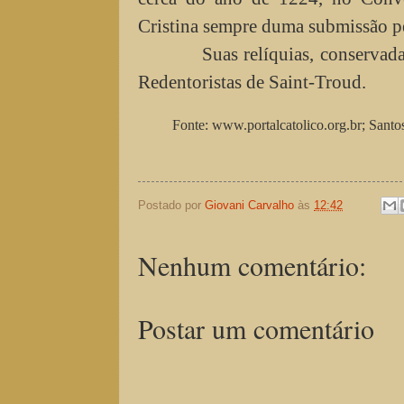
Cristina sempre duma submissão pe
Suas relíquias, conservadas
Redentoristas de Saint-Troud.
Fonte: www.portalcatolico.org.br; Santos 
Postado por
Giovani Carvalho
às
12:42
Nenhum comentário:
Postar um comentário