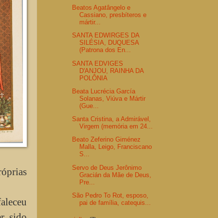
Beatos Agatângelo e
Cassiano, presbíteros e
mártir...
SANTA EDWIRGES DA
SILÉSIA, DUQUESA
(Patrona dos En...
SANTA EDVIGES
D'ANJOU, RAINHA DA
POLÔNIA
Beata Lucrécia García
Solanas, Viúva e Mártir
(Gue...
Santa Cristina, a Admirável,
Virgem (memória em 24...
Beato Zeferino Giménez
Malla, Leigo, Franciscano
S...
Servo de Deus Jerônimo
róprias
Gracián da Mãe de Deus,
Pre...
São Pedro To Rot, esposo,
faleceu
pai de família, catequis...
r sido