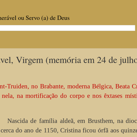
enerável ou Servo (a) de Deus
ável, Virgem (memória em 24 de julh
-Truiden, no Brabante, moderna Bélgica, Beata Cr
 nela, na mortificação do corpo e nos êxtases míst
ascida de família aldeã, em Brusthem, na dioc
 cerca do ano de 1150, Cristina ficou órfã aos quinz