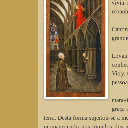
vivia 
rebanh
Os
Canti
grande
T
Lovai
conhec
Vitry,
pessoa
“D
maravi
graça 
terra. Desta forma sujeitou-se a m
permanecendo nos túmulos dos mo