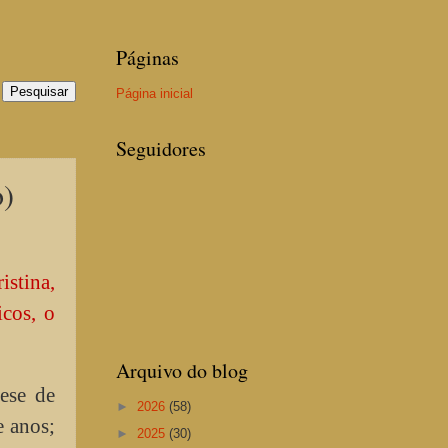
Páginas
Página inicial
Seguidores
o)
istina,
icos, o
Arquivo do blog
ese de
►
2026
(58)
e anos;
►
2025
(30)