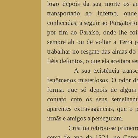
logo depois da sua morte os an
transportado ao Inferno, onde
conhecidas; a seguir ao Purgatório
por fim ao Paraíso, onde lhe foi
sempre ali ou de voltar a Terra 
trabalhar no resgate das almas do 
fiéis defuntos, o que ela aceitara s
A sua existência transco
fenômenos misteriosos. O odor d
forma, que só depois de algum
contato com os seus semelhant
aparentes extravagâncias, que o 
irmãs e amigos a perseguiam.
Cristina retirou-se primeiro
cerca do ano de 1224, no Conven