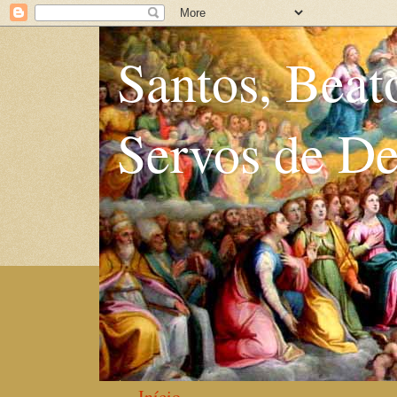
Santos, Beat
Servos de D
Início