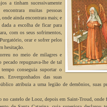
jos a tinham sucessivamente
 encontrara muitas pessoas
, onde ainda encontrara mais; e
 dada a escolha de ficar para
para, com os seus sofrimentos,
Purgatório, orar e sofrer pelos
em hesitação.
rreu no meio de milagres e
o pecado repugnava-lhe de tal
 tempo conseguia suportar o
es. Envergonhados das suas
público atribuía a uma legião de demônios, suas p
 no castelo de Looz, depois em Saint-Troud, onde 
to de Santa Catarina, cuja superiora declarou te