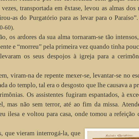
vezes, transportada em êxtase, levou as almas dos
tirou-as do Purgatório para as levar para o Paraíso”
.
50-60)
 os ardores da sua alma tornaram-se tão intensos,
doente e “morreu” pela primeira vez quando tinha pou
 levaram os seus despojos à igreja para a cerimôn
 viram-na de repente mexer-se, levantar-se no esq
da do templo, tal era o desgosto que lhe causava a p
rimônias. Os assistentes fugiram espantados, à exc
l, mas não sem terror, até ao fim da missa. Atend
eu ilesa e voltou para casa, onde tomou a refeição
que vieram interrogá-la, que