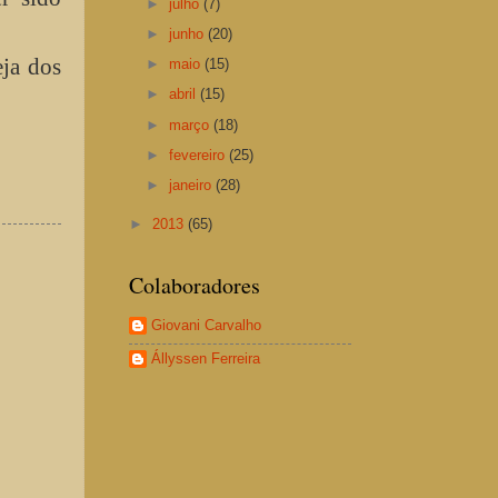
►
julho
(7)
►
junho
(20)
ja dos
►
maio
(15)
►
abril
(15)
►
março
(18)
►
fevereiro
(25)
►
janeiro
(28)
►
2013
(65)
Colaboradores
Giovani Carvalho
Állyssen Ferreira