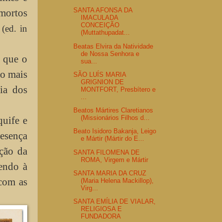
SANTA AFONSA DA
 mortos
IMACULADA
CONCEIÇÃO
.
(ed. in
(Muttathupadat...
Beatas Elvira da Natividade
de Nossa Senhora e
 que o
sua...
co mais
SÃO LUÍS MARIA
GRIGNION DE
ia dos
MONTFORT, Presbítero e
...
Beatos Mártires Claretianos
(Missionários Filhos d...
uife e
Beato Isidoro Bakanja, Leigo
resença
e Mártir (Mártir do E...
eção da
SANTA FILOMENA DE
ROMA, Virgem e Mártir
endo à
SANTA MARIA DA CRUZ
 com as
(Maria Helena Mackillop),
Virg...
SANTA EMÍLIA DE VIALAR,
RELIGIOSA E
FUNDADORA