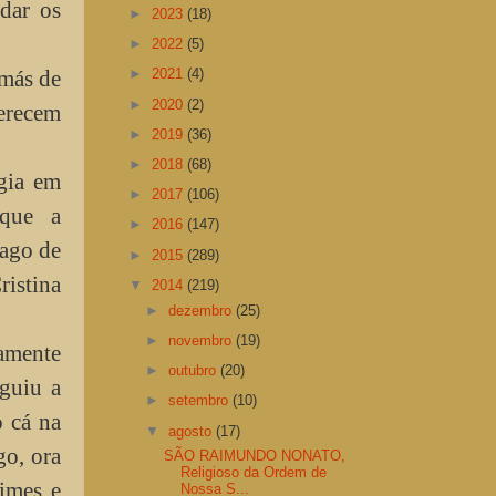
dar os
►
2023
(18)
►
2022
(5)
más de
►
2021
(4)
►
2020
(2)
erecem
►
2019
(36)
►
2018
(68)
gia em
►
2017
(106)
 que a
►
2016
(147)
iago de
►
2015
(289)
ristina
▼
2014
(219)
►
dezembro
(25)
►
novembro
(19)
amente
►
outubro
(20)
guiu a
►
setembro
(10)
o cá na
▼
agosto
(17)
go, ora
SÃO RAIMUNDO NONATO,
Religioso da Ordem de
imes e
Nossa S...