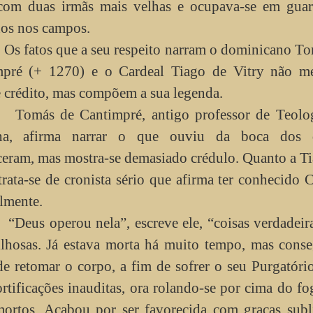
com duas irmãs mais velhas e ocupava-se em guar
os nos campos.
 fatos que a seu respeito narram o dominicano To
mpré (+ 1270) e o Cardeal Tiago de Vitry não m
 crédito, mas compõem a sua legenda.
omás de Cantimpré, antigo professor de Teolo
na, afirma narrar o que ouviu da boca dos
eram, mas mostra-se demasiado crédulo. Quanto a T
 trata-se de cronista sério que afirma ter conhecido C
lmente.
eus operou nela”, escreve ele, “coisas verdadeir
lhosas. Já estava morta há muito tempo, mas conse
de retomar o corpo, a fim de sofrer o seu Purgatóri
ortificações inauditas, ora rolando-se por cima do fo
rtos. Acabou por ser favorecida com graças subl