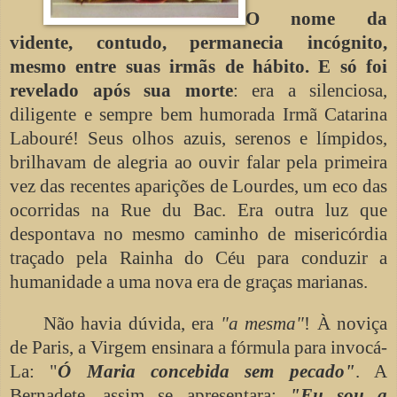
O nome da
vidente, contudo, permanecia incógnito,
mesmo entre suas irmãs de hábito. E só foi
revelado após sua morte
: era a silenciosa,
diligente e sempre bem humorada Irmã Catarina
Labouré! Seus olhos azuis, serenos e límpidos,
brilhavam de alegria ao ouvir falar pela primeira
vez das recentes aparições de Lourdes, um eco das
ocorridas na Rue du Bac. Era outra luz que
despontava no mesmo caminho de misericórdia
traçado pela Rainha do Céu para conduzir a
humanidade a uma nova era de graças marianas.
Não havia dúvida, era
"a mesma"
! À noviça
de Paris, a Virgem ensinara a fórmula para invocá-
La: "
Ó Maria concebida sem pecado"
. A
Bernadete, assim se apresentara:
"Eu sou a