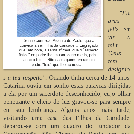
"Fic
arás
feliz em
vir a
Sonho com São Vicente de Paulo, que a
mim.
convida a ser Filha da Caridade... Engraçado
que, em nota, a santa afirmou que o "aspecto
Deus
físico" do padre lhe causou certo medo, pois,
acho-o feio... Não sabia quem era aquele
tem
padre "feio" que lhe aparecia...
desígnio
s a teu respeito".
Quando tinha cerca de 14 anos,
Catarina ouviu em sonho estas palavras dirigidas
a ela por um sacerdote desconhecido, cujo olhar
penetrante e cheio de luz gravou-se para sempre
em sua lembrança. Alguns anos mais tarde,
visitando uma casa das Filhas da Caridade,
deparou-se com um quadro do fundador da
Congregação, São Vicente de Paulo, em cuja