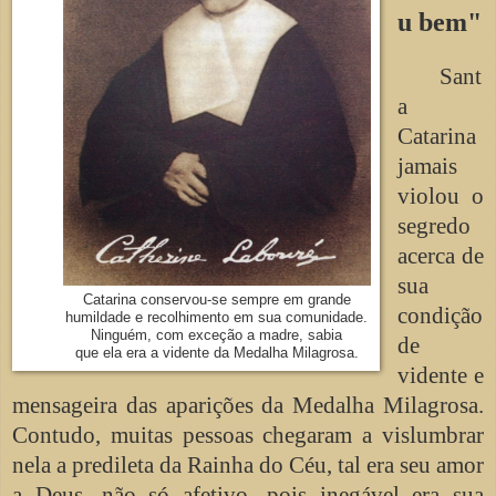
u bem"
Sant
a
Catarina
jamais
violou o
segredo
acerca de
sua
Catarina conservou-se sempre em grande
condição
humildade e recolhimento em sua comunidade.
Ninguém, com exceção a madre, sabia
de
que ela era a vidente da Medalha Milagrosa.
vidente e
mensageira das aparições da Medalha Milagrosa.
Contudo, muitas pessoas chegaram a vislumbrar
nela a predileta da Rainha do Céu, tal era seu amor
a Deus, não só afetivo, pois inegável era sua