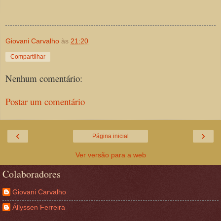
Giovani Carvalho
às
21:20
Compartilhar
Nenhum comentário:
Postar um comentário
‹
›
Página inicial
Ver versão para a web
Colaboradores
Giovani Carvalho
Állyssen Ferreira