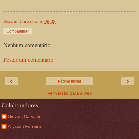
Giovani Carvalho
às
08:32
Compartilhar
Nenhum comentário:
Postar um comentário
‹
›
Página inicial
Ver versão para a web
Colaboradores
Giovani Carvalho
Állyssen Ferreira