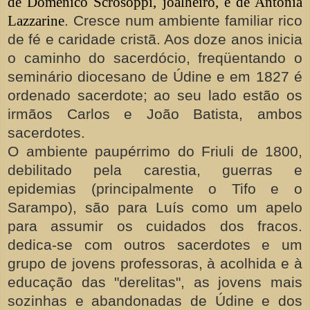
de Domenico Scrosoppi, joalheiro, e de Antônia
Lazzarine
. Cresce num ambiente familiar rico
de fé e caridade cristã. Aos doze anos inicia
o caminho do sacerdócio, freqüentando o
seminário diocesano de Údine e em 1827 é
ordenado sacerdote; ao seu lado estão os
irmãos Carlos e João Batista, ambos
sacerdotes.
O ambiente paupérrimo do Friuli de 1800,
debilitado pela carestia, guerras e
epidemias (principalmente o Tifo e o
Sarampo), são para Luís como um apelo
para assumir os cuidados dos fracos.
dedica-se com outros sacerdotes e um
grupo de jovens professoras, à acolhida e à
educação das "derelitas", as jovens mais
sozinhas e abandonadas de Údine e dos