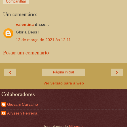
Compartilhar
Um comentário:
valentina
disse...
Glória Deus !
12 de março de 2021 às 12:11
Postar um comentário
‹
›
Página inicial
Ver versão para a web
Colaboradores
Giovani Carvalho
Állyssen Ferreira
Tecnologia do
Blogger
.