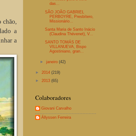
das...
SÃO JOÃO GABRIEL
PERBOYRE, Presbítero,
o chão,
Missionário...
Santa Maria de Santo Inácio
lado a
(Claudina Thévenet), V...
unhar a
SANTO TOMÁS DE
VILLANUEVA, Bispo
Agostiniano, gran...
►
janeiro
(42)
►
2014
(219)
►
2013
(65)
Colaboradores
Giovani Carvalho
Állyssen Ferreira