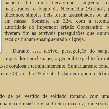
palácio. Foi uma hecatombe sangrenta: ofi
magistrados, o bispo da Nicomédia (Antino), p
diáconos, simples fiéis foram assassinados ou a
em massa. Somente em 324, com a retoma
autoridade do imperador cristão Constantino, f
tiveram fim as terríveis perseguições que duran
séculos tinham ensangüentado a Igreja.
Durante essa terrível perseguição do sangu
imperador Diocleciano, o general Expedito foi i
ou-se corajosa e terminantemente. Sumariamente con
o em 303, no dia 19 de abril, data em que é celebr
tado de pé, vestido de soldado romano, com um
palma do martírio e na direita uma cruz, onde está e