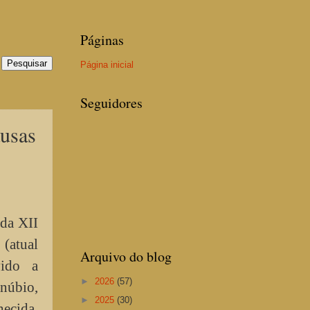
Páginas
Página inicial
Seguidores
usas
da XII
(atual
Arquivo do blog
vido a
►
2026
(57)
anúbio,
►
2025
(30)
hecida,