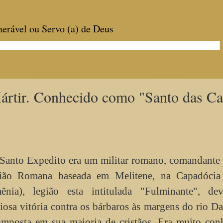
enerável ou Servo (a) de Deus
ir. Conhecido como "Santo das Ca
Santo Expedito era um militar romano, comandante 
ião Romana baseada em Melitene, na Capadócia 
ênia), legião esta intitulada "Fulminante", de
iosa vitória contra os bárbaros às margens do rio D
omposta em sua maioria de cristãos. Era muito con