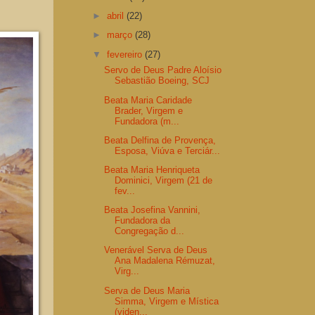
►
abril
(22)
►
março
(28)
▼
fevereiro
(27)
Servo de Deus Padre Aloísio
Sebastião Boeing, SCJ
Beata Maria Caridade
Brader, Virgem e
Fundadora (m...
Beata Delfina de Provença,
Esposa, Viúva e Terciár...
Beata Maria Henriqueta
Dominici, Virgem (21 de
fev...
Beata Josefina Vannini,
Fundadora da
Congregação d...
Venerável Serva de Deus
Ana Madalena Rémuzat,
Virg...
Serva de Deus Maria
Simma, Virgem e Mística
(viden...