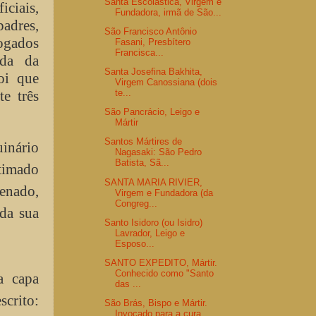
Santa Escolástica, Virgem e
ciais,
Fundadora, irmã de São...
adres,
São Francisco Antônio
fogados
Fasani, Presbítero
Francisca...
da da
Santa Josefina Bakhita,
oi que
Virgem Canossiana (dois
te três
te...
São Pancrácio, Leigo e
Mártir
Santos Mártires de
inário
Nagasaki: São Pedro
Batista, Sã...
ntimado
SANTA MARIA RIVIER,
denado,
Virgem e Fundadora (da
Congreg...
ada sua
Santo Isidoro (ou Isidro)
Lavrador, Leigo e
Esposo...
SANTO EXPEDITO, Mártir.
Conhecido como "Santo
a capa
das ...
scrito:
São Brás, Bispo e Mártir.
Invocado para a cura