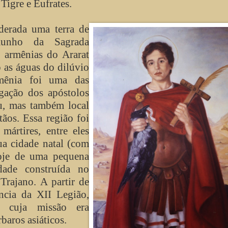
Tigre e Eufrates.
derada uma terra de
emunho da Sagrada
s armênias do Ararat
as águas do dilúvio
rmênia foi uma das
egação dos apóstolos
u, mas também local
tãos. Essa região foi
ártires, entre eles
a cidade natal (com
hoje de uma pequena
dade construída no
 Trajano.
A partir de
ncia da XII Legião,
, cuja missão era
baros asiáticos.