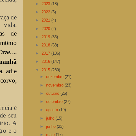
►
2023
(18)
►
2022
(5)
raça de
►
2021
(4)
 vida.
►
2020
(2)
ças de
►
2019
(36)
emônio
►
2018
(68)
ras ...
►
2017
(106)
amanhã
►
2016
(147)
a, adie
▼
2015
(289)
►
dezembro
(21)
corvo,
►
novembro
(23)
►
outubro
(25)
►
setembro
(27)
ência é
►
agosto
(19)
 de seu
►
julho
(15)
írio. A
►
junho
(23)
gro e o
►
maio
(17)