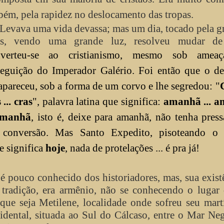
ém, pela rapidez no deslocamento das tropas.
Levava uma vida devassa; mas um dia, tocado pela g
s, vendo uma grande luz, resolveu mudar de
verteu-se ao cristianismo, mesmo sob amea
seguição do Imperador Galério. Foi então que o d
apareceu, sob a forma de um corvo e lhe segredou: "
C
 ... cras
", palavra latina que significa:
amanhã ... 
 amanhã
, isto é, deixe para amanhã, não tenha press
 conversão. Mas Santo Expedito, pisoteando o 
ue significa
hoje
, nada de protelações ... é pra já!
é pouco conhecido dos historiadores, mas, sua exist
 tradição, era armênio, não se conhecendo o lugar
que seja Metilene, localidade onde sofreu seu mart
dental, situada ao Sul do Cálcaso, entre o Mar Ne