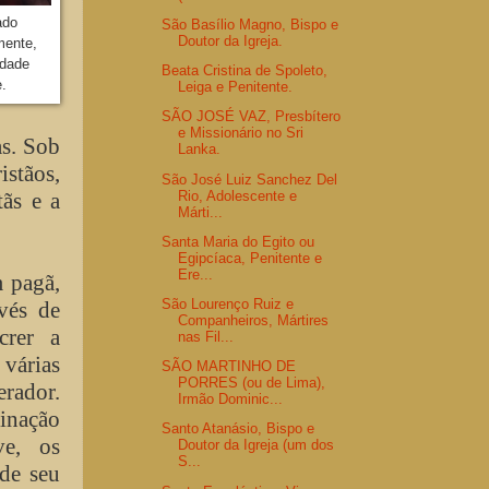
ado
São Basílio Magno, Bispo e
Doutor da Igreja.
mente,
idade
Beata Cristina de Spoleto,
e.
Leiga e Penitente.
SÃO JOSÉ VAZ, Presbítero
e Missionário no Sri
as. Sob
Lanka.
istãos,
São José Luiz Sanchez Del
Rio, Adolescente e
tãs e a
Márti...
Santa Maria do Egito ou
Egipcíaca, Penitente e
Ere...
 pagã,
São Lourenço Ruiz e
avés de
Companheiros, Mártires
crer a
nas Fil...
várias
SÃO MARTINHO DE
PORRES (ou de Lima),
ador.
Irmão Dominic...
inação
Santo Atanásio, Bispo e
ve, os
Doutor da Igreja (um dos
S...
 de seu