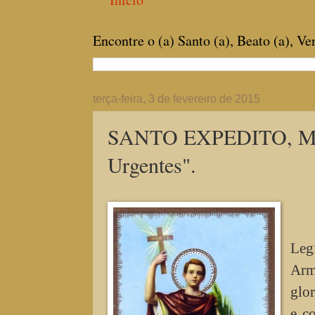
Encontre o (a) Santo (a), Beato (a), V
terça-feira, 3 de fevereiro de 2015
SANTO EXPEDITO, Márt
Urgentes".
Leg
Arm
glor
e c