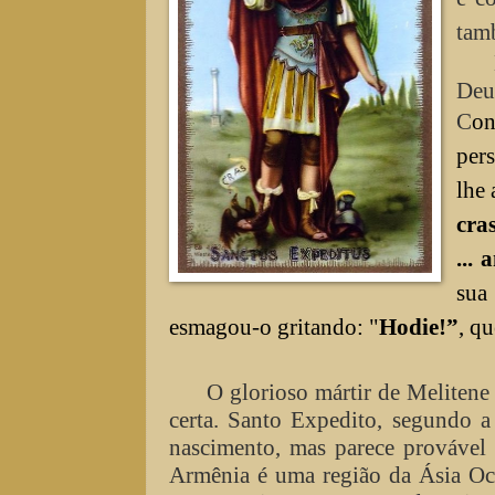
tamb
Deu
C
on
per
lhe 
cras
...
sua
esmagou-o gritando: "
Hodie!”
, q
O glorioso mártir de Melitene 
certa. Santo Expedito, segundo a
nascimento, mas parece provável 
Armênia é uma região da Ásia Oci