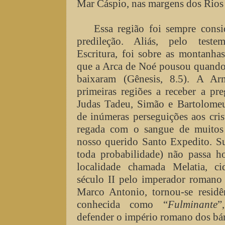
Mar Cáspio, nas margens dos Rios 
Essa região foi sempre consi
predileção. Aliás, pelo test
Escritura, foi sobre as montanha
que a Arca de Noé pousou quando 
baixaram (Gênesis, 8.5). A A
primeiras regiões a receber a pr
Judas Tadeu, Simão e Bartolome
de inúmeras perseguições aos cris
regada com o sangue de muitos m
nosso querido Santo Expedito. Su
toda probabilidade) não passa 
localidade chamada Melatia, ci
século II pelo imperador romano
Marco Antonio, tornou-se residê
conhecida como “
Fulminante
”
defender o império romano dos bár