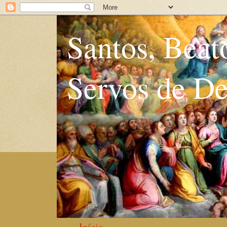
Santos, Beat
Servos de D
Início