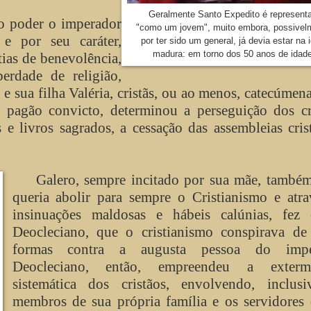
Geralmente Santo Expedito é represent
o poder o imperador
"como um jovem", muito embora, possivel
e por seu caráter,
por ter sido um general, já devia estar na 
madura: em torno dos 50 anos de idad
tias de benevolência,
erdade de religião,
 e sua filha Valéria, cristãs, ou ao menos, catecúmen
, pagão convicto, determinou a perseguição dos cr
 e livros sagrados, a cessação das assembleias cris
Galero, sempre incitado por sua mãe, também
queria abolir para sempre o Cristianismo e atr
insinuações maldosas e hábeis calúnias, fez 
Deocleciano, que o cristianismo conspirava de 
formas contra a augusta pessoa do imper
Deocleciano, então, empreendeu a exterm
sistemática dos cristãos, envolvendo, inclusi
membros de sua própria família e os servidores