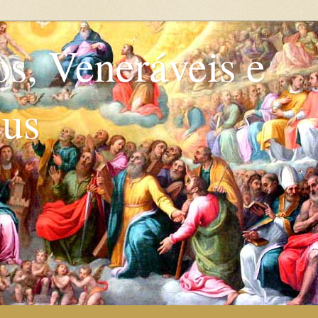
os, Veneráveis e
eus