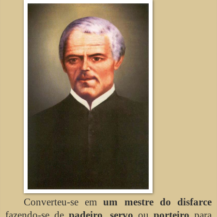
Converteu-se em
um mestre do disfarce
fazendo-se de
padeiro
,
servo
ou
porteiro
para