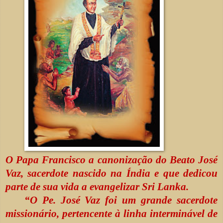
O Papa Francisco a canonização do Beato José
Vaz, sacerdote nascido na Índia e que dedicou
parte de sua vida a evangelizar Sri Lanka.
“O Pe. José Vaz foi um grande sacerdote
missionário, pertencente à linha interminável de