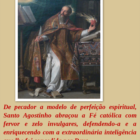
De pecador a modelo de perfeição espiritual,
Santo Agostinho abraçou a Fé católica com
fervor e zelo invulgares, defendendo-a e a
enriquecendo com a extraordinária inteligência