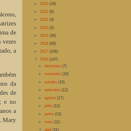
►
2023
(18)
►
2022
(5)
ácono,
►
2021
(4)
atrizes
►
2020
(2)
cima de
►
2019
(36)
s vezes
►
2018
(68)
tado, a
►
2017
(106)
▼
2016
(147)
►
dezembro
(7)
ambém
►
novembro
(10)
►
outubro
(10)
mos da
►
setembro
(12)
des de
►
agosto
(17)
); e no
►
julho
(12)
 anos a
►
junho
(13)
4, Mary
►
maio
(11)
▼
abril
(11)