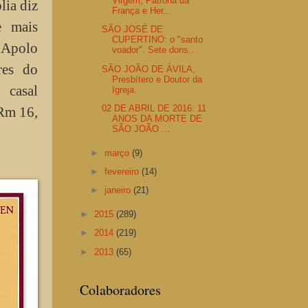
Virgem, Patrona da
lia diz
França e Her...
e mais
SÃO JOSÉ DE
CUPERTINO: o "santo
 Apolo
voador". Sete dons...
res do
SÃO JOÃO DE ÁVILA,
Presbítero e Doutor da
 casal
Igreja.
02 DE ABRIL DE 2016: 11
(Rm 16,
ANOS DA MORTE DE
SÃO JOÃO ...
►
março
(9)
►
fevereiro
(14)
►
janeiro
(21)
►
2015
(289)
►
2014
(219)
►
2013
(65)
Colaboradores