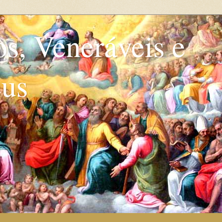
os, Veneráveis e
eus