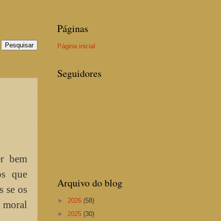
Páginas
Página inicial
Seguidores
r bem
os que
Arquivo do blog
s se os
►
2026
(58)
 moral
►
2025
(30)