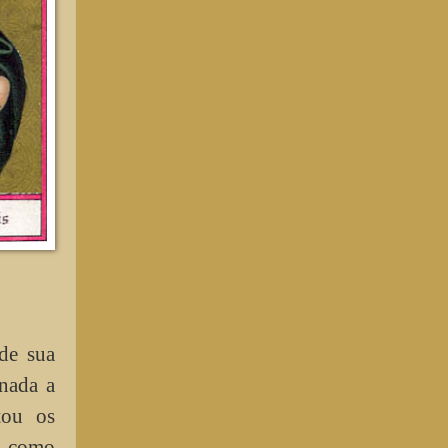
de sua
onada a
tou os
e como