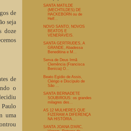
SANTA MATILDE
(MECHTILDES) DE
rgos de
HACKEBORN ou de
Helf...
ão seja
NOVO SANTO, NOVOS
s doze
BEATOS E
VENERÁVEIS.
hecemos
SANTA GERTRUDES, A
GRANDE, Abadessa
Beneditina e M...
Serva de Deus Irmã
Clemência (Francisca
Benícia) O...
Beato Egídio de Assis,
ntes de
Clérigo e Discípulo de
São ...
ando o
SANTA BERNADETE
ecidiu
SOUBIROUS: os grandes
milagres des...
, Paulo
AS 12 MULHERES QUE
Em uma
FIZERAM A DIFERENÇA
NA HISTÓRIA...
controu
SANTA JOANA D'ARC,