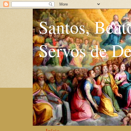
Santos, Beat
Servos de D
Início