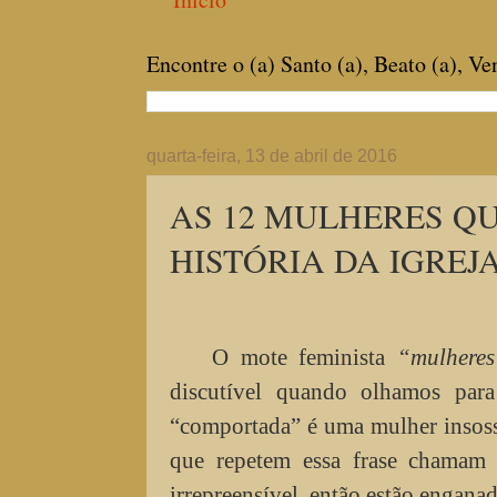
Encontre o (a) Santo (a), Beato (a), V
quarta-feira, 13 de abril de 2016
AS 12 MULHERES Q
HISTÓRIA DA IGREJ
O mote feminista
“mulheres
discutível quando olhamos para
“comportada” é uma mulher insoss
que repetem essa frase chamam
irrepreensível, então estão enganad