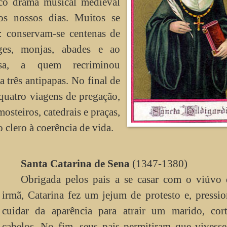
co drama musical medieval
os nossos dias. Muitos se
r: conservam-se centenas de
nges, monjas, abades e ao
ssa, a quem recriminou
 três antipapas. No final de
quatro viagens de pregação,
osteiros, catedrais e praças,
clero à coerência de vida.
Santa Catarina de Sena
(1347-1380)
Obrigada pelos pais a se casar com o viúvo 
irmã, Catarina fez um jejum de protesto e, pressi
cuidar da aparência para atrair um marido, cor
cabelos. No fim, seus pais permitiram que vivess