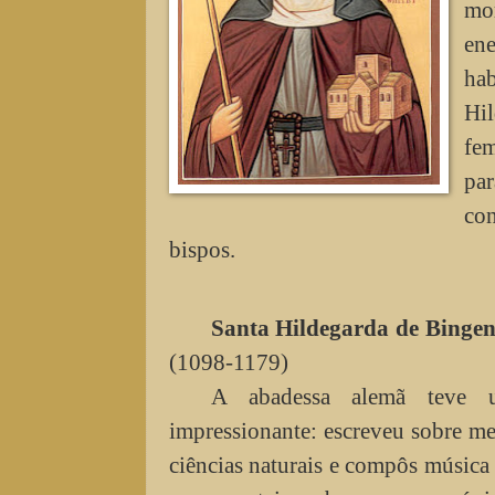
mo
en
hab
Hil
fe
par
con
bispos.
Santa Hildegarda de Binge
(1098-1179)
A abadessa alemã teve u
impressionante: escreveu sobre med
ciências naturais e compôs música 