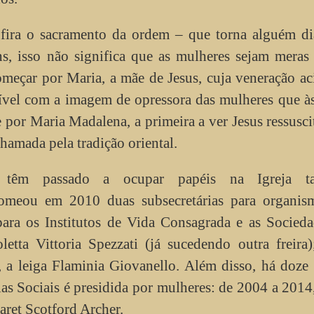
nfira o sacramento da ordem – que torna alguém di
, isso não significa que as mulheres sejam meras 
omeçar por Maria, a mãe de Jesus, cuja veneração a
tível com a imagem de opressora das mulheres que à
 e por Maria Madalena, a primeira a ver Jesus ressusci
hamada pela tradição oriental.
s têm passado a ocupar papéis na Igreja t
nomeou em 2010 duas subsecretárias para organis
ra os Institutos de Vida Consagrada e as Socieda
letta Vittoria Spezzati (já sucedendo outra freira
, a leiga Flaminia Giovanello. Além disso, há doze
ias Sociais é presidida por mulheres: de 2004 a 201
ret Scotford Archer.