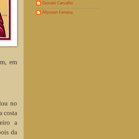
Giovani Carvalho
Állyssen Ferreira
ém, em
dou no
a costa
eiro a
pois da