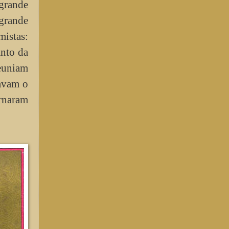
grande
grande
istas:
anto da
euniam
cavam o
ornaram