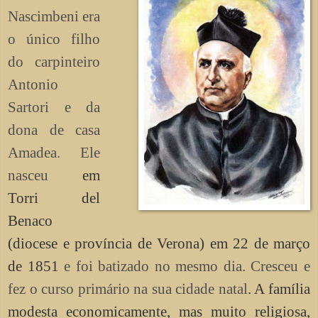
Nascimbeni era
o único filho
do carpinteiro
Antonio
Sartori e da
dona de casa
Amadea.
El
e
nasceu
em
Torri del
Benaco
(diocese e província de Verona) em 22 de março
de 1851
e foi
batizado no
mesmo dia
. Cresceu e
fez o curso primário na sua cidade natal
. A família
modesta
economicamente
, mas
muito religiosa,