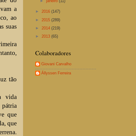
►
janeiro
(11)
avam a
►
2016
(147)
uco, ao
►
2015
(289)
s suas
►
2014
(219)
►
2013
(65)
rimeira
Colaboradores
tanto,
Giovani Carvalho
Állyssen Ferreira
uz tão
a vida
 pátria
ve que
la, que
errena.