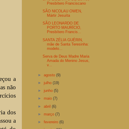
Presbítero Franciscano
SÃO NICOLAU OWEN,
Mártir Jesuíta
SÃO LEONARDO DE
PORTO MAURÍCIO,
Presbítero Francis...
SANTA ZÉLIA GUÉRIN,
mãe de Santa Teresinha:
modelo...
Serva de Deus Madre Maria
Amada do Menino Jesus,
v...
►
agosto
(9)
eçou a
►
julho
(19)
Mas não
►
junho
(5)
rcícios
►
maio
(7)
►
abril
(6)
ria dos
►
março
(7)
assou a
►
fevereiro
(6)
até do