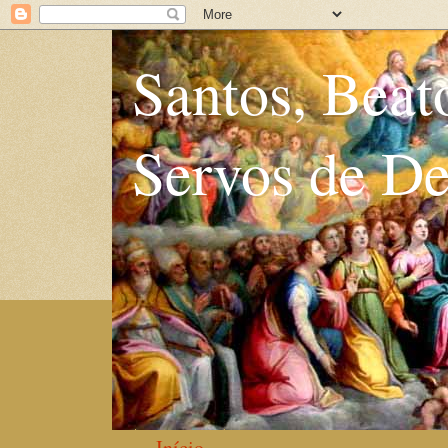
Santos, Beat
Servos de D
Início