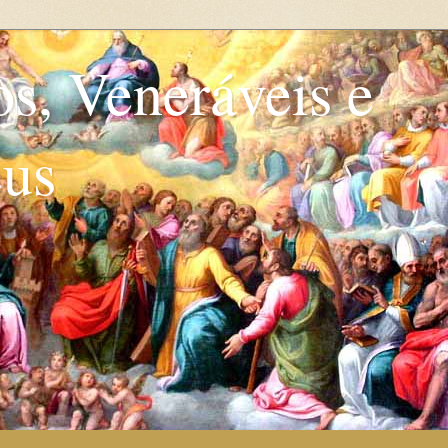
os, Veneráveis e
eus