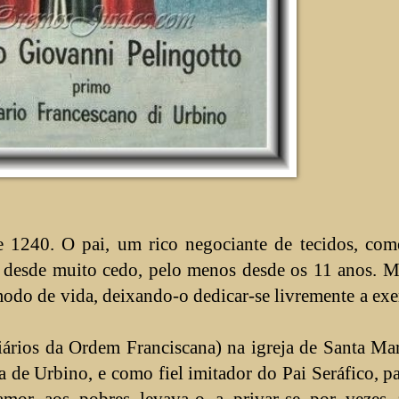
1240. O pai, um rico negociante de tecidos, com
s desde muito cedo, pelo menos desde os 11 anos. 
 modo de vida, deixando-o dedicar-se livremente a exe
iários da Ordem Franciscana) na igreja de Santa Ma
na de Urbino, e como fiel imitador do Pai Seráfico, p
amor aos pobres levava-o a privar-se por vezes 