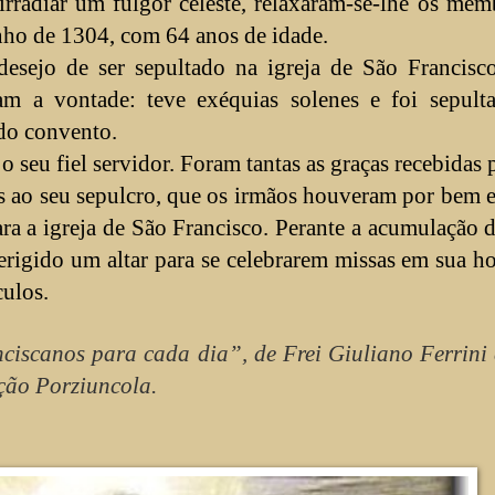
irradiar um fulgor celeste, relaxaram-se-lhe os mem
nho de 1304, com 64 anos de idade.
desejo de ser sepultado na igreja de São Francisc
m a vontade: teve exéquias solenes e foi sepult
 do convento.
 seu fiel servidor. Foram tantas as graças recebidas 
fiéis ao seu sepulcro, que os irmãos houveram por bem
para a igreja de São Francisco. Perante a acumulação 
erigido um altar para se celebrarem missas em sua h
culos.
nciscanos para cada dia”, de Frei Giuliano Ferrini 
ção Porziuncola.