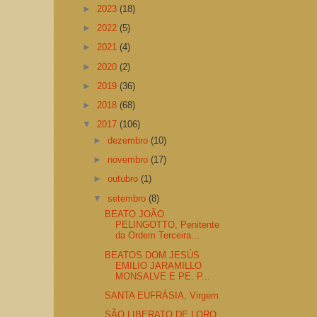
►
2023
(18)
►
2022
(5)
►
2021
(4)
►
2020
(2)
►
2019
(36)
►
2018
(68)
▼
2017
(106)
►
dezembro
(10)
►
novembro
(17)
►
outubro
(1)
▼
setembro
(8)
BEATO JOÃO
PELINGOTTO, Penitente
da Ordem Terceira...
BEATOS DOM JESÚS
EMILIO JARAMILLO
MONSALVE E PE. P...
SANTA EUFRÁSIA, Virgem
SÃO LIBERATO DE LORO,