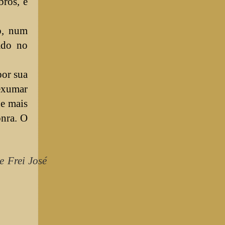
bros, e
o, num
ado no
por sua
 exumar
de mais
onra. O
e Frei José