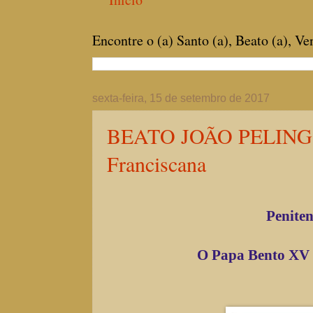
Encontre o (a) Santo (a), Beato (a), V
sexta-feira, 15 de setembro de 2017
BEATO JOÃO PELINGOTT
Franciscana
Peniten
O Papa Bento XV