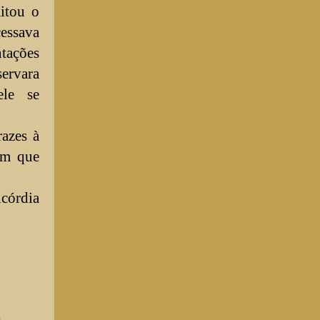
itou o
cessava
tações
ervara
ele se
azes à
em que
córdia