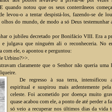
. E quando notou que os seus conterrâneos começ
de levou-o a tentar despistá-los, fazendo-se de lo
 olhos do mundo, de modo a só Deus testemunhar a
ar o jubileu decretado por Bonifácio VIII. Era a p
, e julgava que ninguém ali o reconheceria. No en
a com ele, o apontou e perguntou:
de Urbino?>>.
ostravam claramente que o Senhor não queria uma l
lqueire.
De regresso à sua terra, intensificou 
espiritual e suspirou mais ardentemente pela
celeste. Foi acometido por doença muito gra
quase acabou com ele, a ponto de até perder a fa
só veio a recuperar nos últimos dias da vida t