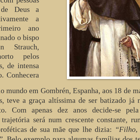
o com pessoas
o de Deus a
tivamente a
rimeiro ano
inado o bispo
 Strauch,
morto pelos
s, de intensa
to. Conhecera
 ao mundo em Gombrén, Espanha, aos 18 de m
s, teve a graça altíssima de ser batizado já 
to. Com apenas dez anos decide-se pela
a trajetória será num crescente constante, r
roféticas de sua mãe que lhe dizia:
“Filho,
”.
Belo exemplo para algumas famílias dos 