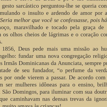
gesto sarcástico perguntou-lhe se queria con
simulando o insulto e ardendo de amor por 
Seria melhor que você se confessasse, pois há
ço, maravilhado e tocado pela graça de 
 os olhos cheios de lágrimas e o coração con
.
 1856, Deus pede mais uma missão ao hu
gelho: fundar uma nova congregação religi
 as Irmãs Dominicanas da Anunciata, sempre p
ntade de seu fundador, “o perfume da verd
es por onde vierem a passar. De acordo com
am ser mulheres idôneas para o ensino, bril
ai São Domingos, para iluminar com sua doutr
 que caminhavam nas densas trevas da ignor
, muito amava às crianças!