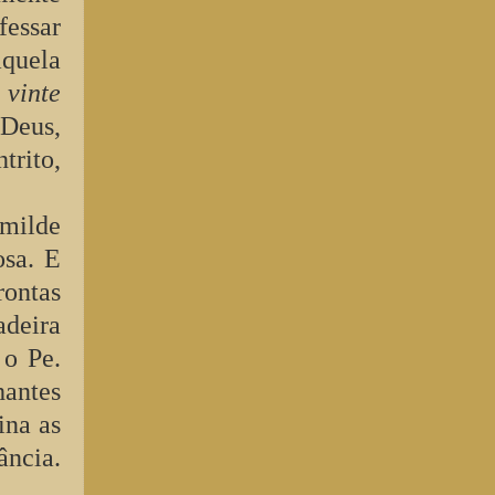
fessar
aquela
 vinte
Deus,
trito,
milde
osa. E
rontas
adeira
 o Pe.
hantes
ina as
ância.