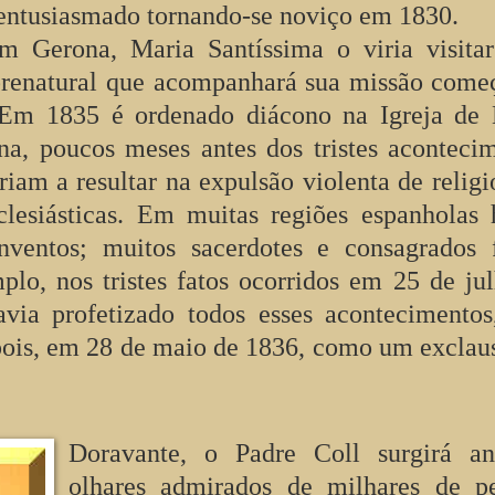
 entusiasmado tornando-se noviço em 1830.
m Gerona, Maria Santíssima o viria visita
brenatural que acompanhará sua missão come
. Em 1835 é ordenado diácono na Igreja de
a, poucos meses antes dos tristes aconteci
riam a resultar na expulsão violenta de religi
clesiásticas. Em muitas regiões espanholas
nventos; muitos sacerdotes e consagrados 
plo, nos tristes fatos ocorridos em 25 de ju
via profetizado todos esses acontecimentos
ois, em 28 de maio de 1836, como um exclau
Doravante, o Padre Coll surgirá an
olhares admirados de milhares de pe