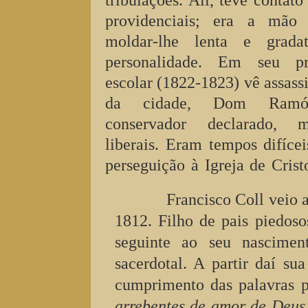
tribulações. Ali, teve contat
providenciais; era a mã
moldar-lhe lenta e grada
personalidade. Em seu p
escolar (1822-1823) vê assass
da cidade, Dom Ramón
conservador declarado, 
liberais. Eram tempos difícei
perseguição à Igreja de Cris
Francisco Coll veio
1812. Filho de pais piedoso
seguinte ao seu nascimen
sacerdotal. A partir daí su
cumprimento das palavras p
arrebentes de amor de Deus