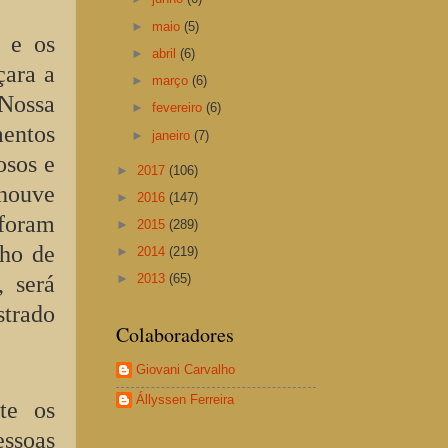
►
maio
(5)
r e os
►
abril
(6)
çara a
►
março
(6)
 Nossa
►
fevereiro
(6)
mentos
►
janeiro
(7)
osos e
►
2017
(106)
 houve
►
2016
(147)
foram
►
2015
(289)
lho de
►
2014
(219)
►
2013
(65)
, será
strado
Colaboradores
Giovani Carvalho
Állyssen Ferreira
te os
ssoas