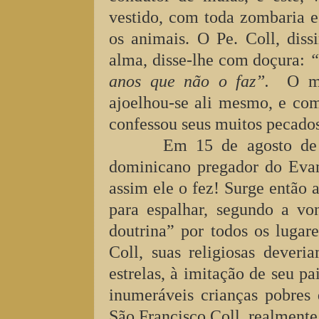
vestido, com toda zombaria e 
os animais. O Pe. Coll, dis
alma, disse-lhe com doçura:
“
anos que não o faz”.
O mo
ajoelhou-se ali mesmo, e com
confessou seus muitos pecados
Em 15 de agosto de
dominicano pregador do Evan
assim ele o fez! Surge então
para espalhar, segundo a vo
doutrina” por todos os lugar
Coll, suas religiosas deveri
estrelas, à imitação de seu p
inumeráveis crianças pobres
São Francisco Coll, realmente