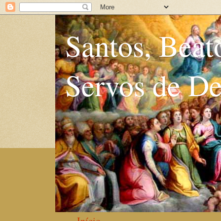
Santos, Beat
Servos de D
Início