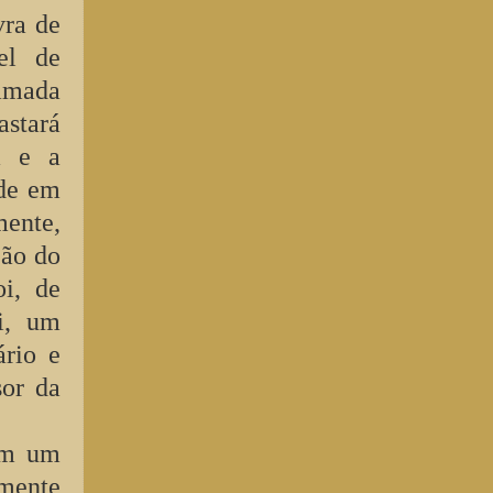
vra de
el de
amada
stará
a e a
ade em
ente,
ção do
i, de
i, um
ário e
sor da
com um
mente