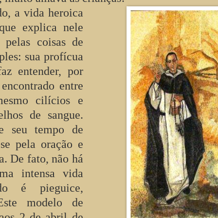
o, a vida heroica
que explica nele
o pelas coisas de
les: sua profícua
faz entender, por
encontrado entre
mesmo cilícios e
melhos de sangue.
de seu tempo de
-se pela oração e
. De fato, não há
uma intensa vida
udo é pieguice,
Este modelo de
aos 2 de abril de