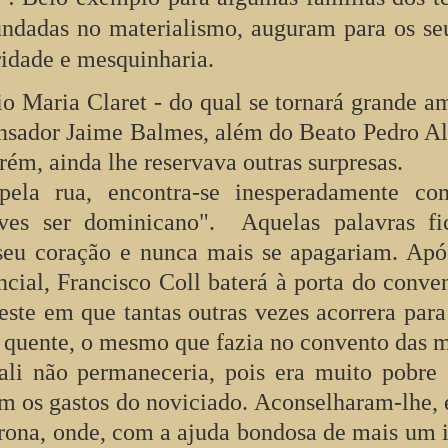
afundadas no materialismo, auguram para os s
idade e mesquinharia.
o Maria Claret - do qual se tornará grande a
nsador Jaime Balmes, além do Beato Pedro A
ém, ainda lhe reservava outras surpresas.
pela rua, encontra-se inesperadamente c
eves ser dominicano". Aquelas palavras fi
eu coração e nunca mais se apagariam. Apó
ncial, Francisco Coll baterá à porta do conve
ste em que tantas outras vezes acorrera para
a quente, o mesmo que fazia no convento das 
ali não permaneceria, pois era muito pobre
om os gastos do noviciado. Aconselharam-lhe, 
ona, onde, com a ajuda bondosa de mais um i