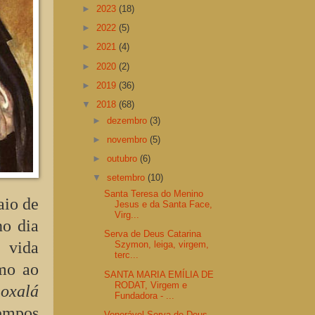
►
2023
(18)
►
2022
(5)
►
2021
(4)
►
2020
(2)
►
2019
(36)
▼
2018
(68)
►
dezembro
(3)
►
novembro
(5)
►
outubro
(6)
▼
setembro
(10)
Santa Teresa do Menino
aio de
Jesus e da Santa Face,
Virg...
no dia
Serva de Deus Catarina
 vida
Szymon, leiga, virgem,
terc...
umo ao
SANTA MARIA EMÍLIA DE
RODAT, Virgem e
 oxalá
Fundadora - ...
tempos
Venerável Serva de Deus