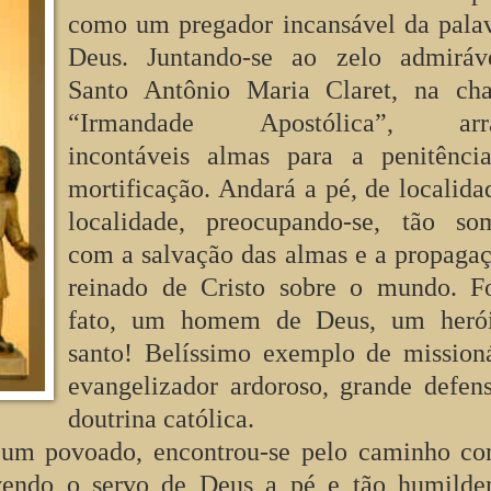
como um pregador incansável da pala
Deus. Juntando-se ao zelo admiráv
Santo Antônio Maria Claret, na ch
“Irmandade Apostólica”, arra
incontáveis almas para a penitênci
mortificação. Andará a pé, de localid
localidade, preocupando-se, tão som
com a salvação das almas e a propaga
reinado de Cristo sobre o mundo. Fo
fato, um homem de Deus, um heró
santo! Belíssimo exemplo de mission
evangelizador ardoroso, grande defen
doutrina católica.
e um povoado, encontrou-se pelo caminho 
 vendo o servo de Deus a pé e tão humilde