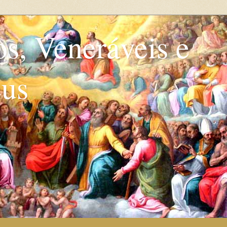
os, Veneráveis e
eus