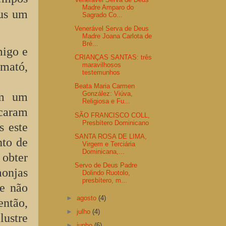
Madre Amparo do
eus um
Sagrado Co...
Venerável Serva de Deus
Madre Joana Carlota de
Bré...
migo e
CRIANÇAS SANTAS: três
lmató,
maravilhosos
testemunhos
Beata Maria Carmen
González: Viúva,
om um
Religiosa e Fu...
caram
SÃO FRANCISCO COLL,
Presbítero Dominicano
s este
SANTA ROSA DE LIMA,
nto de
Virgem e Terciária
Dominicana,...
 obter
Servo de Deus Padre
monjas
Dolindo Ruotolo,
presbítero, m...
 e não
►
agosto
(4)
então,
►
julho
(4)
lustre
►
junho
(6)