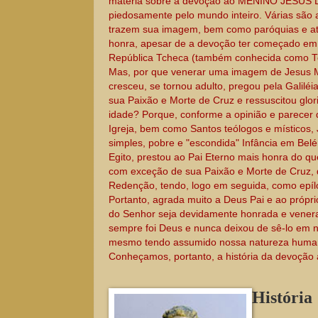
matéria sobre a devoção ao MENINO JESUS 
piedosamente pelo mundo inteiro. Várias são a
trazem sua imagem, bem como paróquias e até
honra, apesar de a devoção ter começado em 
República Tcheca (também conhecida como T
Mas, por que venerar uma imagem de Jesus Men
cresceu, se tornou adulto, pregou pela Galiléi
sua Paixão e Morte de Cruz e ressuscitou glo
idade? Porque, conforme a opinião e parecer
Igreja, bem como Santos teólogos e místicos,
simples, pobre e "escondida" Infância em Bel
Egito, prestou ao Pai Eterno mais honra do qu
com exceção de sua Paixão e Morte de Cruz, q
Redenção, tendo, logo em seguida, como epíl
Portanto, agrada muito a Deus Pai e ao própri
do Senhor seja devidamente honrada e venera
sempre foi Deus e nunca deixou de sê-lo em
mesmo tendo assumido nossa natureza humana
Conheçamos, portanto, a história da devoção
História