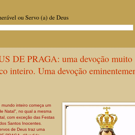
enerável ou Servo (a) de Deus
S DE PRAGA: uma devoção muito
ico inteiro. Uma devoção eminenteme
no mundo inteiro começa um
e Natal", no qual a mesma
Natal, com exceção das Festas
dos Santos Inocentes.
 Servos de Deus traz uma