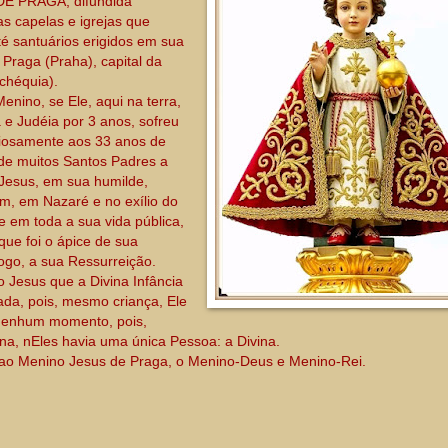
DE PRAGA, difundida
s capelas e igrejas que
 santuários erigidos em sua
Praga (Praha), capital da
chéquia).
ino, se Ele, aqui na terra,
a e Judéia por 3 anos, sofreu
riosamente aos 33 anos de
 de muitos Santos Padres a
 Jesus, em sua humilde,
ém, em Nazaré e no exílio do
e em toda a sua vida pública,
ue foi o ápice de sua
ogo, a sua Ressurreição.
o Jesus que a Divina Infância
da, pois, mesmo criança, Ele
 nenhum momento, pois,
, nEles havia uma única Pessoa: a Divina.
 ao Menino Jesus de Praga, o Menino-Deus e Menino-Rei.