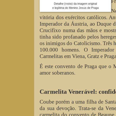
F
Detalhe (rosto) da imagem original
e legítima do Menino Jesus de Praga
No
vitória dos exércitos católicos. A
Imperador da Áustria, ao Duque da
Crucifixo numa das mãos e mostr
tinha sido profanado pelos hereges
os inimigos do Catolicismo. Três h
100.000 homens. O Imperador 
Carmelitas em Viena, Gratz e Praga
É este convento de Praga que o M
amor soberanos.
Carmelita Venerável: confid
Coube porém a uma filha de Santa
da sua devoção. Trata-se da Ven
carmelita do convento de Beaune, n