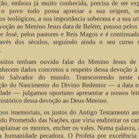
ão, embora já muito conhecida, precisa de ser exp
 o povo todo possa apreciar a sua origem, o
s teológicos, a sua importância soberana e a sua ut
evoção ao Menino Jesus data de Belém; passou pelos
e José, pelos pastores e Reis Magos e é continuad
ravés dos séculos, seguindo ainda o seu curso 
.
itos tenham ouvido falar do Menino Jesus de 
hecem dados concretos a respeito dessa devoção à 
 do Salvador do mundo. Transcorrendo neste
ão do Nascimento do Divino Redentor — a data 
dade — julgamos oportuno apresentar a nossos leit
histórico dessa devoção ao Deus-Menino.
pos imemoriais, os justos do Antigo Testamento an
 do Prometido das Nações, que viria endireitar os c
 aplainar os montes, encher os vales. Numa palavra, 
a humanidade pecadora. O Profeta por excelência 