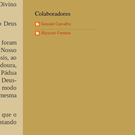
 Divino
Colaboradores
do Deus
Giovani Carvalho
Állyssen Ferreira
s foram
e Nosso
sis, ao
edoura,
e Pádua
 Deus-
e modo
 mesma
 que o
stando