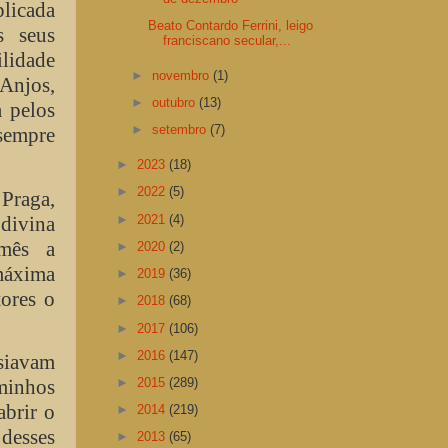
licada
Beato Contardo Ferrini, leigo
s seus
franciscano secular,...
ilidade
►
novembro
(1)
 Anjos,
►
outubro
(13)
a pelos
►
setembro
(7)
sempre
►
2023
(18)
►
2022
(5)
Praga,
►
2021
(4)
divina
 mês a
►
2020
(2)
máxima
►
2019
(36)
ores o
►
2018
(68)
►
2017
(106)
►
2016
(147)
siavam
►
2015
(289)
aminhos
abrir o
►
2014
(219)
desses
►
2013
(65)