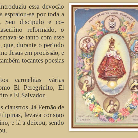
introduziu essa devoção
s espraiou-se por toda a
 Seu discípulo e co-
asculino reformado, o
asmava-se tanto com esse
 que, durante o período
no Jesus em procissão, e
também tocantes poesias
os carmelitas várias
omo El Peregrinito, El
ito e El Salvador.
s claustros. Já Fernão de
ilipinas, levava consigo
no, e lá a deixou, sendo
bu.