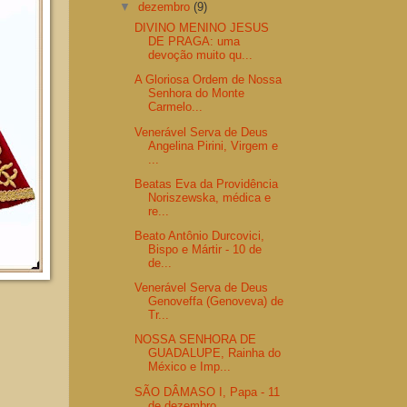
▼
dezembro
(9)
DIVINO MENINO JESUS
DE PRAGA: uma
devoção muito qu...
A Gloriosa Ordem de Nossa
Senhora do Monte
Carmelo...
Venerável Serva de Deus
Angelina Pirini, Virgem e
...
Beatas Eva da Providência
Noriszewska, médica e
re...
Beato Antônio Durcovici,
Bispo e Mártir - 10 de
de...
Venerável Serva de Deus
Genoveffa (Genoveva) de
Tr...
NOSSA SENHORA DE
GUADALUPE, Rainha do
México e Imp...
SÃO DÂMASO I, Papa - 11
de dezembro