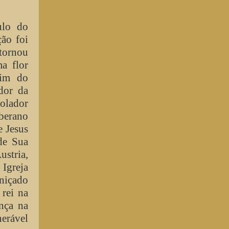
ulo do
ção foi
 tornou
a flor
dim do
dor da
solador
erano
e Jesus
de Sua
stria,
 Igreja
rniçado
 rei na
nça na
nerável