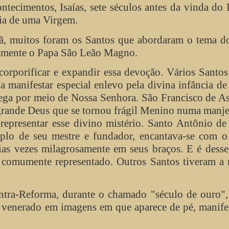
ontecimentos, Isaías, sete séculos antes da vinda do
ria de uma Virgem.
stã, muitos foram os Santos que abordaram o tema 
almente o Papa São Leão Magno.
corporificar e expandir essa devoção. Vários Santo
a manifestar especial enlevo pela divina infância d
hega por meio de Nossa Senhora. São Francisco de As
 grande Deus que se tornou frágil Menino numa manj
representar esse divino mistério. Santo Antônio d
plo de seu mestre e fundador, encantava-se com o
ias vezes milagrosamente em seus braços. E é dess
é comumente representado. Outros Santos tiveram a
ntra-Reforma, durante o chamado "século de ouro",
 venerado em imagens em que aparece de pé, manife