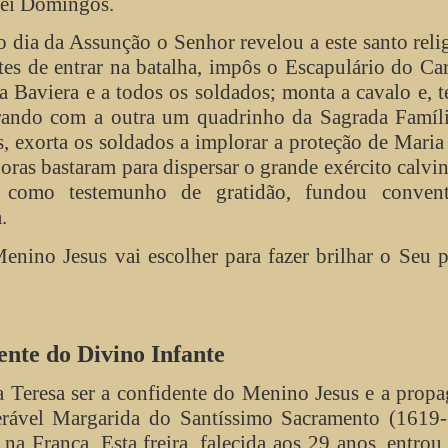
rei Domingos.
 dia da Assunção o Senhor revelou a este santo reli
ntes de entrar na batalha, impôs o Escapulário do C
 Baviera e a todos os soldados; monta a cavalo e, 
ando com a outra um quadrinho da Sagrada Famíli
, exorta os soldados a implorar a proteção de Maria
oras bastaram para dispersar o grande exército calvin
como testemunho de gratidão, fundou conven
.
enino Jesus vai escolher para fazer brilhar o Seu 
ente do Divino Infante
 Teresa ser a confidente do Menino Jesus e a prop
erável Margarida do Santíssimo Sacramento (1619-
a França. Esta freira, falecida aos 29 anos, entrou