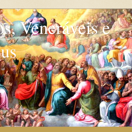
os, Veneráveis e
eus