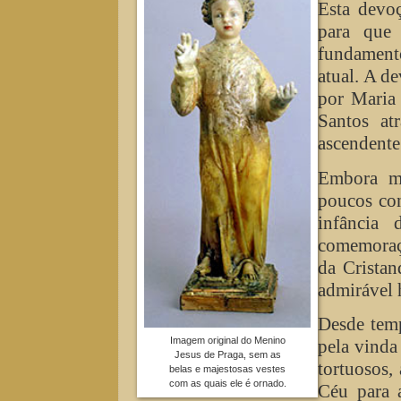
Esta devoç
para que
fundamento
atual. A d
por Maria 
Santos at
ascendente
Embora mu
poucos con
infância
comemoraç
da Cristan
admirável 
Desde tem
Imagem original do Menino
pela vinda
Jesus de Praga, sem as
tortuosos,
belas e majestosas vestes
com as quais ele é ornado.
Céu para 