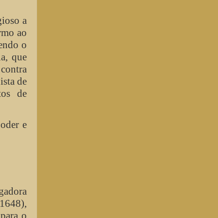
gioso a
armo ao
tendo o
a, que
 contra
ista de
tos de
poder e
agadora
1648),
 para o