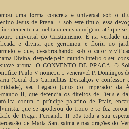
omou uma forma concreta e universal sob o tít
nino Jesus de Praga. E sob este título, essa devo
inentemente carmelitana em sua origem, até que se
souro universal do Cristianismo. É na verdade um
elicada e divina que germinou e floriu no jar
rmelo e que, desabrochando sob o calor vivifica
ama Divina, despede pelo mundo inteiro o seu con
 suave aroma. O CONVENTO DE PRAGA. O Sob
ntífice Paulo V nomeou o venerável P. Domingos d
ria (Geral dos Carmelitas Descalços e confessor 
antidade), seu Legado junto do Imperador da Áu
rnando II, que defendia os direitos de Deus e da
tólica contra o príncipe palatino de Pfalz, enca
lvinista, que se apoderou do trono e se fez coroar
dade de Praga. Fernando II pôs toda a sua espera
tercessão de Maria Santíssima e nas orações do Ve