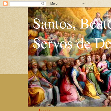
Santos, Beat
Servos de D
Início