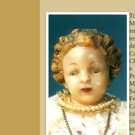
T
Me
em
te
d
Ca
Ch
e
Po
Ma
S
Fe
Ca
ca
ci
in