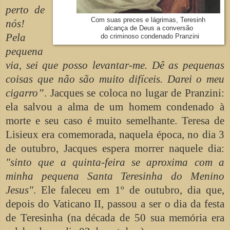
perto de
Com suas preces e lágrimas, Teresinh
nós!
alcança de Deus a conversão
Pela
do criminoso condenado Pranzini
pequena
via, sei que posso levantar-me. Dê as pequenas
coisas que não são muito difíceis. Darei o meu
cigarro”
. Jacques se coloca no lugar de Pranzini:
ela salvou a alma de um homem condenado à
morte e seu caso é muito semelhante. Teresa de
Lisieux era comemorada, naquela época, no dia 3
de outubro, Jacques espera morrer naquele dia:
"sinto que a quinta-feira se aproxima com a
minha pequena Santa Teresinha do Menino
Jesus"
. Ele faleceu em 1º de outubro, dia que,
depois do Vaticano II, passou a ser o dia da festa
de Teresinha (na década de 50 sua memória era