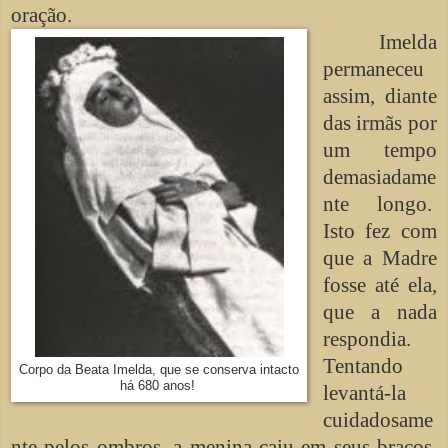
oração.
Imelda
permaneceu
assim, diante
das irmãs por
um tempo
demasiadame
nte longo.
Isto fez com
que a Madre
fosse até ela,
que a nada
respondia.
Tentando
Corpo da Beata Imelda, que se conserva intacto
há 680 anos!
levantá-la
cuidadosame
nte pelos ombros, a menina caiu em seus braços,