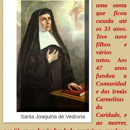
uma santa
que ficou
casada até
os 33 anos.
Teve nove
filhos e
vários
netos. Aos
47 anos
fundou a
Comunidad
e das Irmãs
Carmelitas
da
Caridade, e
Santa Joaquina de Vedruna
ao morrer,