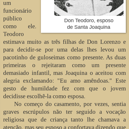
um
funcionário
público
Don Teodoro, esposo
como ele.
de Santa Joaquina
Teodoro
estimava muito as três filhas de Don Lorenzo e
para decidir-se por uma delas lhes levou um
pacotinho de guloseimas como presente. As duas
primeiras o rejeitaram como um presente
demasiado infantil, mas Joaquina o aceitou com
alegria exclamando: "Eu amo amêndoas." Este
gesto de humildade fez com que o jovem
decidisse escolhê-la como esposa.
No começo do casamento, por vezes, sentia
graves escrúpulos não ter seguido a vocação
religiosa que de criança tanto lhe chamava a
atenção, mas seu esposo a confortava dizendo que