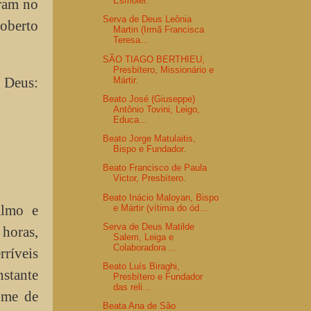
Esmoler.
aram no
Serva de Deus Leônia
Roberto
Martin (Irmã Francisca
Teresa...
SÃO TIAGO BERTHIEU,
Presbítero, Missionário e
m Deus:
Mártir.
Beato José (Giuseppe)
Antônio Tovini, Leigo,
Educa...
Beato Jorge Matulaitis,
Bispo e Fundador.
Beato Francisco de Paula
Victor, Presbítero.
Beato Inácio Maloyan, Bispo
almo e
e Mártir (vítima do ód...
Serva de Deus Matilde
 horas,
Salem, Leiga e
Colaboradora ...
rríveis
Beato Luís Biraghi,
nstante
Presbítero e Fundador
das reli...
ome de
Beata Ana de São