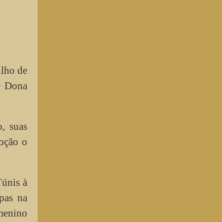
ilho de
e Dona
, suas
voção o
Túnis à
opas na
 menino