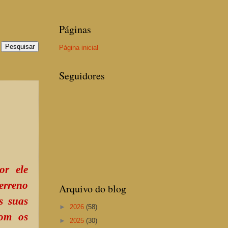
Páginas
Página inicial
Seguidores
or ele
erreno
Arquivo do blog
s suas
►
2026
(58)
com os
►
2025
(30)