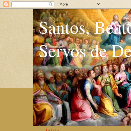
Santos, Beat
Servos de D
Início