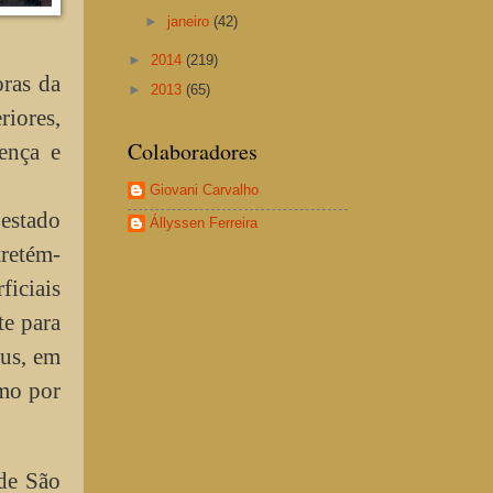
►
janeiro
(42)
►
2014
(219)
oras da
►
2013
(65)
iores,
Colaboradores
ença e
Giovani Carvalho
 estado
Állyssen Ferreira
tretém-
iciais
te para
eus, em
omo por
 de São