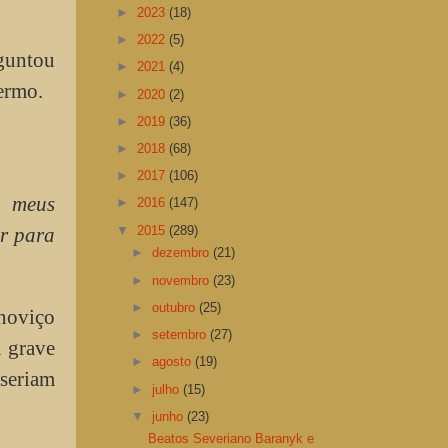
►
2023
(18)
►
2022
(5)
rguntou
►
2021
(4)
ermo.
►
2020
(2)
►
2019
(36)
►
2018
(68)
►
2017
(106)
 meus
►
2016
(147)
▼
2015
(289)
ir para
►
dezembro
(21)
►
novembro
(23)
►
outubro
(25)
 noviço
►
setembro
(27)
 grave
►
agosto
(19)
 seriam
►
julho
(15)
▼
junho
(23)
Beatos Severiano Baranyk e