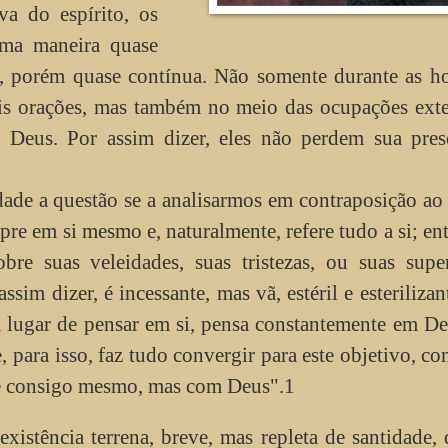
va do espírito, os
uma maneira quase
a, porém quase contínua. Não somente durante as h
s orações, mas também no meio das ocupações exter
 Deus. Por assim dizer, eles não perdem sua pres
de a questão se a analisarmos em contraposição ao
pre em si mesmo e, naturalmente, refere tudo a si; en
e suas veleidades, suas tristezas, ou suas superf
ssim dizer, é incessante, mas vã, estéril e esterilizan
em lugar de pensar em si, pensa constantemente em D
, para isso, faz tudo convergir para este objetivo, c
 é consigo mesmo, mas com Deus".1
xistência terrena, breve, mas repleta de santidade,