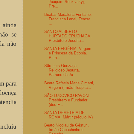
Joaquim Senkivskyj,
Pre...
Beatas Madalena Fontaine,
Francisca Lanel, Teresa
...
o ainda
SANTO ALBERTO
não se
HURTADO CRUCHAGA,
Presbítero Jesuíta...
da não
SANTA EFIGÊNIA, Virgem
e Princesa da Etiópia.
Prim...
São Luís Gonzaga,
Religioso Jesuíta,
Patrono da Ju...
am para
Beata Rafaela Maria Cimatti,
Virgem (Irmãs Hospita...
 doença
SÃO LUDOVICO PAVONI,
Presbítero e Fundador
atendia
(dos F...
SANTA DEMÉTRIA DE
ROMA, Mártir (século IV)
oncluiu
Beato Nicolau de Gésturi,
Irmão Capuchinho e