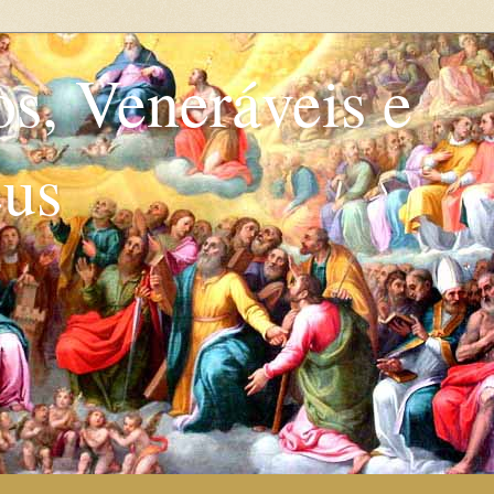
os, Veneráveis e
eus