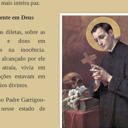
mais inteira paz.
mente em Deus
 diletas, sobre as
ças e dons em
as na inocência.
 alcançado por ele
atraía, vivia em
ações estavam em
ios divinos.
o Padre Garrigou-
nesse estado de