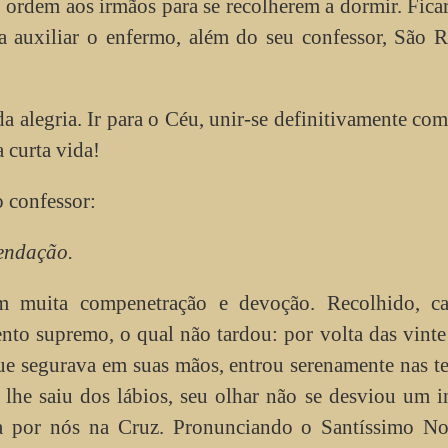
u ordem aos irmãos para se recolherem a dormir. Fic
ra auxiliar o enfermo, além do seu confessor, São 
a alegria. Ir para o Céu, unir-se definitivamente co
 curta vida!
 confessor:
mendação.
m muita compenetração e devoção. Recolhido, c
to supremo, o qual não tardou: por volta das vinte
ue segurava em suas mãos, entrou serenamente nas te
he saiu dos lábios, seu olhar não se desviou um i
ra por nós na Cruz. Pronunciando o Santíssimo N