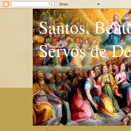
Santos, Beat
Servos de D
Início