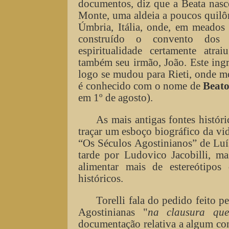
documentos, diz que a Beata nas
Monte, uma aldeia a poucos quilô
Úmbria, Itália, onde, em meados 
construído o convento dos A
espiritualidade certamente atr
também seu irmão, João. Este ing
logo se mudou para Rieti, onde m
é conhecido com o nome de
Beato
em 1º de agosto).
As mais antigas fontes históri
traçar um esboço biográfico da vi
“Os Séculos Agostinianos” de Luís
tarde por Ludovico Jacobilli, m
alimentar mais de estereótipo
históricos.
Torelli fala do pedido feito p
Agostinianas "
na clausura que
documentação relativa a algum con