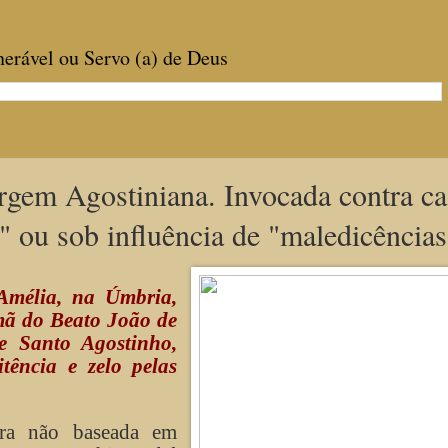
enerável ou Servo (a) de Deus
irgem Agostiniana. Invocada contra c
s" ou sob influência de "maledicências
Amélia, na Úmbria,
rmã do Beato João de
e Santo Agostinho,
itência e zelo pelas
ora não baseada em