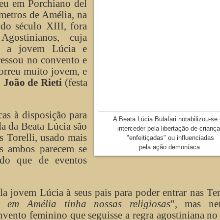
ceu em Porchiano del
metros de Amélia, na
do século XIII, fora
gostinianos, cuja
aiu a jovem Lúcia e
ressou no convento e
orreu muito jovem, e
 João de Rieti
(festa
cas à disposição para
A Beata Lúcia Bulafari notabilizou-se
da da Beata Lúcia são
interceder pela libertação de crianç
 Torelli, usado mais
"enfeitiçadas" ou influenciadas
as ambos parecem se
pela ação demoníaca.
s do que de eventos
ela jovem Lúcia à seus pais para poder entrar nas Ter
 em Amélia tinha nossas religiosas
", mas ne
vento feminino que seguisse a regra agostiniana no