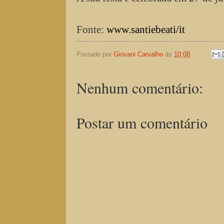
Fonte:
www.santiebeati/it
Postado por
Giovani Carvalho
às
10:08
Nenhum comentário:
Postar um comentário