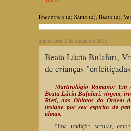
Encontre o (a) Santo (a), Beato (a), V
quarta-feira, 5 de agosto de 2015
Beata Lúcia Bulafari, V
de crianças "enfeitiçada
Martirológio Romano: Em 
Beata Lúcia Bufalari, virgem, i
Rieti, das Oblatas da Ordem d
insigne por seu espírito de pen
almas.
Uma tradição secular, emb