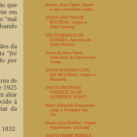
ão que
Beatos José Tàpies Sirvan
e seis sacerdotes mártir...
nte em
so "mal
SANTA CRISTINA DE
BOLSENA, Virgem e
ulsando
Mártir (perseg...
SÃO DOMINGOS DE
GUSMÃO, Apóstolo do
Santo Rosário ...
iãos da
ta "
foi
Serva de Deus Maria
Imaculada da Santíssima
do por
Trinda...
SANTA MARIANA COPE
(DE MOLOKAI), Virgem e
urna de
Missioná...
de 1925
SANTO ANTONINO
PIEROZZI OU DE
m altar
FLORENÇA, BISPO.
vido à
Beato Edmundo Bojanowski,
ltar da
Leigo e Fundador das
Ser...
Beata Lúcia Bulafari, Virgem
Agostiniana. Invocada...
e 1832.
SANTO ANDRÉ BOBOLA,