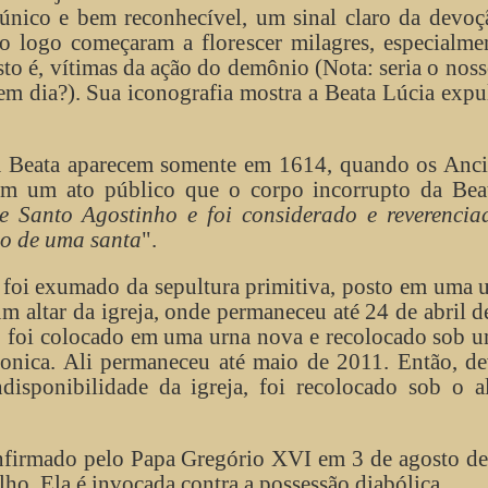
nico e bem reconhecível, um sinal claro da devoç
o logo começaram a florescer milagres, especialme
isto é, vítimas da ação do demônio (Nota: seria o nos
em dia?). Sua iconografia mostra a Beata Lúcia exp
.
e a Beata aparecem somente em 1614, quando os Anc
om um ato público que o corpo incorrupto da Bea
de Santo Agostinho e foi considerado e reverencia
mo de uma santa
".
 foi exumado da sepultura primitiva, posto em uma 
m altar da igreja, onde permaneceu até 24 de abril 
 foi colocado em uma urna nova e recolocado sob u
onica. Ali permaneceu até maio de 2011. Então, de
disponibilidade da igreja, foi recolocado sob o a
onfirmado pelo Papa Gregório XVI em 3 de agosto d
lho. Ela é invocada contra a possessão diabólica.