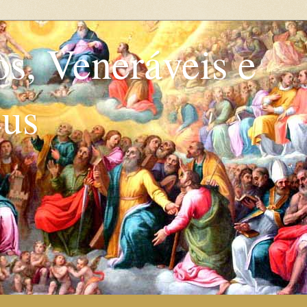
os, Veneráveis e
eus