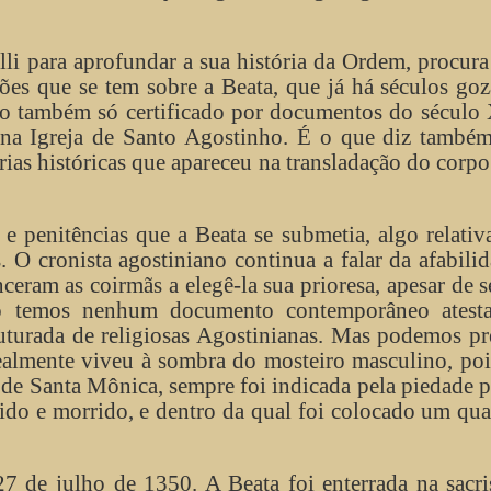
lli para aprofundar a sua história da Ordem, procura
ões que se tem sobre a Beata, que já há séculos go
sto também só certificado por documentos do século
na Igreja de Santo Agostinho. É o que diz também
as históricas que apareceu na transladação do corpo
s e penitências que a Beata se submetia, algo relati
O cronista agostiniano continua a falar da afabili
ceram as coirmãs a elegê-la sua prioresa, apesar de 
não temos nenhum documento contemporâneo atest
turada de religiosas Agostinianas. Mas podemos pr
realmente viveu à sombra do mosteiro masculino, po
 de Santa Mônica, sempre foi indicada pela piedade 
vido e morrido, e dentro da qual foi colocado um qu
7 de julho de 1350. A Beata foi enterrada na sacri