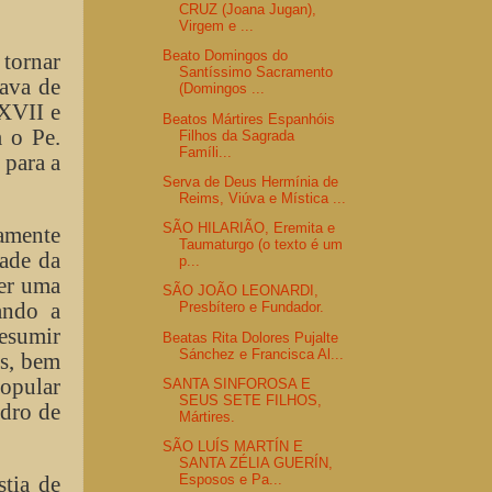
CRUZ (Joana Jugan),
Virgem e ...
Beato Domingos do
 tornar
Santíssimo Sacramento
zava de
(Domingos ...
 XVII e
Beatos Mártires Espanhóis
 o Pe.
Filhos da Sagrada
Famíli...
 para a
Serva de Deus Hermínia de
Reims, Viúva e Mística ...
SÃO HILARIÃO, Eremita e
vamente
Taumaturgo (o texto é um
dade da
p...
ser uma
SÃO JOÃO LEONARDI,
ando a
Presbítero e Fundador.
esumir
Beatas Rita Dolores Pujalte
Sánchez e Francisca Al...
is, bem
popular
SANTA SINFOROSA E
SEUS SETE FILHOS,
adro de
Mártires.
SÃO LUÍS MARTÍN E
SANTA ZÉLIA GUERÍN,
stia de
Esposos e Pa...