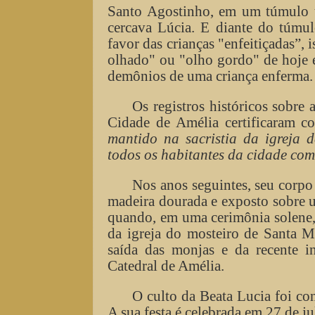
Santo Agostinho, em um túmulo ú
cercava Lúcia. E diante do túmul
favor das crianças "enfeitiçadas”, 
olhado" ou "olho gordo" de hoje 
demônios de uma criança enferma
Os registros históricos sobr
Cidade de Amélia certificaram c
mantido na sacristia da igreja 
todos os habitantes da cidade co
Nos anos seguintes, seu corpo
madeira dourada e exposto sobre u
quando, em uma cerimônia solene,
da igreja do mosteiro de Santa M
saída das monjas e da recente in
Catedral de Amélia.
O culto da Beata Lucia foi c
A sua festa é celebrada em 27 de ju