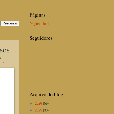
Páginas
Página inicial
Seguidores
asos
".
Arquivo do blog
►
2026
(59)
►
2025
(30)