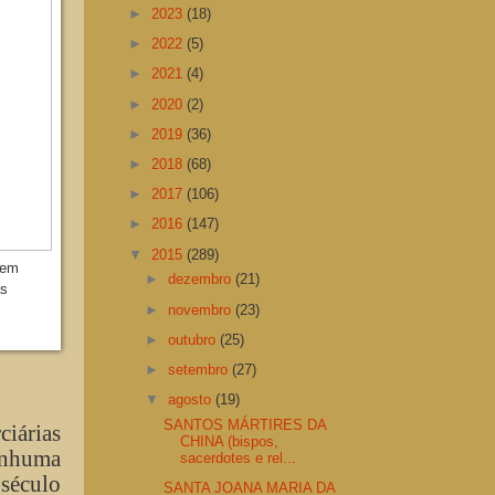
►
2023
(18)
►
2022
(5)
►
2021
(4)
►
2020
(2)
►
2019
(36)
►
2018
(68)
►
2017
(106)
►
2016
(147)
▼
2015
(289)
 em
►
dezembro
(21)
as
►
novembro
(23)
►
outubro
(25)
►
setembro
(27)
▼
agosto
(19)
SANTOS MÁRTIRES DA
ciárias
CHINA (bispos,
nhuma
sacerdotes e rel...
 século
SANTA JOANA MARIA DA