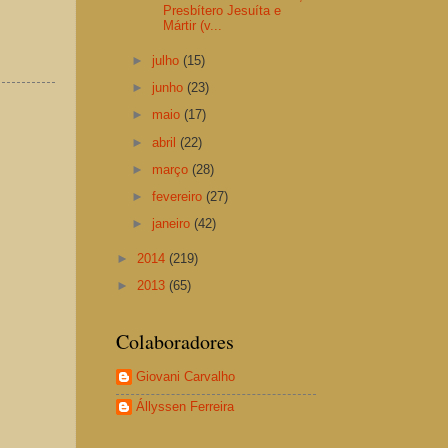
Presbítero Jesuíta e
Mártir (v...
►
julho
(15)
►
junho
(23)
►
maio
(17)
►
abril
(22)
►
março
(28)
►
fevereiro
(27)
►
janeiro
(42)
►
2014
(219)
►
2013
(65)
Colaboradores
Giovani Carvalho
Állyssen Ferreira