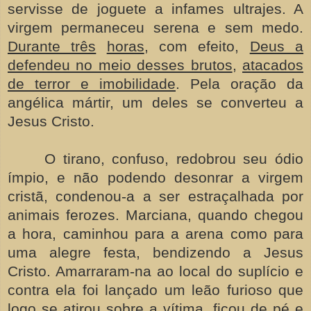
servisse de joguete a infames ultrajes. A
virgem permaneceu serena e sem medo.
Durante três
horas
, com efeito,
Deus a
defendeu no meio desses brutos
,
atacados
de terror e imobilidade
. Pela oração da
angélica mártir, um deles se converteu a
Jesus Cristo.
O tirano, confuso, redobrou seu ódio
ímpio, e não podendo desonrar a virgem
cristã, condenou-a a ser estraçalhada por
animais ferozes. Marciana, quando chegou
a hora, caminhou para a arena como para
uma alegre festa, bendizendo a Jesus
Cristo. Amarraram-na ao local do suplício e
contra ela foi lançado um leão furioso que
logo se atirou sobre a vítima, ficou de pé e