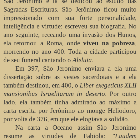
São Jerônimo e lá se dedicou ao estudo das
Sagradas Escrituras. São Jerônimo ficou muito
impressionado com sua forte personalidade,
inteligência e virtude: escreveu sua biografia. No
ano seguinte, receando uma invasão dos Hunos,
ela retornou a Roma, onde
viveu na pobreza
,
morrendo no ano 400. Toda a cidade participou
de seu funeral cantando o
Aleluia.
Em 397, São Jeronimo enviara a ela uma
dissertação sobre as vestes sacerdotais e a ela
também destinou, em 400, o
Liber exegeticus XLII
mansionibus Israelitarum in deserto
. Por outro
lado, ela também tinha admirado ao máximo a
carta escrita por Jerônimo ao monge Heliodoro,
por volta de 376, em que ele elogiava a solidão.
Na carta a Oceano assim São Jeronimo
resume as virtudes de Fabiola:
"Laudem