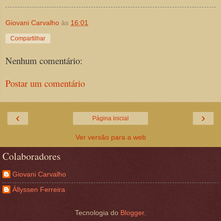
Giovani Carvalho
às
16:01
Compartilhar
Nenhum comentário:
Postar um comentário
‹
›
Página inicial
Ver versão para a web
Colaboradores
Giovani Carvalho
Állyssen Ferreira
Tecnologia do
Blogger
.