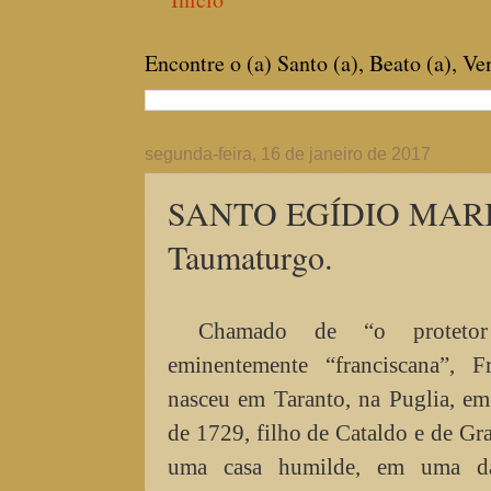
Encontre o (a) Santo (a), Beato (a), V
segunda-feira, 16 de janeiro de 2017
SANTO EGÍDIO MARIA 
Taumaturgo.
Chamado de “o protetor
eminentemente “franciscana”, Fr
nasceu em Taranto, na Puglia, e
de 1729, filho de Cataldo e de Gr
uma casa humilde, em uma da