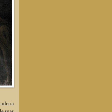
poderia
de suas