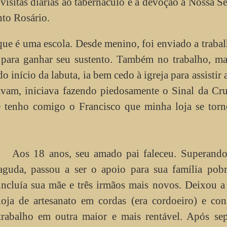
visitas diárias ao tabernáculo e a devoção a Nossa S
nto Rosário.
ue é uma escola. Desde menino, foi enviado a traba
 para ganhar seu sustento. Também no trabalho, ma
 início da labuta, ia bem cedo à igreja para assistir 
avam, iniciava fazendo piedosamente o Sinal da Cr
e tenho comigo o Francisco que minha loja se tor
Aos 18 anos, seu amado pai faleceu. Superando
aguda, passou a ser o apoio para sua família pobr
incluía sua mãe e três irmãos mais novos. Deixou a
loja de artesanato em cordas (era cordoeiro) e co
trabalho em outra maior e mais rentável. Após sep