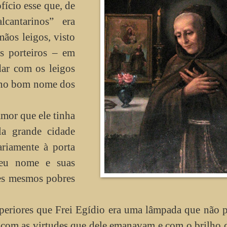
ofício esse que, de
cantarinos” era
ãos leigos, visto
s porteiros – em
dar com os leigos
e no bom nome dos
amor que ele tinha
la grande cidade
riamente à porta
seu nome e suas
ses mesmos pobres
periores que Frei Egídio era uma lâmpada que não 
, com as virtudes que dele emanavam e com o brilho 