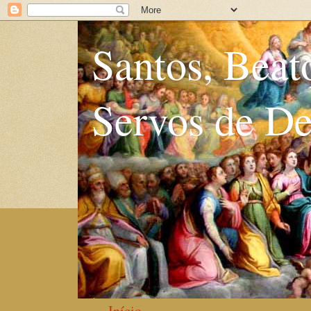
Santos, Beat
Servos de D
Início