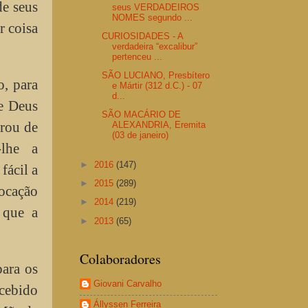
de seus
seus VERDADEIROS
NOMES segundo ...
r coisa
CURIOSIDADES - A
verdadeira “excalibur”
pertenceu ...
SÃO LUCIANO, Presbítero
, para
e Mártir (312 d.C.) - 07
d...
de Deus
SÃO MACÁRIO DE
irou de
ALEXANDRIA, Eremita
(03 de janeiro)
-lhe a
►
2016
(147)
fácil a
►
2015
(289)
vocação
►
2014
(219)
 que a
►
2013
(65)
Colaboradores
para os
Giovani Carvalho
cebido
Állyssen Ferreira