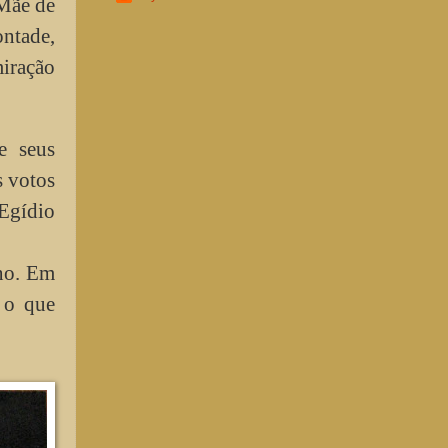
 Mãe de
ontade,
miração
e seus
s votos
 Egídio
ano. Em
 o que