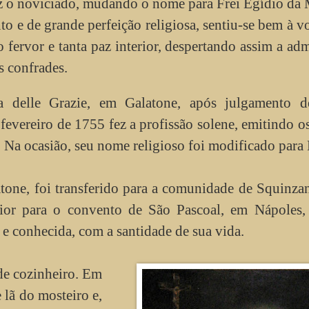
z o noviciado, mudando o nome para Frei Egídio da
o e de grande perfeição religiosa, sentiu-se bem à v
 fervor e tanta paz interior, despertando assim a ad
s confrades.
 delle Grazie, em Galatone, após julgamento d
fevereiro de 1755 fez a profissão solene, emitindo o
. Na ocasião, seu nome religioso foi modificado para
one, foi transferido para a comunidade de Squinz
erior para o convento de São Pascoal, em Nápoles,
 e conhecida, com a santidade de sua vida.
 de cozinheiro. Em
 lã do mosteiro e,