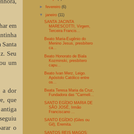
enhora,
►
fevereiro
(6)
▼
janeiro
(11)
SANTA JACINTA
lhar em
MARESCOTTI, Virgem,
Terceira Francis...
ntinha
Beato Maria-Eugênio do
a Santa
Menino Jesus, presbítero
ca...
uz. Seu
Beato Honorato de Biala
Kozminski, presbítero
nou um
capu...
Beato Ivan Merz, Leigo.
Apóstolo Católico entre
os...
 a dor
Beata Teresa Maria da Cruz,
Fundadora das "Carmeli...
e, que
SANTO EGÍDIO MARIA DE
SÃO JOSÉ, Irmão
 antiga
Franciscano ...
nseguiu
SANTO EGÍDIO (Giles ou
Gil), Eremita.
arar o
SANTOS REIS MAGOS: