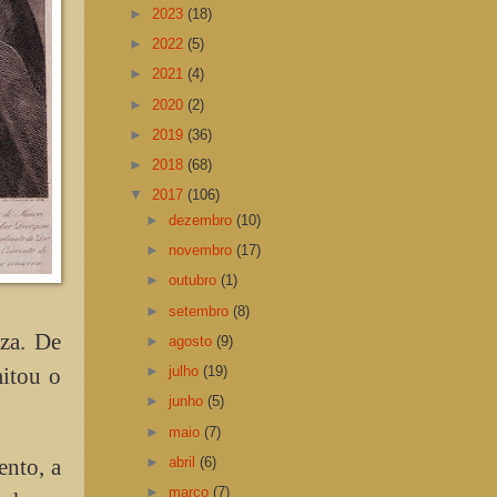
►
2023
(18)
►
2022
(5)
►
2021
(4)
►
2020
(2)
►
2019
(36)
►
2018
(68)
▼
2017
(106)
►
dezembro
(10)
►
novembro
(17)
►
outubro
(1)
►
setembro
(8)
eza. De
►
agosto
(9)
mitou o
►
julho
(19)
►
junho
(5)
►
maio
(7)
►
abril
(6)
ento, a
►
março
(7)