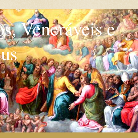
os, Veneráveis e
eus