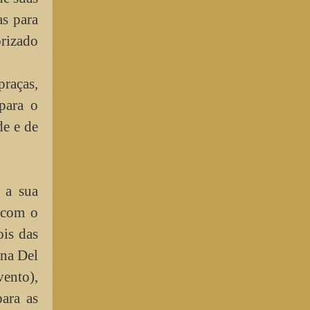
as para
orizado
praças,
para o
de e de
 a sua
, com o
ois das
nna Del
nto),
ara as