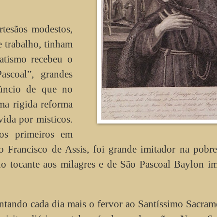
rtesãos modestos,
 trabalho, tinham
atismo recebeu o
scoal”, grandes
úncio de que no
ma rígida reforma
vida por místicos.
os primeiros em
ão Francisco de Assis, foi grande imitador na pobr
no tocante aos milagres e de São Pascoal Baylon i
ntando cada dia mais o fervor ao Santíssimo Sacram