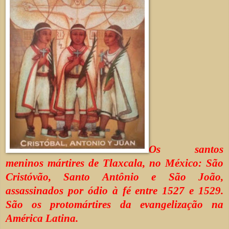
Os santos
meninos mártires de Tlaxcala, no México: São
Cristóvão, Santo Antônio e São João,
assassinados por ódio à fé entre 1527 e 1529.
São os protomártires da evangelização na
América Latina.