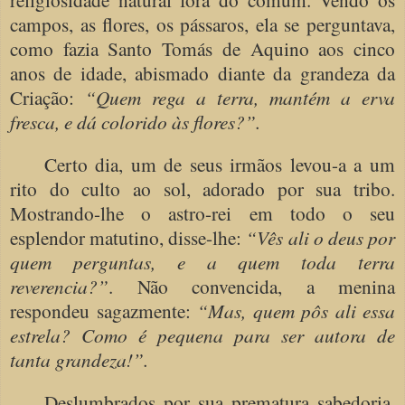
campos, as flores, os pássaros, ela se perguntava,
como fazia Santo Tomás de Aquino aos cinco
anos de idade, abismado diante da grandeza da
Criação:
“Quem rega a terra, mantém a erva
fresca, e dá colorido às flores?”.
Certo dia, um de seus irmãos levou-a a um
rito do culto ao sol, adorado por sua tribo.
Mostrando-lhe o astro-rei em todo o seu
esplendor matutino, disse-lhe:
“Vês ali o deus por
quem perguntas, e a quem toda terra
reverencia?”
. Não convencida, a menina
respondeu sagazmente:
“Mas, quem pôs ali essa
estrela? Como é pequena para ser autora de
tanta grandeza!”.
Deslumbrados por sua prematura sabedoria,