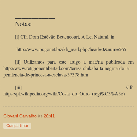
____________
Notas:
[i] Cfr. Dom Estêvão Bettencourt, A Lei Natural, in
http://www.pr.gonet.biz/kb_read.php?head=0&num=565
[ii] Utilizamos para este artigo a matéria publicada em
http://www.religionenlibertad.com/teresa-chikaba-la-negrita-de-la-
penitencia-de-princesa-a-esclava-37378.htm
[iii] Cfr.
https://pt.wikipedia.org/wiki/Costa_do_Ouro_(regi%C3%A3o)
Giovani Carvalho
às
20:41
Compartilhar