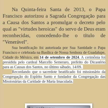
Na Quinta-feira Santa de 2013, o Papa
Francisco autorizou a Sagrada Congregação para
a Causa dos Santos a promulgar o decreto pelo
qual as "virtudes heroicas" do servo de Deus eram
reconhecidas, concedendo-lhe o título de
"Venerável".
Sua beatificação foi autorizada por Sua Santidade o P
apa
Francisco e celebrada na Basílica de Nossa Senhora de Guadalupe,
Cidade do México, em
14 de setembro de 2024
. A cerimônia foi
presidida pelo cardeal Marcello Semeraro, prefeito do Dicastério
para as Causas dos Santos, no último sábado, 14/09.
Recordando que o sacerdote beatificado foi missionário da
Congregação do Espírito Santo e fundador da Congregação das
Missionárias da Caridade de Maria Imaculada.