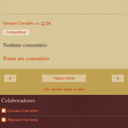
Giovani Carvalho
às
11:04
Compartilhar
Nenhum comentário:
Postar um comentário
‹
›
Página inicial
Ver versão para a web
Colaboradores
Giovani Carvalho
Állyssen Ferreira