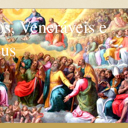
os, Veneráveis e
eus