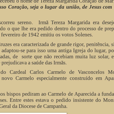
 recebeu o nome de Tereza Margarida Coração de Mar
so Coração, seja o lugar da união, de Jesus com 
correu sereno.
Irmã Tereza Margarida era desej
do o que lhe era pedido dentro do processo de pre
fevereiro de 1942 emitiu os votos Solenes.
zes era caracterizada de grande rigor, penitência, s
 adaptou-se para isso uma antiga Igreja do lugar, p
ladas, de
sorte que não recebiam muita luz solar, 
prejudicava a saúde das Irmãs.
 do Cardeal Carlos Carmelo de Vasconcelos Mo
o novo Carmelo especialmente construído em Apar
os bispos pediram ao Carmelo de Aparecida a fund
s. Entre estes estava o pedido insistente do Mon
 Geral da Diocese de Campanha.