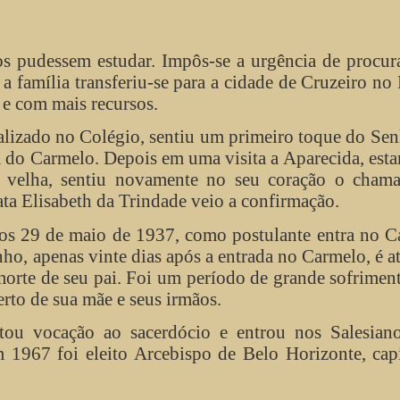
os pudessem estudar. Impôs-se a urgência de procu
a família transferiu-se para a cidade de Cruzeiro no
 e com mais recursos.
realizado no Colégio, sentiu um primeiro toque do Se
a do Carmelo. Depois em uma visita a Aparecida, est
a velha, sentiu novamente no seu coração o cham
a Elisabeth da Trindade veio a confirmação.
 aos 29 de maio de 1937, como postulante entra no 
ho, apenas vinte dias após a entrada no Carmelo, é a
orte de seu pai. Foi um período de grande sofrimen
erto de sua mãe e seus irmãos.
ou vocação ao sacerdócio e entrou nos Salesiano
1967 foi eleito Arcebispo de Belo Horizonte, capi