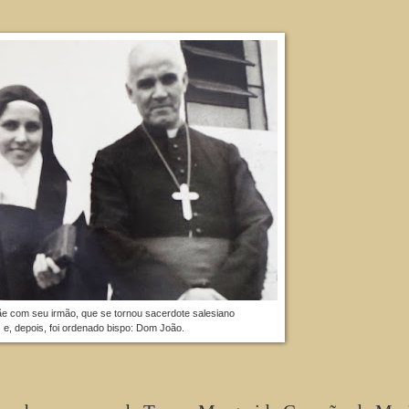
 com seu irmão, que se tornou sacerdote salesiano
e, depois, foi ordenado bispo: Dom João.