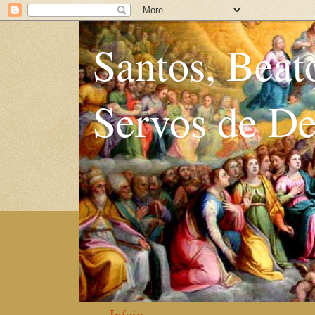
Santos, Beat
Servos de D
Início