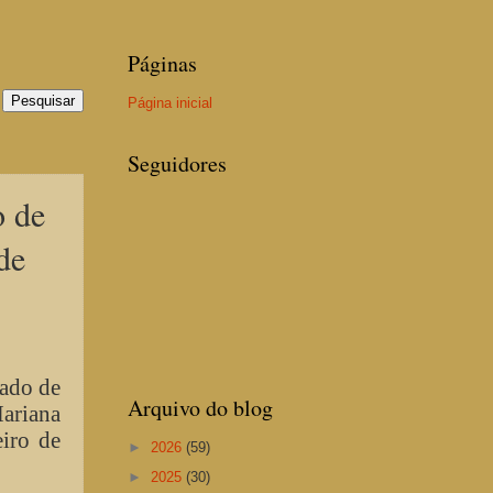
Páginas
Página inicial
Seguidores
o de
de
tado de
Arquivo do blog
Mariana
iro de
►
2026
(59)
►
2025
(30)