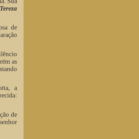
ia. Sua
Tereza
osa de
paração
ilêncio
orém as
estando
tta, a
ecida:
ação de
senhor