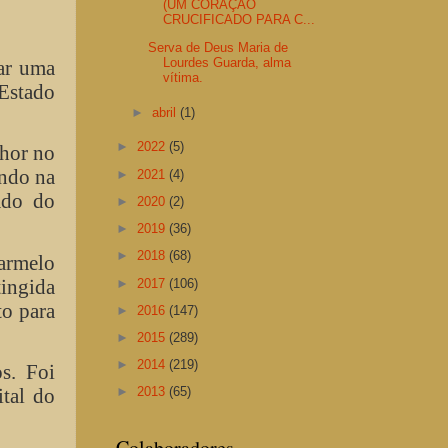
(UM CORAÇÃO
CRUCIFICADO PARA C...
Serva de Deus Maria de
Lourdes Guarda, alma
rar uma
vítima.
 Estado
►
abril
(1)
►
2022
(5)
nhor no
ando na
►
2021
(4)
ado do
►
2020
(2)
►
2019
(36)
►
2018
(68)
Carmelo
tingida
►
2017
(106)
to para
►
2016
(147)
►
2015
(289)
►
2014
(219)
s. Foi
tal do
►
2013
(65)
Colaboradores