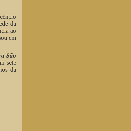
ocêncio
ede da
ncia ao
nsou em
ra São
m sete
nos da