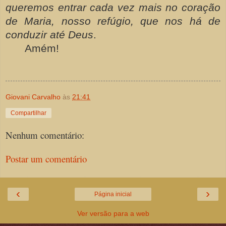
queremos entrar cada vez mais no coração
de Maria, nosso refúgio, que nos há de
conduzir até Deus
.
Amém!
Giovani Carvalho
às
21:41
Compartilhar
Nenhum comentário:
Postar um comentário
‹
›
Página inicial
Ver versão para a web