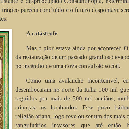
distante e despreocupada Constantinopla, extermin
trágico parecia concluído e o futuro despontava se
es.
A catástrofe
Mas o pior estava ainda por acontecer. 
da restauração de um passado grandioso evap
no incêndio de uma nova convulsão social.
Como uma avalanche incontenível, e
desembocaram no norte da Itália 100 mil gue
seguidos por mais de 500 mil anciãos, mulh
crianças: os lombardos. Esse povo bárba
religião ariana, logo revelou ser um dos mais c
sanguinários invasores que até então 