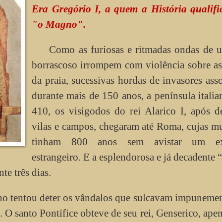
Era Gregório I, a quem a História qualifi
"o Magno".
Como as furiosas e ritmadas ondas de 
borrascoso irrompem com violência sobre as
da praia, sucessivas hordas de invasores ass
durante mais de 150 anos, a península itali
410, os visigodos do rei Alarico I, após d
vilas e campos, chegaram até Roma, cujas m
tinham 800 anos sem avistar um exé
estrangeiro. E a esplendorosa e já decadente 
te três dias.
 tentou deter os vândalos que sulcavam impunemen
 O santo Pontífice obteve de seu rei, Genserico, ape