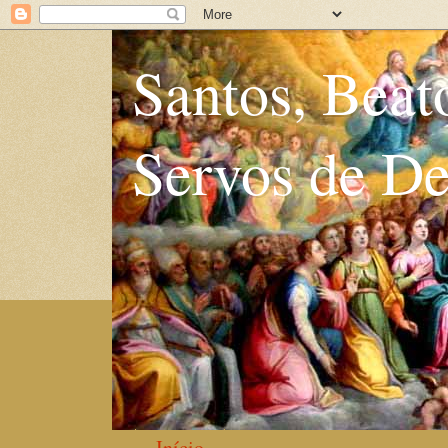
Santos, Beat
Servos de D
Início