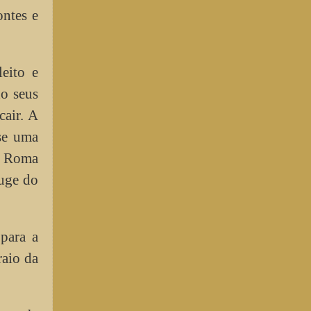
ontes e
eito e
do seus
cair. A
-se uma
. Roma
uge do
para a
raio da