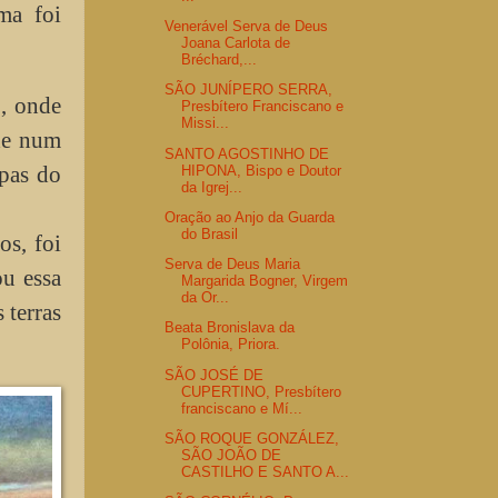
ma foi
Venerável Serva de Deus
Joana Carlota de
Bréchard,...
SÃO JUNÍPERO SERRA,
o, onde
Presbítero Franciscano e
Missi...
ade num
SANTO AGOSTINHO DE
opas do
HIPONA, Bispo e Doutor
da Igrej...
Oração ao Anjo da Guarda
do Brasil
os, foi
Serva de Deus Maria
u essa
Margarida Bogner, Virgem
da Or...
 terras
Beata Bronislava da
Polônia, Priora.
SÃO JOSÉ DE
CUPERTINO, Presbítero
franciscano e Mí...
SÃO ROQUE GONZÁLEZ,
SÃO JOÃO DE
CASTILHO E SANTO A...