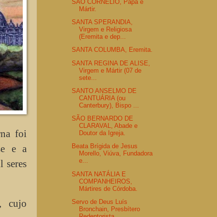
SÃO CORNÉLIO, Papa e
Mártir.
SANTA SPERANDIA,
Virgem e Religiosa
(Eremita e dep...
SANTA COLUMBA, Eremita.
SANTA REGINA DE ALISE,
Virgem e Mártir (07 de
sete...
SANTO ANSELMO DE
CANTUÁRIA (ou
Canterbury), Bispo ...
SÃO BERNARDO DE
CLARAVAL, Abade e
na foi
Doutor da Igreja.
Beata Brígida de Jesus
se e a
Morello, Viúva, Fundadora
e...
 seres
SANTA NATÁLIA E
COMPANHEIROS,
Mártires de Córdoba.
, cujo
Servo de Deus Luís
Bronchain, Presbítero
Redentorista