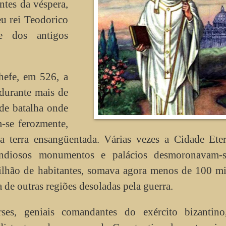
ntes da véspera,
eu rei Teodorico
de dos antigos
hefe, em 526, a
 durante mais de
de batalha onde
-se ferozmente,
 terra ensangüentada. Várias vezes a Cidade Eter
randiosos monumentos e palácios desmoronavam-
lhão de habitantes, somava agora menos de 100 mil
 de outras regiões desoladas pela guerra.
rses, geniais comandantes do exército bizantino