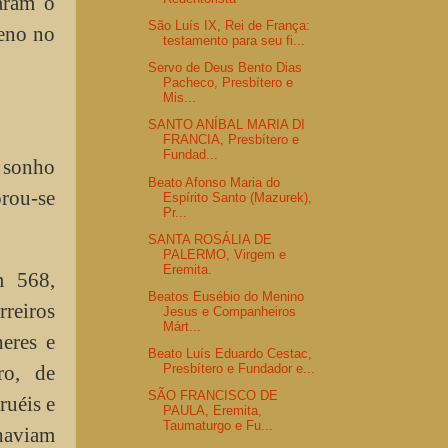
aram o
São Luís IX, Rei de França:
reno no
testamento para seu fi...
Servo de Deus Bento Dias
Pacheco, Presbítero e
Mis...
SANTO ANÍBAL MARIA DI
FRANCIA, Presbítero e
Fundad...
O sonho
Beato Afonso Maria do
orou-se
Espírito Santo (Mazurek),
Pr...
SANTA ROSÁLIA DE
PALERMO, Virgem e
Eremita.
m 568,
Beatos Eusébio do Menino
rreiros
Jesus e Companheiros
Márt...
eres e
Beato Luís Eduardo Cestac,
ro, de
Presbítero e Fundador e...
SÃO FRANCISCO DE
ruéis e
PAULA, Eremita,
Taumaturgo e Fu...
haviam