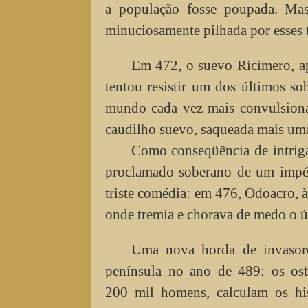
a população fosse poupada. Ma
minuciosamente pilhada por esses t
Em 472, o suevo Ricimero, ap
tentou resistir um dos últimos s
mundo cada vez mais convulsionad
caudilho suevo, saqueada mais um
Como conseqüência de intriga
proclamado soberano de um impér
triste comédia: em 476, Odoacro, à
onde tremia e chorava de medo o ú
Uma nova horda de invasor
península no ano de 489: os os
200 mil homens, calculam os hi