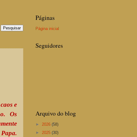
Páginas
Página inicial
Seguidores
caos e
Arquivo do blog
ão. Os
mente
►
2026
(58)
 Papa.
►
2025
(30)