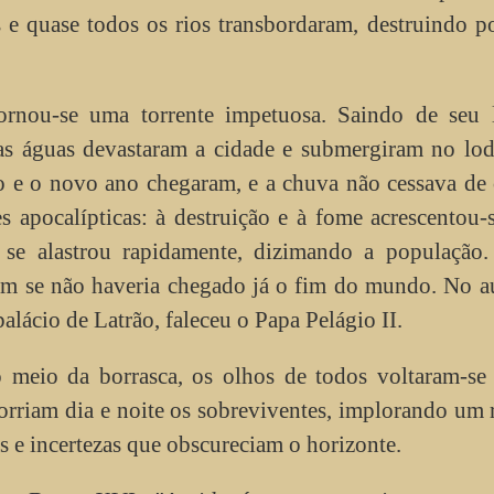
s e quase todos os rios transbordaram, destruindo p
nou-se uma torrente impetuosa. Saindo de seu l
 as águas devastaram a cidade e submergiram no lo
o e o novo ano chegaram, e a chuva não cessava de 
es apocalípticas: à destruição e à fome acrescentou
 se alastrou rapidamente, dizimando a população
am se não haveria chegado já o fim do mundo. No a
alácio de Latrão, faleceu o Papa Pelágio II.
 meio da borrasca, os olhos de todos voltaram-se 
orriam dia e noite os sobreviventes, implorando um 
as e incertezas que obscureciam o horizonte.