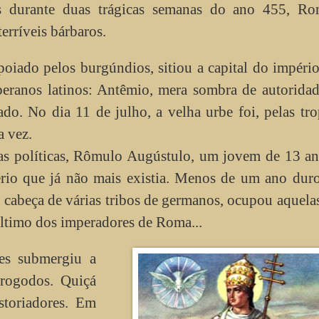
s durante duas trágicas semanas do ano 455, Ro
erríveis bárbaros.
oiado pelos burgúndios, sitiou a capital do impéri
oberanos latinos: Antêmio, mera sombra de autorid
o. No dia 11 de julho, a velha urbe foi, pelas tr
a vez.
s políticas, Rômulo Augústulo, um jovem de 13 an
io que já não mais existia. Menos de um ano duro
 cabeça de várias tribos de germanos, ocupou aquelas
ltimo dos imperadores de Roma...
es submergiu a
trogodos. Quiçá
storiadores. Em