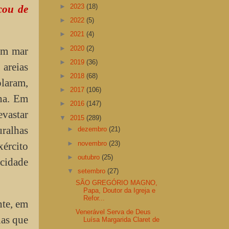
►
2023
(18)
cou de
►
2022
(5)
►
2021
(4)
►
2020
(2)
um mar
►
2019
(36)
 areias
►
2018
(68)
olaram,
►
2017
(106)
ana. Em
►
2016
(147)
evastar
▼
2015
(289)
uralhas
►
dezembro
(21)
►
novembro
(23)
rcito
►
outubro
(25)
“cidade
▼
setembro
(27)
SÃO GREGÓRIO MAGNO,
Papa, Doutor da Igreja e
Refor...
te, em
Venerável Serva de Deus
nas que
Luísa Margarida Claret de
...