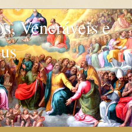
os, Veneráveis e
eus