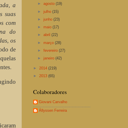
►
agosto
(19)
ada, a
►
julho
(15)
s suas
►
junho
(23)
os com
►
maio
(17)
ana do
►
abril
(22)
das, os
►
março
(28)
odo de
►
fevereiro
(27)
aquelas
►
janeiro
(42)
ntes.
►
2014
(219)
►
2013
(65)
fugindo
Colaboradores
Giovani Carvalho
Állyssen Ferreira
icaram