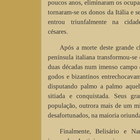
poucos anos, eliminaram os ocupa
tornaram-se os donos da Itália e s
entrou triunfalmente na cida
césares.
Após a morte deste grande c
península italiana transformou-se
duas décadas num imenso campo 
godos e bizantinos entrechocavam
disputando palmo a palmo aquela
sitiada e conquistada. Seus g
população, outrora mais de um mi
desafortunados, na maioria oriunda
Finalmente, Belisário e Na