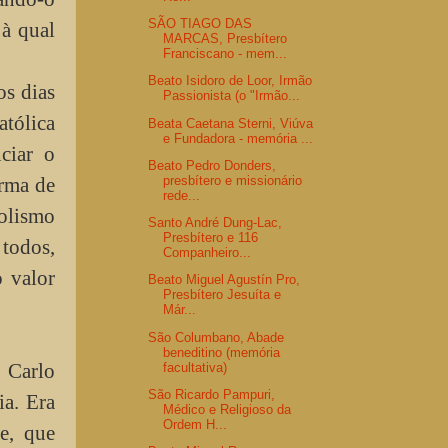
SÃO TIAGO DAS
à qual
MARCAS, Presbítero
Franciscano - mem...
Beato Isidoro de Loor, Irmão
os dias
Passionista (o "Irmão...
tólica
Beata Caetana Sterni, Viúva
e Fundadora - memória ...
ciar o
Beato Pedro Donders,
orma de
presbítero e missionário
rede...
olismo
Santo André Dung-Lac,
Presbítero e 116
 todos,
Companheiro...
o valor
Beato Miguel Agustín Pro,
Presbítero Jesuíta e
Már...
São Columbano, Abade
beneditino (memória
Carlo
facultativa)
São Ricardo Pampuri,
ia. Era
Médico e Religioso da
Ordem H...
e, que