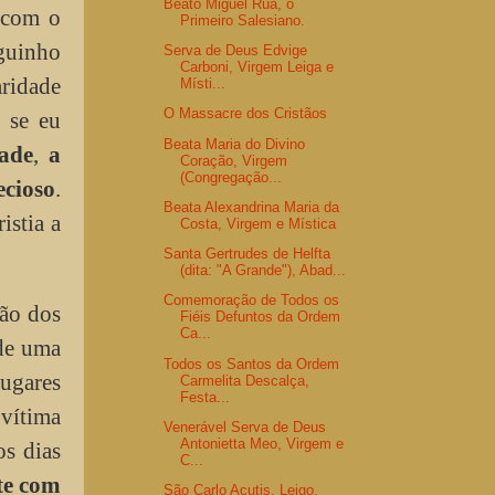
Beato Miguel Rua, o
- com o
Primeiro Salesiano.
guinho
Serva de Deus Edvige
Carboni, Virgem Leiga e
aridade
Místi...
O Massacre dos Cristãos
z se eu
Beata Maria do Divino
ade
,
a
Coração, Virgem
(Congregação...
cioso
.
Beata Alexandrina Maria da
istia a
Costa, Virgem e Mística
Santa Gertrudes de Helfta
(dita: "A Grande"), Abad...
Comemoração de Todos os
ção dos
Fiéis Defuntos da Ordem
Ca...
 de uma
Todos os Santos da Ordem
lugares
Carmelita Descalça,
Festa...
"vítima
Venerável Serva de Deus
Antonietta Meo, Virgem e
os dias
C...
te com
São Carlo Acutis, Leigo,