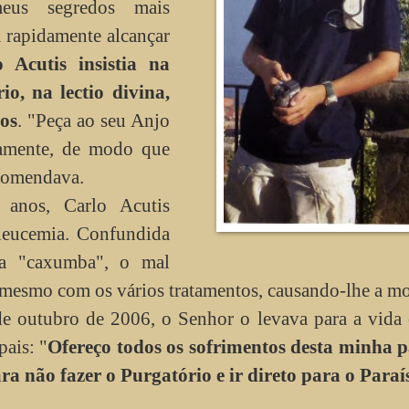
eus segredos mais
m rapidamente alcançar
o Acutis insistia na
io, na lectio divina,
tos
. "Peça ao seu Anjo
uamente, de modo que
ecomendava.
anos, Carlo Acutis
 leucemia. Confundida
va "caxumba", o mal
 mesmo com os vários tratamentos, causando-lhe a m
 outubro de 2006, o Senhor o levava para a vida e
pais: "
Ofereço todos os sofrimentos desta minha p
ra não fazer o Purgatório e ir direto para o Paraí