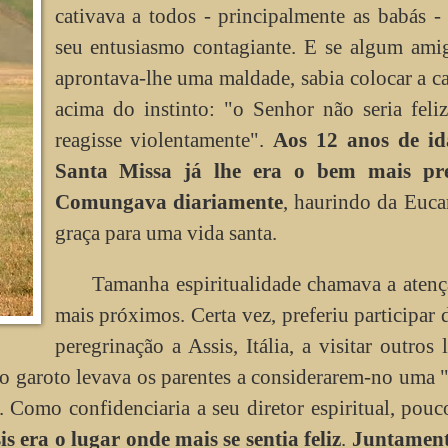
cativava a todos - principalmente as babás 
seu entusiasmo contagiante. E se algum ami
aprontava-lhe uma maldade, sabia colocar a c
acima do instinto: "o Senhor não seria feli
reagisse violentamente".
Aos 12 anos de id
Santa Missa já lhe era o bem mais pre
Comungava diariamente
, haurindo da Eucar
graça para uma vida santa.
Tamanha espiritualidade chamava a aten
mais próximos. Certa vez, preferiu participar
peregrinação a Assis, Itália, a visitar outros 
o garoto levava os parentes a considerarem-no uma 
 Como confidenciaria a seu diretor espiritual, pouc
is era o lugar onde mais se sentia feliz
.
Juntamen