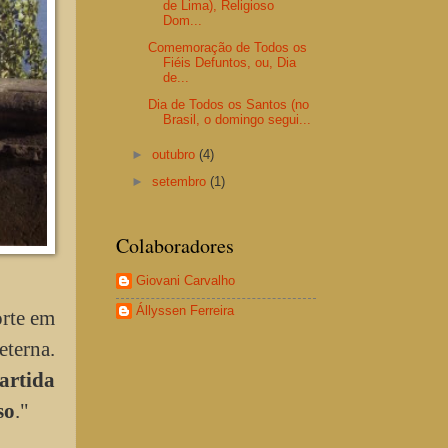
de Lima), Religioso
Dom...
Comemoração de Todos os
Fiéis Defuntos, ou, Dia
de...
Dia de Todos os Santos (no
Brasil, o domingo segui...
►
outubro
(4)
►
setembro
(1)
Colaboradores
Giovani Carvalho
Állyssen Ferreira
orte em
terna.
artida
so
."