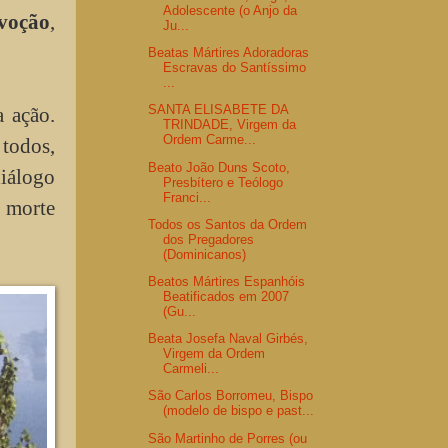
Adolescente (o Anjo da
voção
,
Ju...
Beatas Mártires Adoradoras
Escravas do Santíssimo
...
SANTA ELISABETE DA
a ação.
TRINDADE, Virgem da
Ordem Carme...
todos,
Beato João Duns Scoto,
iálogo
Presbítero e Teólogo
Franci...
a morte
Todos os Santos da Ordem
dos Pregadores
(Dominicanos)
Beatos Mártires Espanhóis
Beatificados em 2007
(Gu...
Beata Josefa Naval Girbés,
Virgem da Ordem
Carmeli...
São Carlos Borromeu, Bispo
(modelo de bispo e past...
São Martinho de Porres (ou