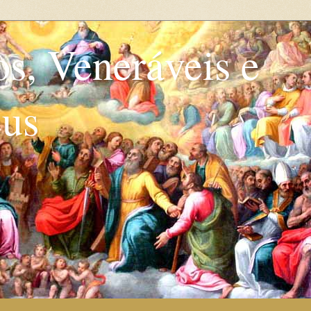
os, Veneráveis e
eus