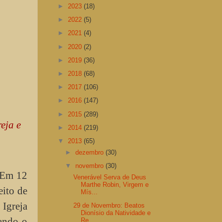
►
2023
(18)
►
2022
(5)
►
2021
(4)
►
2020
(2)
►
2019
(36)
►
2018
(68)
►
2017
(106)
►
2016
(147)
►
2015
(289)
eja e
►
2014
(219)
▼
2013
(65)
►
dezembro
(30)
▼
novembro
(30)
. Em 12
Venerável Serva de Deus
Marthe Robin, Virgem e
eito de
Mís...
 Igreja
29 de Novembro: Beatos
Dionísio da Natividade e
nando-o
Re...