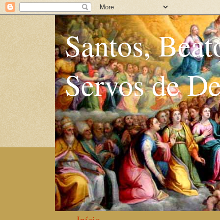
Santos, Beat
Servos de D
Início