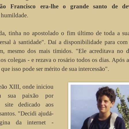
ão Francisco era-lhe o grande santo de de
 humildade.
da, tinha no apostolado o fim último de toda a su
sal à santidade". Daí a disponibilidade para com 
m, mesmo dos mais tímidos. "Ele acreditava no d
s colegas - e rezava o rosário todos os dias. Após 
o que isso pode ser mérito de sua intercessão".
eão XIII, onde iniciou
eu sua paixão por
 site dedicado aos
 santos. "Decidi ajudá-
ina da internet -