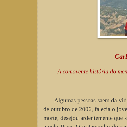
Carl
A comovente história do meni
Algumas pessoas saem da vida 
de outubro de 2006, falecia o jov
morte, desejou ardentemente que s
e pelo Papa. O testemunho do rap