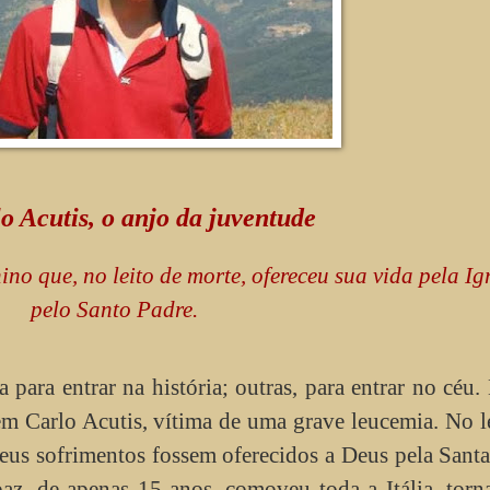
o Acutis, o anjo da juventude
no que, no leito de morte, ofereceu sua vida pela Igr
pelo Santo Padre.
para entrar na história; outras, para entrar no céu
em Carlo Acutis, vítima de uma grave leucemia. No l
eus sofrimentos fossem oferecidos a Deus pela Santa
az, de apenas 15 anos, comoveu toda a Itália, tor