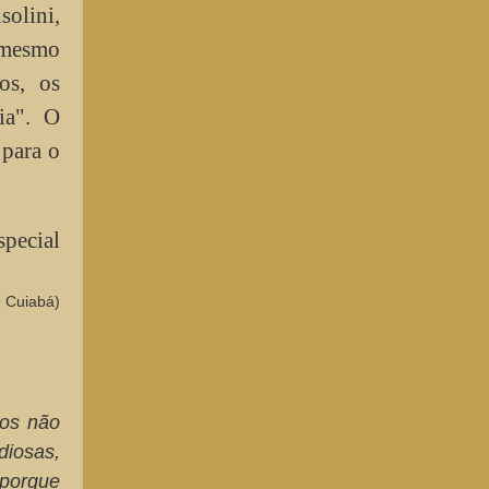
solini,
o mesmo
os, os
ia". O
 para o
special
e Cuiabá)
tos não
diosas,
 porque