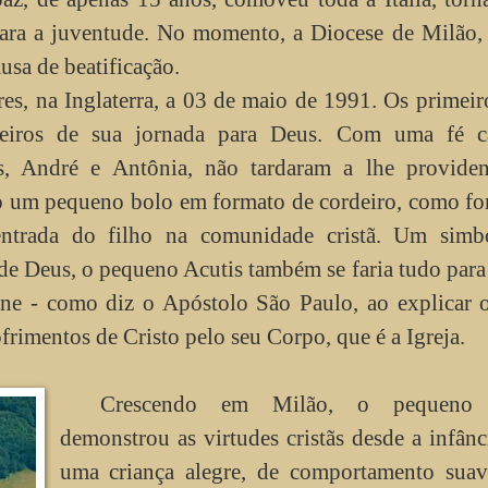
ara a juventude. No momento, a Diocese de Milão, 
ausa de beatificação.
s, na Inglaterra, a 03 de maio de 1991. Os primeir
iros de sua jornada para Deus. Com uma fé ca
s, André e Antônia, não tardaram a lhe providen
ão um pequeno bolo em formato de cordeiro, como f
entrada do filho na comunidade cristã. Um simb
de Deus, o pequeno Acutis também se faria tudo para
rne - como diz o Apóstolo São Paulo, ao explicar 
sofrimentos de Cristo pelo seu Corpo, que é a Igreja.
Crescendo em Milão, o pequeno 
demonstrou as virtudes cristãs desde a infânc
uma criança alegre, de comportamento suav