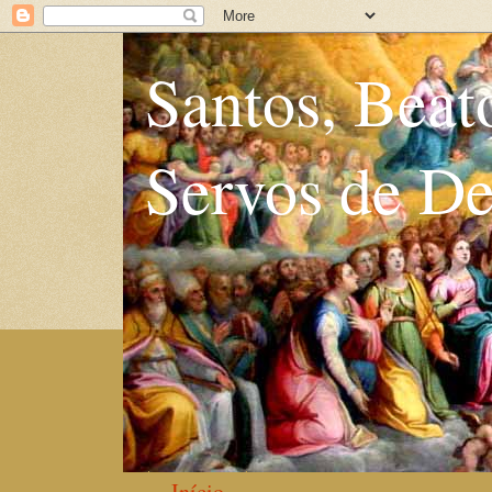
Santos, Beat
Servos de D
Início