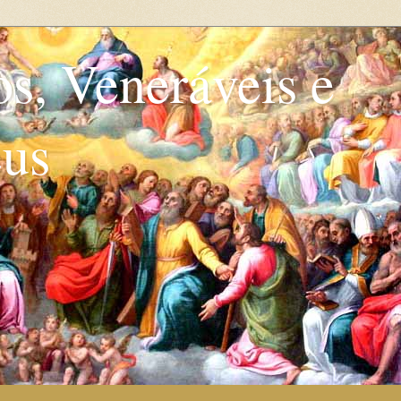
os, Veneráveis e
eus