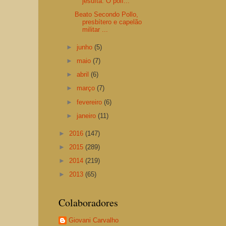
jesuíta. O polí...
Beato Secondo Pollo,
presbítero e capelão
militar ...
►
junho
(5)
►
maio
(7)
►
abril
(6)
►
março
(7)
►
fevereiro
(6)
►
janeiro
(11)
►
2016
(147)
►
2015
(289)
►
2014
(219)
►
2013
(65)
Colaboradores
Giovani Carvalho