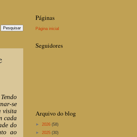
Páginas
Página inicial
Seguidores
e
 Tendo
nar-se
 visita
Arquivo do blog
em cada
dade do
►
2026
(58)
uto ao
►
2025
(30)