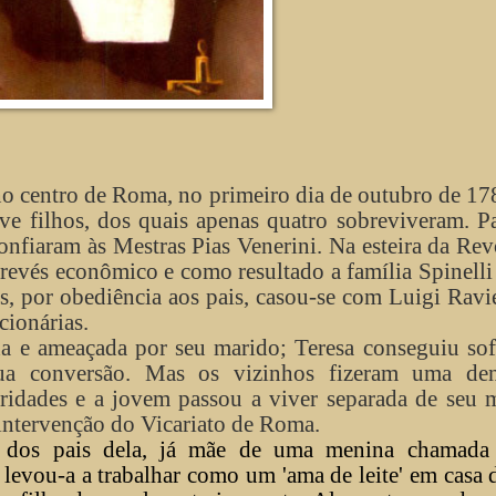
no centro de Roma, no primeiro dia de outubro de 17
ve filhos, dos quais apenas quatro sobreviveram. P
confiaram às Mestras Pias Venerini. Na esteira da Re
evés econômico e como resultado a família Spinelli
s, por obediência aos pais, casou-se com Luigi Ravi
ionárias.
da e ameaçada por seu marido; Teresa conseguiu so
sua conversão. Mas os vizinhos fizeram uma den
oridades e a jovem passou a viver separada de seu 
intervenção do Vicariato de Roma.
a dos pais dela, já mãe de uma menina chamada
 levou-a a trabalhar como um 'ama de leite' em casa