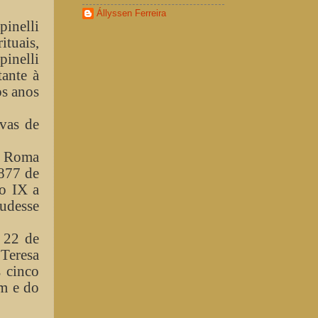
Állyssen Ferreira
pinelli
ituais,
inelli
ante à
os anos
vas de
de Roma
1877 de
o IX a
udesse
 22 de
 Teresa
 cinco
em e do