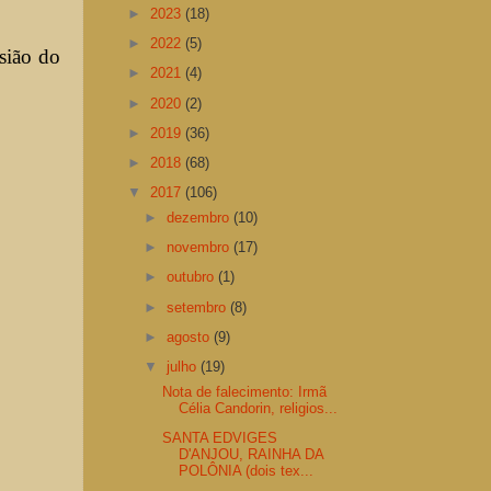
►
2023
(18)
►
2022
(5)
sião do
►
2021
(4)
►
2020
(2)
►
2019
(36)
►
2018
(68)
▼
2017
(106)
►
dezembro
(10)
►
novembro
(17)
►
outubro
(1)
►
setembro
(8)
►
agosto
(9)
▼
julho
(19)
Nota de falecimento: Irmã
Célia Candorin, religios...
SANTA EDVIGES
D'ANJOU, RAINHA DA
POLÔNIA (dois tex...