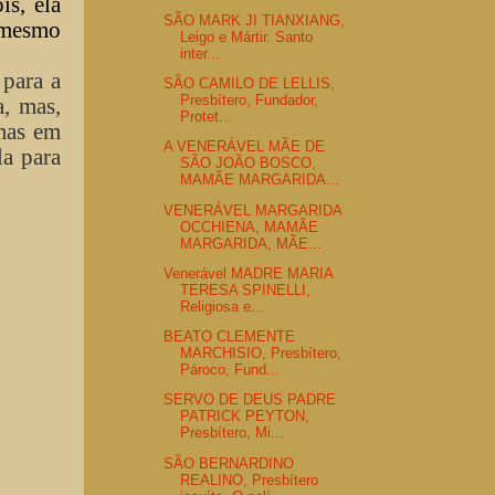
is, ela
SÃO MARK JI TIANXIANG,
o mesmo
Leigo e Mártir. Santo
inter...
para a
SÃO CAMILO DE LELLIS,
Presbítero, Fundador,
a, mas,
Protet...
mas em
A VENERÁVEL MÃE DE
la para
SÃO JOÃO BOSCO,
MAMÃE MARGARIDA...
VENERÁVEL MARGARIDA
OCCHIENA, MAMÃE
MARGARIDA, MÃE...
Venerável MADRE MARIA
TERESA SPINELLI,
Religiosa e...
BEATO CLEMENTE
MARCHISIO, Presbítero,
Pároco, Fund...
SERVO DE DEUS PADRE
PATRICK PEYTON,
Presbítero, Mi...
SÃO BERNARDINO
REALINO, Presbítero