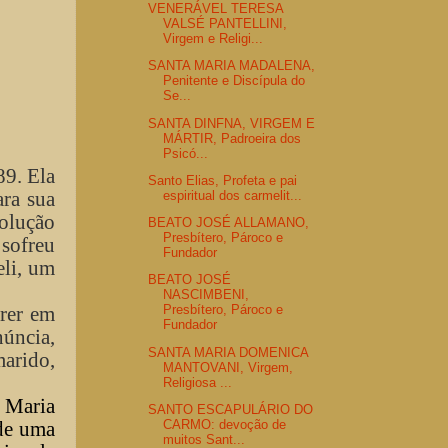
VENERÁVEL TERESA
VALSÉ PANTELLINI,
Virgem e Religi...
SANTA MARIA MADALENA,
Penitente e Discípula do
Se...
SANTA DINFNA, VIRGEM E
MÁRTIR, Padroeira dos
Psicó...
89. Ela
Santo Elias, Profeta e pai
ara sua
espiritual dos carmelit...
volução
BEATO JOSÉ ALLAMANO,
Presbítero, Pároco e
 sofreu
Fundador
eli, um
BEATO JOSÉ
NASCIMBENI,
frer em
Presbítero, Pároco e
Fundador
úncia,
SANTA MARIA DOMENICA
marido,
MANTOVANI, Virgem,
Religiosa ...
 Maria
SANTO ESCAPULÁRIO DO
CARMO: devoção de
 de uma
muitos Sant...