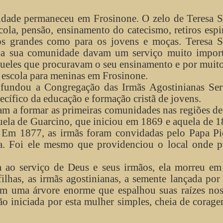
dade permaneceu em Frosinone. O zelo de Teresa S
cola, pensão, ensinamento do catecismo, retiros espir
os grandes como para os jovens e moças. Teresa Sp
e a sua comunidade davam um serviço muito import
queles que procuravam o seu ensinamento e por muit
a escola para meninas em Frosinone.
fundou a Congregação das Irmãs Agostinianas Ser
ecífico da educação e formação cristã de jovens.
m a formar as primeiras comunidades nas regiões 
quela de Guarcino, que iniciou em 1869 e aquela de 
 Em 1877, as irmãs foram convidadas pelo Papa Pi
ma. Foi ele mesmo que providenciou o local onde p
 ao serviço de Deus e seus irmãos, ela morreu em
ilhas, as irmãs agostinianas, a semente lançada por
em uma árvore enorme que espalhou suas raízes nos
ão iniciada por esta mulher simples, cheia de corag