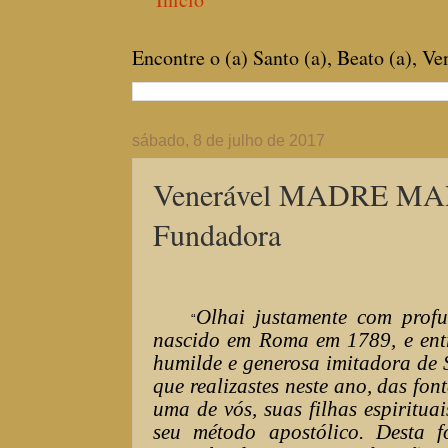
Encontre o (a) Santo (a), Beato (a), V
sábado, 8 de julho de 2017
Venerável MADRE MAR
Fundadora
Olhai justamente com profu
“
nascido em Roma em 1789, e entr
humilde e generosa imitadora de S
que realizastes neste ano, das fon
uma de vós, suas filhas espiritu
seu método apostólico. Desta fo