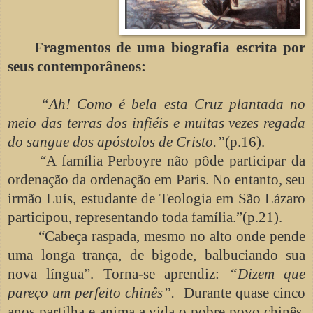
Fragmentos de uma biografia escrita por
seus contemporâneos:
“Ah! Como é bela esta Cruz plantada no
meio das terras dos infiéis e muitas vezes regada
do sangue dos apóstolos de Cristo.”
(p.16).
“A família Perboyre não pôde participar da
ordenação da ordenação em Paris. No entanto, seu
irmão Luís, estudante de Teologia em São Lázaro
participou, representando toda família.”(p.21).
“Cabeça raspada, mesmo no alto onde pende
uma longa trança, de bigode, balbuciando sua
nova língua”. Torna-se aprendiz:
“Dizem que
pareço um perfeito chinês”.
Durante quase cinco
anos partilha e anima a vida o pobre povo chinês.