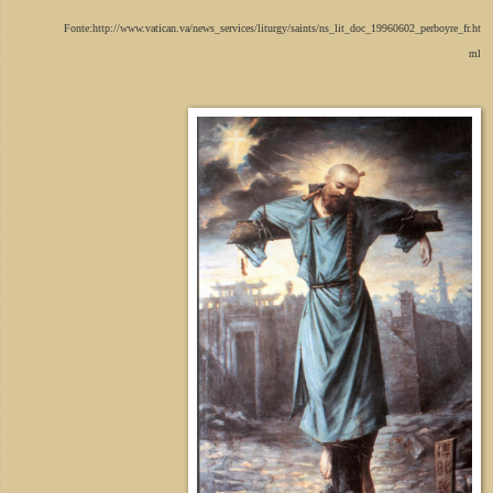
Fonte:http://www.vatican.va/news_services/liturgy/saints/ns_lit_doc_19960602_perboyre_fr.ht
ml