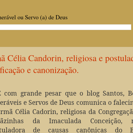
enerável ou Servo (a) de Deus
ã Célia Candorin, religiosa e postula
ificação e canonização.
É com grande pesar que o blog Santos, Be
eráveis e Servos de Deus comunica o falec
Irmã Célia Cadorin, religiosa da Congregaç
mãzinhas da Imaculada Conceição, 
stuladora de causas canônicas do Br