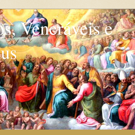
os, Veneráveis e
eus