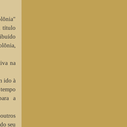
lônia"
título
ribuído
olônia,
iva na
m ido à
o tempo
para a
 outros
ido seu