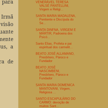
 para
VENERÁVEL TERESA
VALSÉ PANTELLINI,
Virgem e Religi...
 Irmã
SANTA MARIA MADALENA,
Penitente e Discípula do
visão
Se...
SANTA DINFNA, VIRGEM E
nuante
MÁRTIR, Padroeira dos
Psicó...
lmente
Santo Elias, Profeta e pai
us, a
espiritual dos carmelit...
BEATO JOSÉ ALLAMANO,
Presbítero, Pároco e
ra de
Fundador
BEATO JOSÉ
NASCIMBENI,
Presbítero, Pároco e
Fundador
SANTA MARIA DOMENICA
MANTOVANI, Virgem,
Religiosa ...
SANTO ESCAPULÁRIO DO
CARMO: devoção de
muitos Sant...