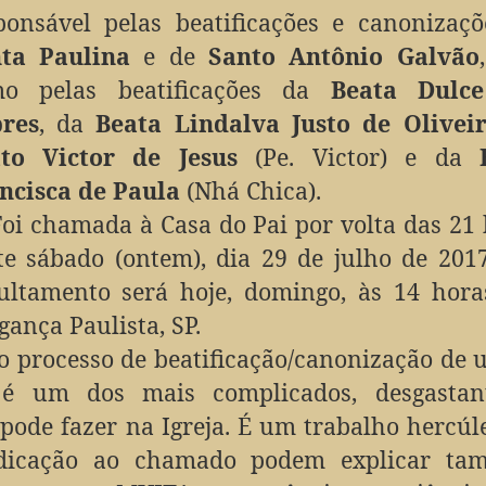
ponsável pelas beatificações e canonizaçõ
ta Paulina
e de
Santo Antônio Galvão
o pelas beatificações da
Beata Dulc
res
, da
Beata Lindalva Justo de Olivei
to Victor de Jesus
(Pe. Victor) e da
ncisca de Paula
(Nhá Chica).
Foi chamada à Casa do Pai por volta das 21
te sábado (ontem), dia 29 de julho de 201
ultamento será hoje, domingo, às 14 hora
gança Paulista, SP.
o processo de beatificação/canonização de 
s é um dos mais complicados, desgastan
pode fazer na Igreja. É um trabalho hercúl
dicação ao chamado podem explicar ta