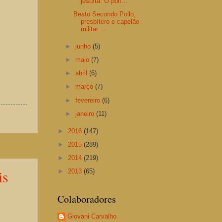
jesuíta. O polí...
Beato Secondo Pollo,
presbítero e capelão
militar ...
►
junho
(5)
►
maio
(7)
►
abril
(6)
►
março
(7)
►
fevereiro
(6)
►
janeiro
(11)
►
2016
(147)
►
2015
(289)
►
2014
(219)
is
►
2013
(65)
Colaboradores
Giovani Carvalho