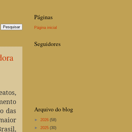
Páginas
Página inicial
Seguidores
dora
atos,
imento
Arquivo do blog
ão das
maior
►
2026
(58)
asil,
►
2025
(30)