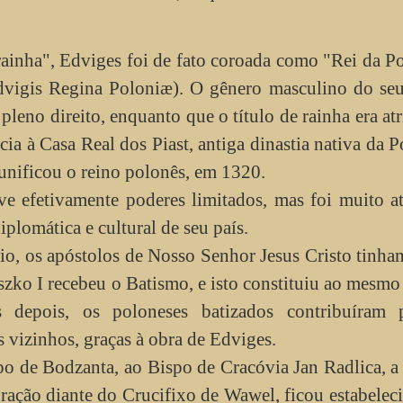
nha", Edviges foi de fato coroada como "Rei da Po
vigis Regina Poloniæ). O gênero masculino do seu 
pleno direito, enquanto que o título de rainha era at
cia à Casa Real dos Piast, antiga dinastia nativa da P
eunificou o reino polonês, em 1320.
fetivamente poderes limitados, mas foi muito at
iplomática e cultural de seu país.
, os apóstolos de Nosso Senhor Jesus Cristo tinha
szko I recebeu o Batismo, e isto constituiu ao mesm
 depois, os poloneses batizados contribuíram 
 vizinhos, graças à obra de Edviges.
de Bodzanta, ao Bispo de Cracóvia Jan Radlica, a
ração diante do Crucifixo de Wawel, ficou estabelec