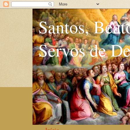
Santos, Beat
Servos de D
Início