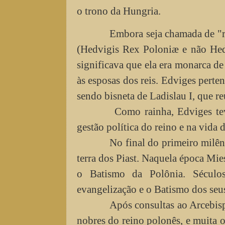
o trono da Hungria.
Embora seja chamada de "rai
(Hedvigis Rex Poloniæ e não Hed
significava que ela era monarca de 
às esposas dos reis. Edviges perten
sendo bisneta de Ladislau I, que r
Como rainha, Edviges teve e
gestão política do reino e na vida d
No final do primeiro milênio
terra dos Piast. Naquela época Mie
o Batismo da Polônia. Séculos
evangelização e o Batismo dos seus
Após consultas ao Arcebispo 
nobres do reino polonês, e muita o