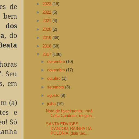
►
2023
(18)
es de
►
2022
(5)
, bem
►
2021
(4)
e dos
►
2020
(2)
ra
, do
►
2019
(36)
Beata
►
2018
(68)
▼
2017
(106)
►
dezembro
(10)
 horas
►
novembro
(17)
7. Seu
►
outubro
(1)
s, em
►
setembro
(8)
►
agosto
(9)
um (a)
▼
julho
(19)
tes e
Nota de falecimento: Irmã
Célia Candorin, religios...
eo! Só
SANTA EDVIGES
D'ANJOU, RAINHA DA
manha
POLÔNIA (dois tex...