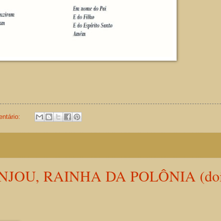
ntário:
NJOU, RAINHA DA POLÔNIA (do