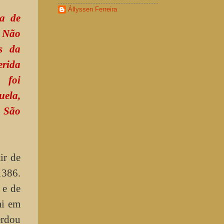
Állyssen Ferreira
ia de
. Não
s da
erida
 foi
uela,
a São
ir de
1386.
 e de
ai em
erdou