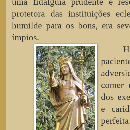
uma fidalguia prudente e res
protetora das instituições ecl
humilde para os bons, era sev
ímpios.
H
paci
advers
comer e
dos exe
e cari
perfei