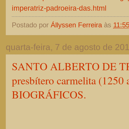
imperatriz-padroeira-das.html
Postado por
Állyssen Ferreira
às
11:5
quarta-feira, 7 de agosto de 20
SANTO ALBERTO DE TRÁPA
presbítero carmelita (125
BIOGRÁFICOS.