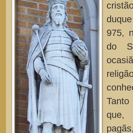
cristã
duque
975, 
do S
ocasi
relig
conhe
Tanto
que, 
pagãs