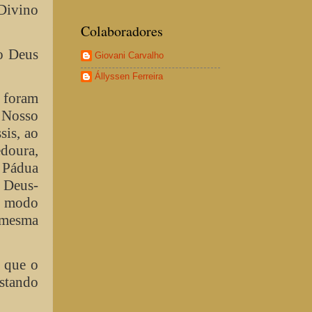
 Divino
Colaboradores
do Deus
Giovani Carvalho
Állyssen Ferreira
s foram
e Nosso
sis, ao
edoura,
e Pádua
 Deus-
e modo
 mesma
 que o
stando