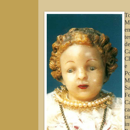
T
Me
em
te
d
Ca
Ch
e
Po
Ma
S
Fe
Ca
ca
ci
in