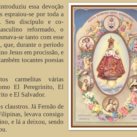
introduziu essa devoção
s espraiou-se por toda a
 Seu discípulo e co-
asculino reformado, o
asmava-se tanto com esse
 que, durante o período
no Jesus em procissão, e
também tocantes poesias
os carmelitas várias
omo El Peregrinito, El
ito e El Salvador.
s claustros. Já Fernão de
ilipinas, levava consigo
no, e lá a deixou, sendo
bu.