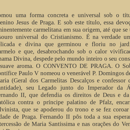
omou uma forma concreta e universal sob o tít
nino Jesus de Praga. E sob este título, essa devo
inentemente carmelitana em sua origem, até que se
souro universal do Cristianismo. É na verdade um
elicada e divina que germinou e floriu no jar
rmelo e que, desabrochando sob o calor vivifica
ama Divina, despede pelo mundo inteiro o seu con
 suave aroma. O CONVENTO DE PRAGA. O Sob
ntífice Paulo V nomeou o venerável P. Domingos d
ria (Geral dos Carmelitas Descalços e confessor 
antidade), seu Legado junto do Imperador da Áu
rnando II, que defendia os direitos de Deus e da
tólica contra o príncipe palatino de Pfalz, enca
lvinista, que se apoderou do trono e se fez coroar
dade de Praga. Fernando II pôs toda a sua espera
tercessão de Maria Santíssima e nas orações do Ve