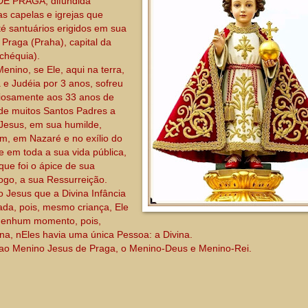
DE PRAGA, difundida
s capelas e igrejas que
 santuários erigidos em sua
Praga (Praha), capital da
chéquia).
ino, se Ele, aqui na terra,
a e Judéia por 3 anos, sofreu
riosamente aos 33 anos de
 de muitos Santos Padres a
 Jesus, em sua humilde,
ém, em Nazaré e no exílio do
e em toda a sua vida pública,
ue foi o ápice de sua
ogo, a sua Ressurreição.
o Jesus que a Divina Infância
da, pois, mesmo criança, Ele
 nenhum momento, pois,
, nEles havia uma única Pessoa: a Divina.
 ao Menino Jesus de Praga, o Menino-Deus e Menino-Rei.