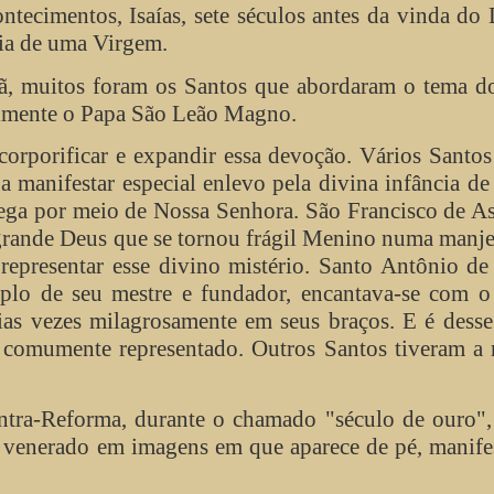
ontecimentos, Isaías, sete séculos antes da vinda do
ria de uma Virgem.
stã, muitos foram os Santos que abordaram o tema 
almente o Papa São Leão Magno.
corporificar e expandir essa devoção. Vários Santo
a manifestar especial enlevo pela divina infância d
hega por meio de Nossa Senhora. São Francisco de As
 grande Deus que se tornou frágil Menino numa manj
representar esse divino mistério. Santo Antônio d
plo de seu mestre e fundador, encantava-se com o
ias vezes milagrosamente em seus braços. E é dess
é comumente representado. Outros Santos tiveram a
ntra-Reforma, durante o chamado "século de ouro",
 venerado em imagens em que aparece de pé, manife