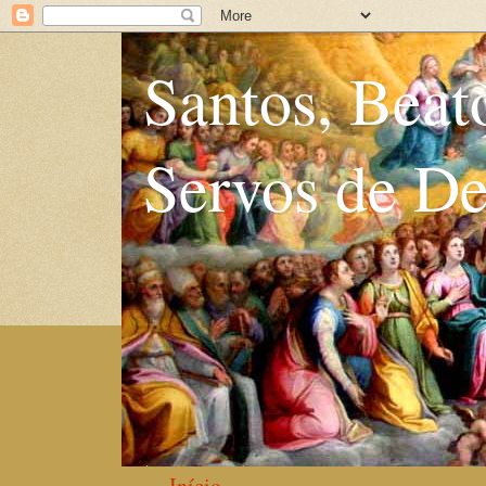
Santos, Beat
Servos de D
Início