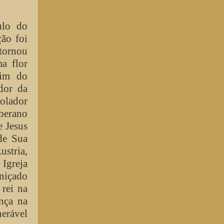
ulo do
ção foi
 tornou
a flor
dim do
dor da
solador
erano
e Jesus
de Sua
stria,
 Igreja
rniçado
 rei na
nça na
nerável