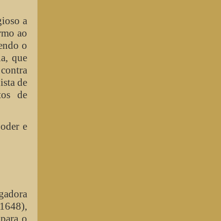
gioso a
armo ao
tendo o
a, que
 contra
ista de
tos de
poder e
agadora
1648),
 para o