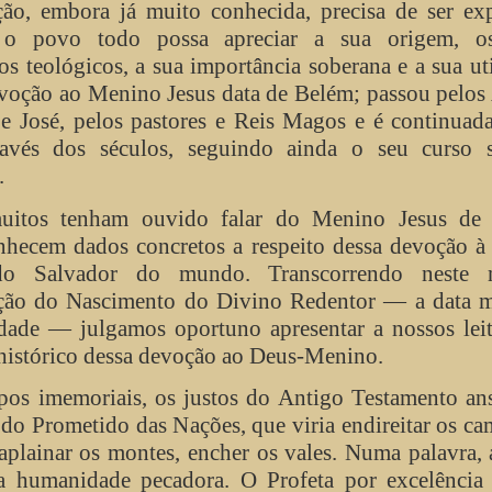
ão, embora já muito conhecida, precisa de ser exp
 o povo todo possa apreciar a sua origem, o
s teológicos, a sua importância soberana e a sua ut
evoção ao Menino Jesus data de Belém; passou pelos
e José, pelos pastores e Reis Magos e é continuad
ravés dos séculos, seguindo ainda o seu curso 
.
itos tenham ouvido falar do Menino Jesus de 
hecem dados concretos a respeito dessa devoção à 
 do Salvador do mundo. Transcorrendo neste
ão do Nascimento do Divino Redentor — a data 
dade — julgamos oportuno apresentar a nossos leit
histórico dessa devoção ao Deus-Menino.
pos imemoriais, os justos do Antigo Testamento an
 do Prometido das Nações, que viria endireitar os c
 aplainar os montes, encher os vales. Numa palavra, 
a humanidade pecadora. O Profeta por excelência 