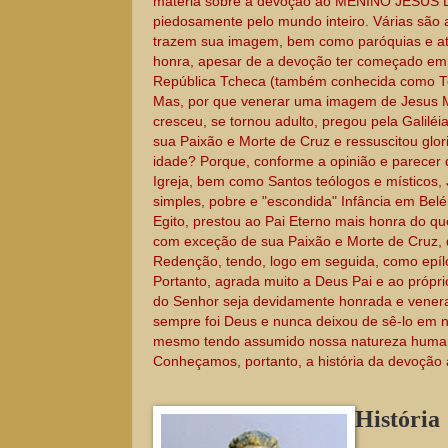
matéria sobre a devoção ao MENINO JESUS 
piedosamente pelo mundo inteiro. Várias são a
trazem sua imagem, bem como paróquias e até
honra, apesar de a devoção ter começado em 
República Tcheca (também conhecida como T
Mas, por que venerar uma imagem de Jesus Men
cresceu, se tornou adulto, pregou pela Galiléi
sua Paixão e Morte de Cruz e ressuscitou glo
idade? Porque, conforme a opinião e parecer
Igreja, bem como Santos teólogos e místicos,
simples, pobre e "escondida" Infância em Bel
Egito, prestou ao Pai Eterno mais honra do qu
com exceção de sua Paixão e Morte de Cruz, q
Redenção, tendo, logo em seguida, como epíl
Portanto, agrada muito a Deus Pai e ao própri
do Senhor seja devidamente honrada e venera
sempre foi Deus e nunca deixou de sê-lo em
mesmo tendo assumido nossa natureza humana
Conheçamos, portanto, a história da devoção
História