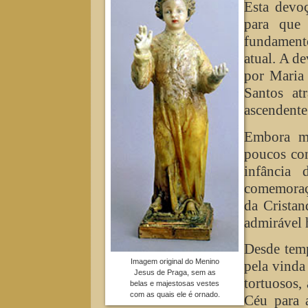
Esta devoç
para que
fundamento
atual. A d
por Maria 
Santos at
ascendente
Embora mu
poucos con
infância
comemoraç
da Cristan
admirável 
Desde tem
Imagem original do Menino
pela vinda
Jesus de Praga, sem as
tortuosos,
belas e majestosas vestes
com as quais ele é ornado.
Céu para 