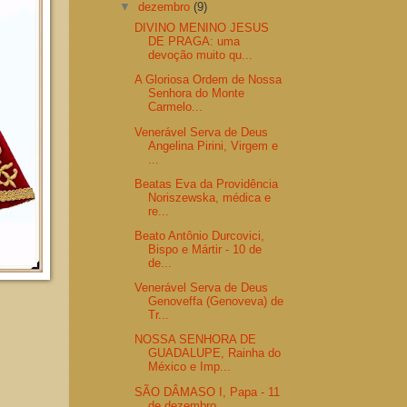
▼
dezembro
(9)
DIVINO MENINO JESUS
DE PRAGA: uma
devoção muito qu...
A Gloriosa Ordem de Nossa
Senhora do Monte
Carmelo...
Venerável Serva de Deus
Angelina Pirini, Virgem e
...
Beatas Eva da Providência
Noriszewska, médica e
re...
Beato Antônio Durcovici,
Bispo e Mártir - 10 de
de...
Venerável Serva de Deus
Genoveffa (Genoveva) de
Tr...
NOSSA SENHORA DE
GUADALUPE, Rainha do
México e Imp...
SÃO DÂMASO I, Papa - 11
de dezembro