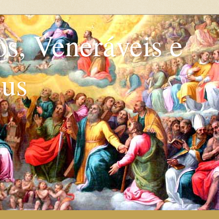
os, Veneráveis e
eus