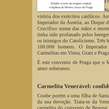
F
Detalhe (rosto) da imagem original
e legítima do Menino Jesus de Praga
No
vitória dos exércitos católicos. A
Imperador da Áustria, ao Duque da
Crucifixo numa das mãos e mostr
tinha sido profanado pelos hereges
os inimigos do Catolicismo. Três h
100.000 homens. O Imperador 
Carmelitas em Viena, Gratz e Praga
É este convento de Praga que o M
amor soberanos.
Carmelita Venerável: confid
Coube porém a uma filha de Santa
da sua devoção. Trata-se da Ven
carmelita do convento de Beaune, n