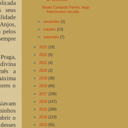
licada
Beato Contardo Ferrini, leigo
s seus
franciscano secular,...
ilidade
►
novembro
(1)
 Anjos,
►
outubro
(13)
a pelos
►
setembro
(7)
sempre
►
2023
(18)
►
2022
(5)
Praga,
►
2021
(4)
divina
 mês a
►
2020
(2)
máxima
►
2019
(36)
ores o
►
2018
(68)
►
2017
(106)
►
2016
(147)
siavam
►
2015
(289)
aminhos
abrir o
►
2014
(219)
desses
►
2013
(65)