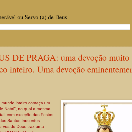
enerável ou Servo (a) de Deus
S DE PRAGA: uma devoção muito
ico inteiro. Uma devoção eminenteme
no mundo inteiro começa um
e Natal", no qual a mesma
Natal, com exceção das Festas
dos Santos Inocentes.
 Servos de Deus traz uma