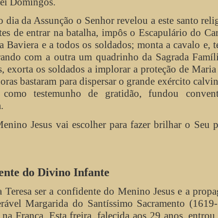
rei Domingos.
 dia da Assunção o Senhor revelou a este santo reli
ntes de entrar na batalha, impôs o Escapulário do C
 Baviera e a todos os soldados; monta a cavalo e, 
ando com a outra um quadrinho da Sagrada Famíli
, exorta os soldados a implorar a proteção de Maria
oras bastaram para dispersar o grande exército calvin
como testemunho de gratidão, fundou conven
.
enino Jesus vai escolher para fazer brilhar o Seu 
ente do Divino Infante
 Teresa ser a confidente do Menino Jesus e a prop
erável Margarida do Santíssimo Sacramento (1619-
a França. Esta freira, falecida aos 29 anos, entrou