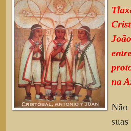
Tla
Cris
João
ent
prot
na A
Não 
suas