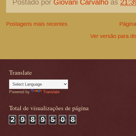
Postado por
Giovani Carvalho
às
21:3
Postagens mais recentes
Página 
Ver versão para di
Translate
Powered by
Translate
Total de visualizações de página
2
9
8
9
5
0
8