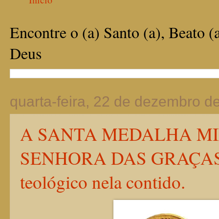
Encontre o (a) Santo (a), Beato (
Deus
quarta-feira, 22 de dezembro d
A SANTA MEDALHA MI
SENHORA DAS GRAÇAS: o 
teológico nela contido.