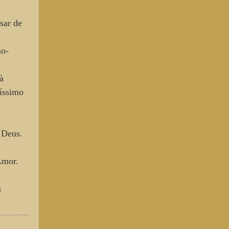
sar de
no-
à
tíssimo
e Deus.
Amor.
s