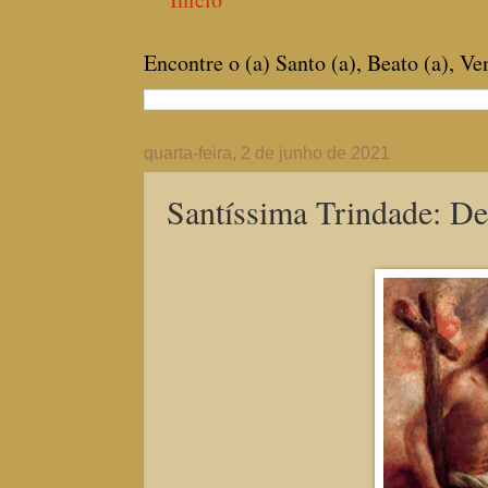
Encontre o (a) Santo (a), Beato (a), V
quarta-feira, 2 de junho de 2021
Santíssima Trindade: De