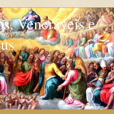
os, Veneráveis e
eus