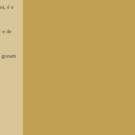
oi, é e
 e de
e gozam