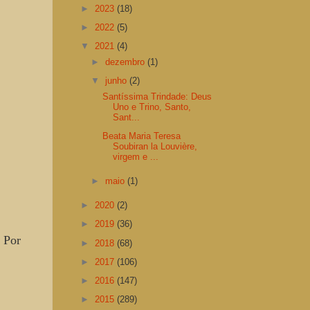
►
2023
(18)
►
2022
(5)
▼
2021
(4)
►
dezembro
(1)
▼
junho
(2)
Santíssima Trindade: Deus
Uno e Trino, Santo,
Sant...
Beata Maria Teresa
Soubiran la Louvière,
virgem e ...
►
maio
(1)
►
2020
(2)
►
2019
(36)
. Por
►
2018
(68)
►
2017
(106)
►
2016
(147)
►
2015
(289)