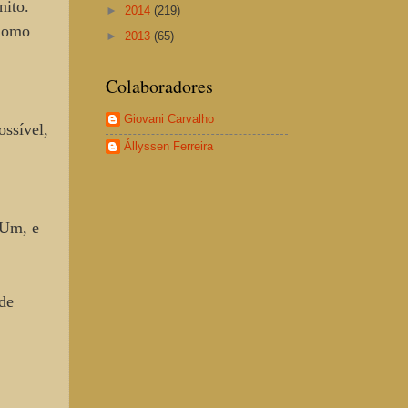
nito.
►
2014
(219)
 Como
►
2013
(65)
Colaboradores
Giovani Carvalho
ossível,
Állyssen Ferreira
 Um, e
de