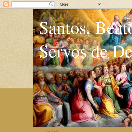
Santos, Beat
Servos de D
Início