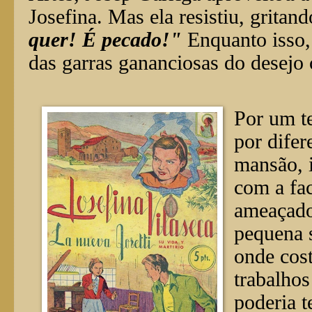
Josefina. Mas ela resistiu, gritan
quer! É pecado!"
Enquanto isso,
das garras gananciosas do desejo 
Por um t
por dife
mansão, i
com a fa
ameaçado
pequena s
onde cos
trabalho
poderia t