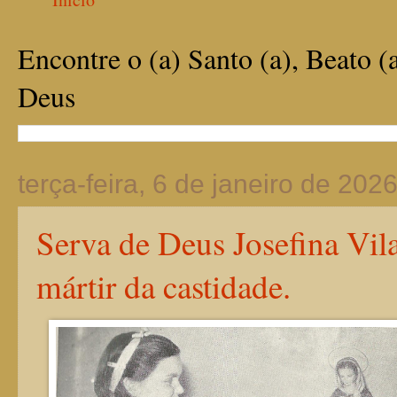
Encontre o (a) Santo (a), Beato (
Deus
terça-feira, 6 de janeiro de 202
Serva de Deus Josefina Vil
mártir da castidade.