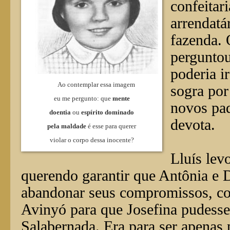
confeitar
arrendatá
fazenda. 
perguntou
poderia i
Ao contemplar essa imagem
sogra por
eu me pergunto: que
mente
novos pad
doentia
ou
espírito dominado
devota.
pela maldade
é esse para querer
violar o corpo dessa inocente?
Lluís lev
querendo garantir que Antônia e 
abandonar seus compromissos, co
Avinyó para que Josefina pudesse
Salabernada. Era para ser apenas 