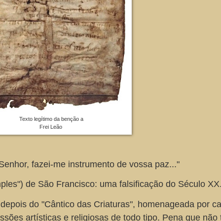
Texto legítimo da benção a
Frei Leão
Senhor, fazei-me instrumento de vossa paz..."
ples") de São Francisco: uma falsificação do Século XX
 depois do "Cântico das Criaturas", homenageada por c
ssões artísticas e religiosas de todo tipo. Pena que não