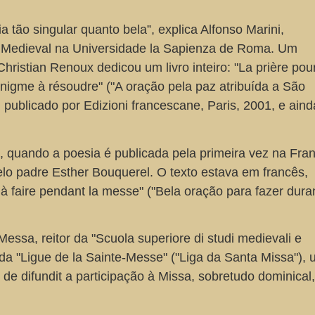
ia tão singular quanto bela”, explica Alfonso Marini,
ia Medieval na Universidade la Sapienza de Roma. Um
hristian Renoux dedicou um livro inteiro: "La prière pour
 énigme à résoudre" ("A oração pela paz atribuída a São
 publicado por Edizioni francescane, Paris, 2001, e aind
 quando a poesia é publicada pela primeira vez na Fran
pelo padre Esther Bouquerel. O texto estava em francês,
e à faire pendant la messe" ("Bela oração para fazer dura
Messa, reitor da "Scuola superiore di studi medievali e
da "Ligue de la Sainte-Messe" ("Liga da Santa Missa"),
 de difundit a participação à Missa, sobretudo dominical,