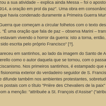
ou a sua atividade – explica ainda Messa – foi o apost
e 1914, a oração em prol da paz". Uma obra em consonân
 que havia condenado duramente a Primeira Guerra Mun
Guerra que começam a circular folhetos com o texto des
 "É uma oração que fala de paz – observa Marini – trans
estavam vivendo o horror da guerra: isto a torna, então
 sido escrita pelo próprio Francisco" [?].
areceu em santinhos, ao lado da imagem do Santo de A
overello como o autor daquela que se tornou, com o passa
iscanismo. Nos primeiros santinhos, é estampado que 
isionomia exterior do verdadeiro seguidor de S. Francis
e difunde também nos ambientes protestantes, sobretud
s postais com o título "Prière des Chevaliers de la paix"
om a menção: "attribuée a St. François d’Assise" ("atrib