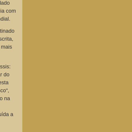
olado
cia com
dial.
tinado
crita,
, mais
ssis:
r do
esta
co",
o na
uída a