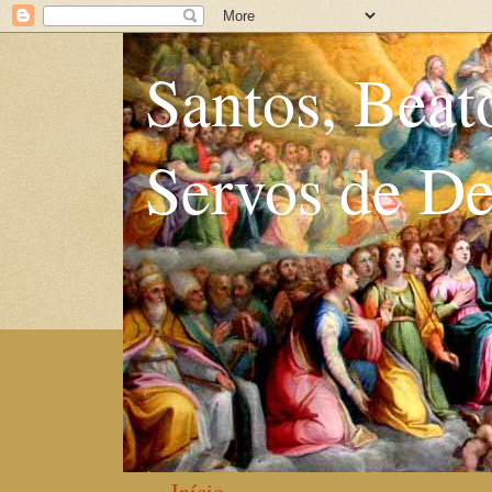
Santos, Beat
Servos de D
Início