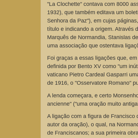
"La Clochette" contava com 8000 ass
1932), que também editava um bolet
Senhora da Paz"), em cujas páginas
título e indicando a origem. Atravé
Marquês de Normandia, Stanislas de 
uma associação que ostentava ligaçõ
Foi graças a essas ligações que, e
definida por Bento XV como "um inút
vaticano Pietro Cardeal Gasparri uma
de 1916, o "Osservatore Romano" pub
A lenda começara, e certo Monsenhor
ancienne" ("uma oração muito antiga"
A ligação com a figura de Francisco
autor da oração), o qual, na Norma
de Franciscanos; a sua primeira obr