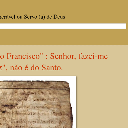
enerável ou Servo (a) de Deus
 Francisco" : Senhor, fazei-me
", não é do Santo.