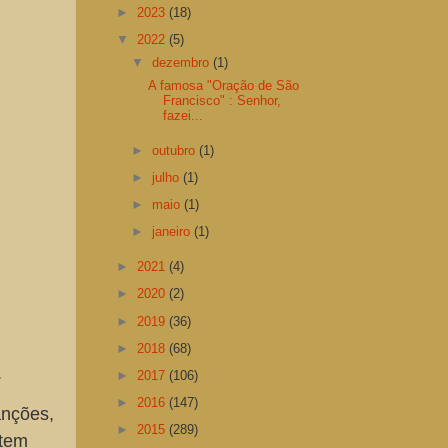
►
2023
(18)
▼
2022
(5)
▼
dezembro
(1)
A famosa "Oração de São
Francisco" : Senhor,
fazei...
►
outubro
(1)
►
julho
(1)
►
maio
(1)
►
janeiro
(1)
►
2021
(4)
►
2020
(2)
►
2019
(36)
►
2018
(68)
.
►
2017
(106)
►
2016
(147)
anções,
►
2015
(289)
 tem