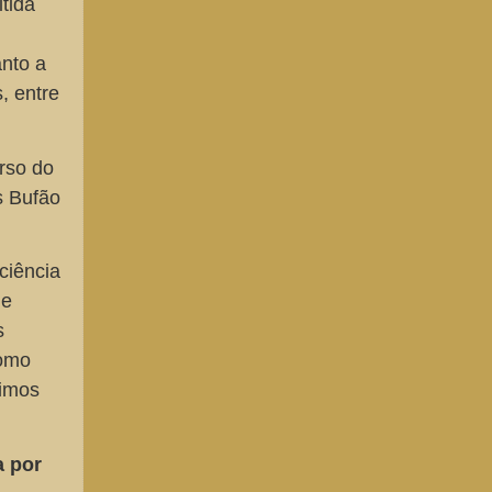
itida
nto a
, entre
rso do
s Bufão
ciência
de
s
como
ximos
a por