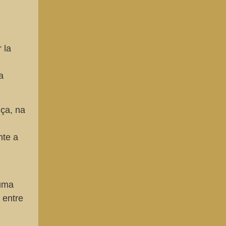
 la
a
ça, na
nte a
 uma
 entre