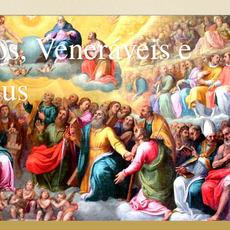
os, Veneráveis e
eus