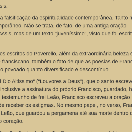
sis.
 falsificação da espiritualidade contemporânea. Tanto 
orâneo. Não se trata, de fato, de uma antiga oração
ssis, mas de um texto "juveníssimo", visto que foi escri
s escritos do Poverello, além da extraordinária beleza 
e franciscano, também o fato de que as poesias de Fran
o povoado quanto diversificado e descontínuo.
 Dio Altissimo" ("Louvores a Deus"), que o santo escre
inclusive a assinatura do próprio Francisco, guardado, h
 testemunho de frei Leão, Francisco escreveu a oração
de receber os estigmas. No mesmo papel, no verso, Fra
ei Leão, que guardou a pergamena até sua morte dentro
do coração.