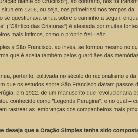
Oração diante do Crucifixo"), ao contrário, nos foi transm
a situa em 1206, ou seja, nos primeiríssimos tempos da
o se questionava ainda sobre o caminho a seguir, enqua
e" ("Cântico das Criaturas") é atestada por muitas fontes
os mais íntimos, como o próprio frei Leão.
mples a São Francisco, ao invés, se formou mesmo no cu
forma que é aceita também pelos guardiães das memória
a, portanto, cultivada no século do racionalismo e da 
m que os estudos sobre São Francisco davam passos 
rúgia, em 1922, de um manuscrito que revolucionaria o
estou conhecido como "Legenda Perugina", e no qual – 
em rastrear as lembranças dos companheiros mais pró
ue deseja que a Oração Simples tenha sido compost