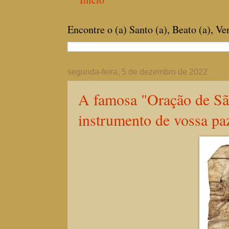
Encontre o (a) Santo (a), Beato (a), V
segunda-feira, 5 de dezembro de 2022
A famosa "Oração de São
instrumento de vossa paz