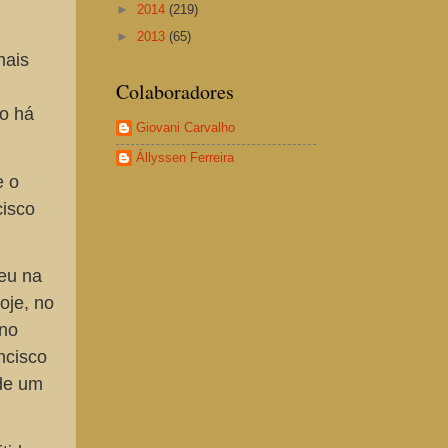
►
2014
(219)
►
2013
(65)
mais
Colaboradores
to há
Giovani Carvalho
Állyssen Ferreira
e o
cisco
veu na
oje, no
 no
ncisco
 de um