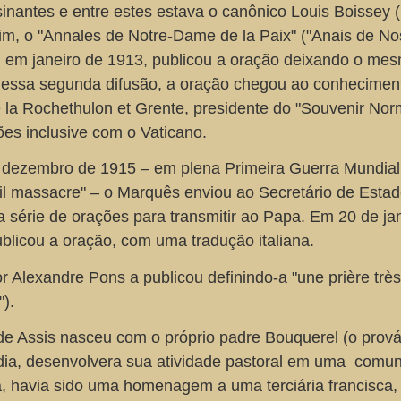
inantes e entre estes estava o canônico Louis Boissey 
im, o "Annales de Notre-Dame de la Paix" ("Anais de N
, em janeiro de 1913, publicou a oração deixando o me
s dessa segunda difusão, a oração chegou ao conhecimen
la Rochethulon et Grente, presidente do "Souvenir Nor
es inclusive com o Vaticano.
m dezembro de 1915 – em plena Primeira Guerra Mundial
il massacre" – o Marquês enviou ao Secretário de Esta
 série de orações para transmitir ao Papa. Em 20 de ja
licou a oração, com uma tradução italiana.
 Alexandre Pons a publicou definindo-a "une prière très
).
 de Assis nasceu com o próprio padre Bouquerel (o prová
ndia, desenvolvera sua atividade pastoral em uma comu
a, havia sido uma homenagem a uma terciária francisca,