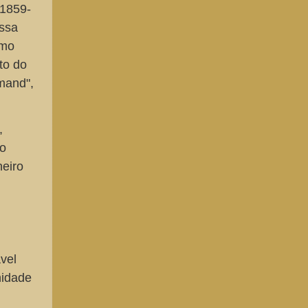
(1859-
ossa
smo
to do
mand",
,
do
neiro
vel
nidade