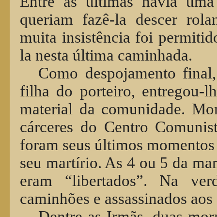
Entre as últimas havia uma 
queriam fazê-la descer rol
muita insistência foi permitido
la nesta última caminhada.
Como despojamento final,
filha do porteiro, entregou-l
material da comunidade. Mo
cárceres do Centro Comunis
foram seus últimos momentos 
seu martírio. As 4 ou 5 da man
eram “libertados”. Na ve
caminhões e assassinados aos 
Dentre as Irmãs, duas mor