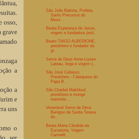
Mântua,
...
São João Batista, Profeta,
suítas.
Santo Precursor do
Mess...
e osso,
Beata Esperança de Jesus,
a grave
virgem e fundadora (esti...
clamado
Beato TIAGO ALBERIONE,
presbítero e fundador da
gr...
Serva de Deus Anne-Louise
Gonzaga
Lateau, leiga e virgem (...
voção a
São José Cafasso,
Presbítero - Catequese do
Papa B...
voção a
São Charbel Makhlouf,
presbítero e monge
Turim e
maronita ...
rra uns
Venerável Servo de Deus
Benigno de Santa Teresa
do...
Beata Maria Cândida da
como o
Eucaristia, Virgem
Carmelit...
o, ser