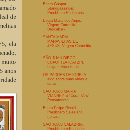
Beato Gaspar
chamado
Stanggassinger,
Presbítero Redentoris...
deal de
Beata Maria dos Anjos,
elitas
Virgem Carmelita
Descalça -...
SANTA MARIA
MARAVILHAS DE
5, ela
JESUS, Virgem Carmelita
...
iciado,
SÃO JUAN DIEGO
 muito
CUAUHTLATOATZIN,
Leigo e Vidente de...
15 anos
OS PADRES DA IGREJA:
uridade
algo sobre suas vidas e
obras.
SÃO JOÃO MARIA
VIANNEY, o "Cura d'Ars".
Pensamento...
Beato Felipe Rinaldi,
Presbítero Salesiano
(terce...
SÃO JOÃO CALÁBRIA,
Presbítero e Fundador