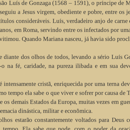
 são Luís de Gonzaga (1568 – 1591), o príncipe de 
seguiu a Jesus virgem, obediente e pobre, entre os je
ítulos consideráveis. Luís, verdadeiro anjo de carne 
3 anos, em Roma, servindo entre os infectados por um
 vitimou. Quando Mariana nasceu, já havia sido pro
e diante dos olhos de todos, levando a sério Luís 
-o na fé, caridade, na pureza ilibada e em sua de
 intensamente cristã, enriquecida por uma terna de
o tempo ela sabe o que viver e sofrer por causa de 
 e os demais Estados da Europa, muitas vezes em gue
emacia dinástica, militar e econômica.
olhos estarão constantemente voltados para Deus 
u tempo. Ela sabe que pode, com o poder da oraçã