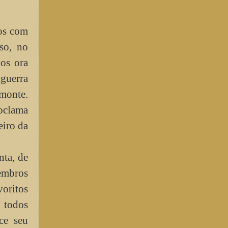
tos com
so, no
os ora
 guerra
emonte.
roclama
eiro da
nta, de
embros
voritos
r todos
ce seu