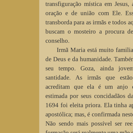
transfiguração mística em Jesus, 
oração e de união com Ele. Ess
transborda para as irmãs e todos a
buscam o mosteiro a procura de
conselho.
Irmã Maria está muito famili
de Deus e da humanidade. Também
seu tempo. Goza, ainda jove
santidade. As irmãs que estã
acreditam que ela é um anjo 
estimada por seus concidadãos d
1694 foi eleita priora. Ela tinha 
apostólica; mas, é confirmada nest
Não sendo mais possível ser reel
formação será realmente uma mãe e