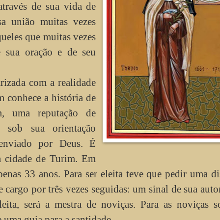
através de sua vida de
a união muitas vezes
queles que muitas vezes
 sua oração e de seu
arizada com a realidade
 conhece a história de
m, uma reputação de
o sob sua orientação
enviado por Deus. É
a cidade de Turim. Em
apenas 33 anos. Para ser eleita teve que pedir uma d
e cargo por três vezes seguidas: um sinal de sua auto
eita, será a mestra de noviças. Para as noviças s
 uma guia para a santidade.