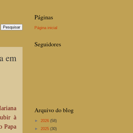
Páginas
Página inicial
Seguidores
ia em
ariana
Arquivo do blog
subir à
►
2026
(58)
to Papa
►
2025
(30)