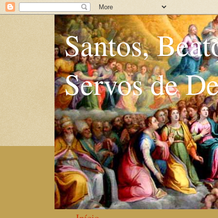
Santos, Beat
Servos de D
Início