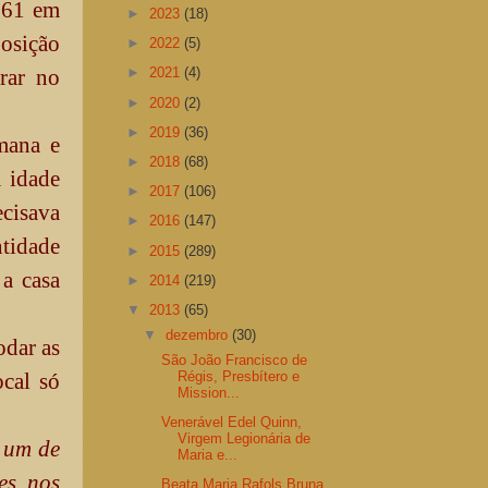
661 em
►
2023
(18)
osição
►
2022
(5)
rar no
►
2021
(4)
►
2020
(2)
►
2019
(36)
mana e
►
2018
(68)
a idade
►
2017
(106)
ecisava
►
2016
(147)
ntidade
►
2015
(289)
a casa
►
2014
(219)
▼
2013
(65)
▼
dezembro
(30)
odar as
São João Francisco de
Régis, Presbítero e
cal só
Mission...
Venerável Edel Quinn,
Virgem Legionária de
 um de
Maria e...
es nos
Beata Maria Rafols Bruna,