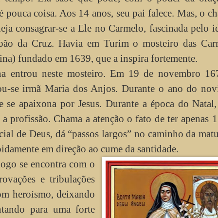
é pouca coisa. Aos 14 anos, seu pai falece. Mas, o 
ja consagrar-se a Ele no Carmelo, fascinada pelo i
João da Cruz. Havia em Turim o mosteiro das Carm
ina) fundado em 1639, que a inspira fortemente.
na entrou neste mosteiro. Em 19 de novembro 167
nou-se irmã Maria dos Anjos. Durante o ano do nov
 se apaixona por Jesus. Durante a época do Natal,
e a profissão. Chama a atenção o fato de ter apenas 
cial de Deus, dá “passos largos” no caminho da mat
pidamente em direção ao cume da santidade.
logo se encontra com o
rovações e tribulações
com heroísmo, deixando
ntando para uma forte