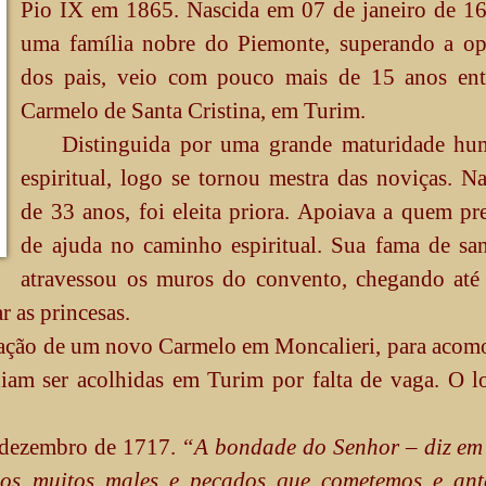
Pio IX em 1865. Nascida em 07 de janeiro de 1
uma família nobre do Piemonte, superando a op
dos pais, veio com pouco mais de 15 anos ent
Carmelo de Santa Cristina, em Turim.
Distinguida por uma grande maturidade hu
espiritual, logo se tornou mestra das noviças. N
de 33 anos, foi eleita priora. Apoiava a quem pr
de ajuda no caminho espiritual. Sua fama de sa
atravessou os muros do convento, chegando até 
r as princesas.
ação de um novo Carmelo em Moncalieri, para acom
am ser acolhidas em Turim por falta de vaga. O lo
 dezembro de 1717.
“A bondade do Senhor – diz em
 os muitos males e pecados que cometemos e ant