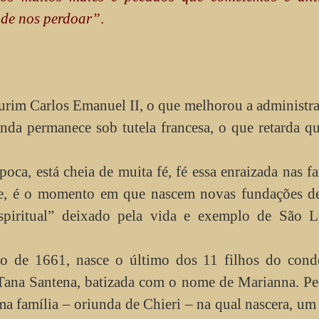
 de nos perdoar”
.
urim Carlos Emanuel II, o que melhorou a administr
nda permanece sob tutela francesa, o que retarda q
oca, está cheia de muita fé, fé essa enraizada nas fa
de, é o momento em que nascem novas fundações de
 espiritual” deixado pela vida e exemplo de São L
ro de 1661, nasce o último dos 11 filhos do cond
 Tana Santena, batizada com o nome de Marianna. P
a família – oriunda de Chieri – na qual nascera, um