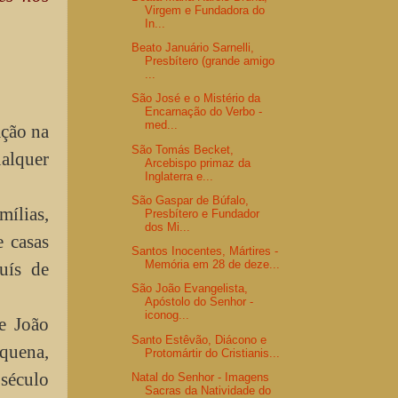
Virgem e Fundadora do
In...
Beato Januário Sarnelli,
Presbítero (grande amigo
...
São José e o Mistério da
Encarnação do Verbo -
med...
ação na
São Tomás Becket,
ualquer
Arcebispo primaz da
Inglaterra e...
São Gaspar de Búfalo,
mílias,
Presbítero e Fundador
dos Mi...
 casas
Santos Inocentes, Mártires -
Memória em 28 de deze...
uís de
São João Evangelista,
Apóstolo do Senhor -
iconog...
e João
Santo Estêvão, Diácono e
equena,
Protomártir do Cristianis...
 século
Natal do Senhor - Imagens
Sacras da Natividade do