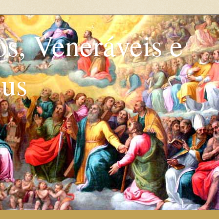
os, Veneráveis e
eus