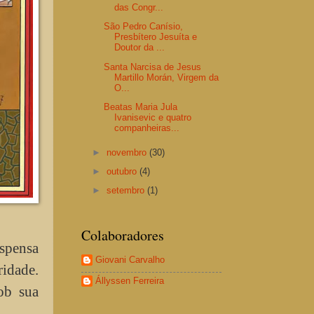
das Congr...
São Pedro Canísio,
Presbítero Jesuíta e
Doutor da ...
Santa Narcisa de Jesus
Martillo Morán, Virgem da
O...
Beatas Maria Jula
Ivanisevic e quatro
companheiras...
►
novembro
(30)
►
outubro
(4)
►
setembro
(1)
Colaboradores
ispensa
Giovani Carvalho
ridade.
Állyssen Ferreira
ob sua