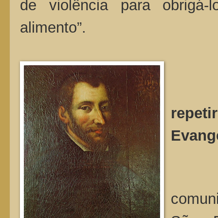
de violência para obrig
alimento”.
Em 
repe
Evange
Enfim
comuni