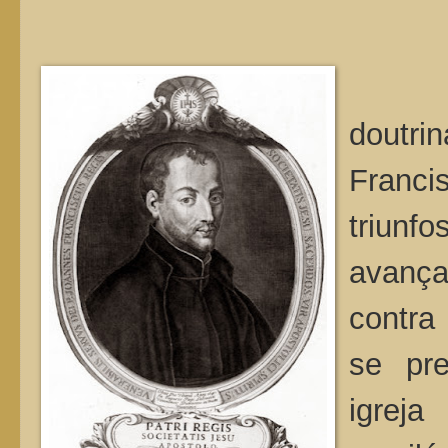
Não 
doutr
Franci
triun
avança
contra
se pr
igreja