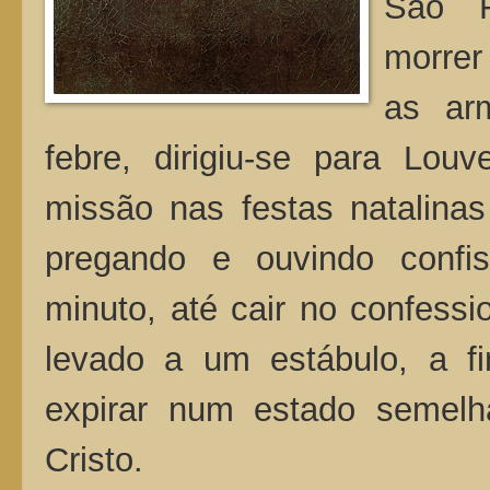
São F
morrer
as ar
febre, dirigiu-se para Lou
missão nas festas natalina
pregando e ouvindo conf
minuto, até cair no confessi
levado a um estábulo, a f
expirar num estado semel
Cristo.