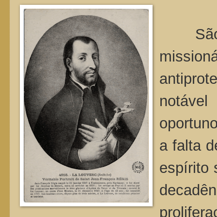
Sã
mission
antipro
notável
oportun
a falta 
espírito
decad
prolifer