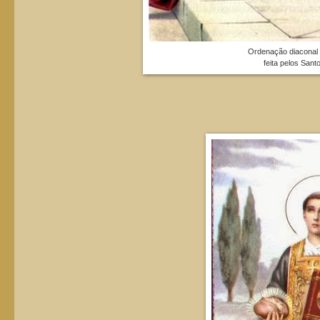
Ordenação diaconal
feita pelos Sant