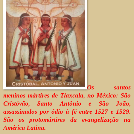
Os santos
meninos mártires de Tlaxcala, no México: São
Cristóvão, Santo Antônio e São João,
assassinados por ódio à fé entre 1527 e 1529.
São os protomártires da evangelização na
América Latina.