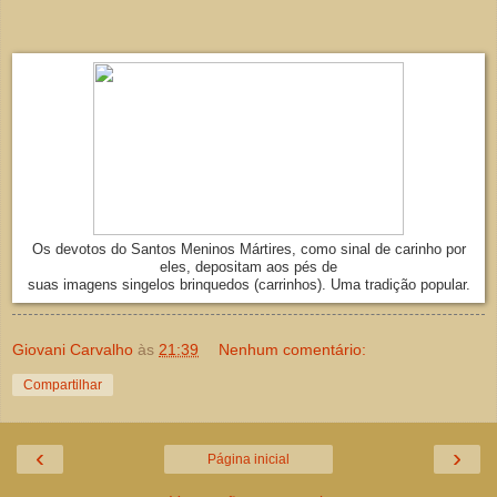
Os devotos do Santos Meninos Mártires, como sinal de carinho por
eles, depositam aos pés de
suas imagens singelos brinquedos (carrinhos). Uma tradição popular.
Giovani Carvalho
às
21:39
Nenhum comentário:
Compartilhar
‹
›
Página inicial