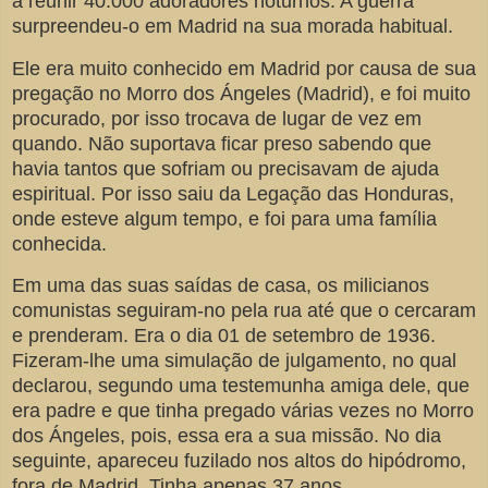
a reunir 40.000 adoradores noturnos. A guerra
surpreendeu-o em Madrid na sua morada habitual.
Ele era muito conhecido em Madrid por causa de sua
pregação no Morro dos Ángeles (Madrid), e foi muito
procurado, por isso trocava de lugar de vez em
quando. Não suportava ficar preso sabendo que
havia tantos que sofriam ou precisavam de ajuda
espiritual. Por isso saiu da Legação das Honduras,
onde esteve algum tempo, e foi para uma família
conhecida.
Em uma das suas saídas de casa, os milicianos
comunistas seguiram-no pela rua até que o cercaram
e prenderam. Era o dia 01 de setembro de 1936.
Fizeram-lhe uma simulação de julgamento, no qual
declarou, segundo uma testemunha amiga dele, que
era padre e que tinha pregado várias vezes no Morro
dos Ángeles, pois, essa era a sua missão. No dia
seguinte, apareceu fuzilado nos altos do hipódromo,
fora de Madrid. Tinha apenas 37 anos.