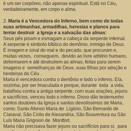
é um ser corpóreo, não apenas espiritual. Está no Céu,
verdadeiramente, em corpo e alma.
2.
Maria é a Vencedora do Inferno, bem como de todas
suas artimanhas, armadilhas, heresias e planos para
tentar destruir a Igreja e a salvação das almas:
Seus pés pisam e esmagam a cabeça da serpente infernal.
A serpente é símbolo bíblico do demônio, inimigo de Deus.
É imagem e sinal do mal e do pecado, que procuram e,
muitas vezes, conseguem, devido ao livre arbítrio humano,
deformarem e até destruírem as almas, feitas para serem
imagens e semelhanças de Deus, suas filhas por adoção e
herdeiras do Céu .
Maria é vencedora contra o demônio e todo o inferno. Ela,
sozinha, por ser Imaculada e porque, durante toda a vida,
batalhou contra a antiga serpente, com suas orações, jejuns
e sacrifícios, venceu todo o inferno. Disso dão testemunho
santos doutores da Igreja e santos devotíssimos de Maria,
como: Santo Afonso Maria de Ligório, São Bernardo de
Claraval, São Cirilo de Alexandria, São Boaventura ou São
Luís Maria Grignion de Montfort.
Maria não precisava fazer jejuns ou sacrifícios para si, para