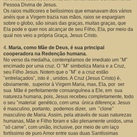
Pessoa Divina de Jesus.
Os raios multicores e belíssimos que emanavam do
s vários
anéis
que a Virgem trazia nas mãos, raios se espargiam
sobre o globo, são sinais das graças, muitas graças, que
Ela pode e quer nos alcançar de seu Filho, Ela, por meio da
qual nos veio a própria Graça, Jesus Cristo.
4.
Maria, como Mãe de Deus, é sua principal
cooperadora na Redenção humana.
No verso da medalha, contemplamos de imediato um "M"
encimado por uma cruz. O "M" simboliza Maria e a Cruz,
seu Filho Jesus. Notem que o "M" e a cruz estão
"entrelaçados", isto é , unidos. A Cruz (Jesus Cristo) é,
obviamente, superior à Virgem Maria, mas, Ela, por ser
sua Mãe é perfeitamente
consanguínea a Ele, em sua
natureza humana, pois, Jesus
recebeu completamente, todo
o seu "material genético, com uma única diferença: Jesus
é masculino, portanto, podemos dizer, um "clone"
masculino de Maria. Assim, pela através de suas naturezas
humanas, Mãe e Filho foram e são plenamente unidos, uma
"só carne", com união, inclusive, por meio de um laço
fortíssimo de puro Amor entre suas duas Santíssimas