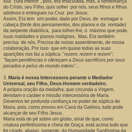
sua "cura interior", pois, era Imaculada, mas, à semelhança
do Cristo, seu Filho, quis sofrer por nós, seus filhos e filhas
adotivos e entregues na Cruz por Jesus.
Assim, Ela tem sim poder, dado por Deus, de esmagar a
cabeça (fonte dos pensamentos, dos planos e da vontade)
da serpente diabólica, para tolher-lhe, o máximo que pode,
suas maldades e planos malignos. Mas, Ela também
precisa de nós. Precisa de nosso assentimento, de nossa
colaboração. Por isso que em quase todas as suas
aparições nos faz a súplica: "
rezem, rezem e rezem";
"façam penitências e ofereçam a Deus sacrifícios por seus
pecados e pelos do mundo inteiro"...
3.
Maria é nossa Intercessora perante o Mediador
Universal, seu Filho, Deus-Homem verdadeiro.
A própria oração da medalha, que circunda a Virgem,
denotam o caráter e missão intercessória de Maria.
Devemos ter profunda confiança no poder de súplica de
Maria, pois, como provou em Caná da Galileia, tudo pode
alcançar de seu Filho Jesus.
Maria está de pé sobre um globo, sinal de que, como
criatura perfeitíssima e cheia de Graça, está acima tudo que
foi criado, abaixo, somente, da Humanidade Santíssima da