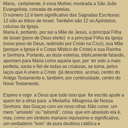
Maria, certamente, é essa Mulher, mostrada a São João
Evangelista, coroada de estrelas.
O número 12 é bem significativo das Sagradas Escrituras:
12 são as tribos de Israel. Também são 12 os Apóstolos,
colunas da Igreja.
Maria é, portanto, por ser a Mãe de Jesus, a principal Filha
de Israel (povo de Deus eleito) e a principal Filha da Igreja
(novo povo de Deus, redimido por Cristo na Cruz), sua Mãe
(porque a Igreja é o Corpo Místico de Cristo) e sua Rainha
e Senhora. Portanto, as doze estrelas, biblicamente falando,
apontam para Maria como aquela que, por ter sido a mais
perfeita, santa e fiel de todas as criaturas, se torna, pelos
laços que A unem a Cristo (já descritos acima), centro do
Antigo Testamento e, também, por continuidade, centro do
Novo Testamento.
Espero e rogo a Deus que tudo isso que for escrito ajude a
quem ler a olhar para a Medalha Milagrosa de Nossa
Senhora das Graças com um novo olhar. Não como um
mero "amuleto" ou "talismã", coisa que em absoluto ela é,
mas, como um símbolo mariano riquíssimo e significativo,
um verdadeiro "livro" de pura doutrina católica e