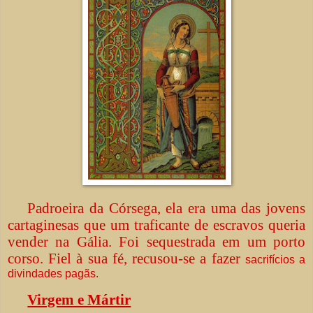
Padroeira da Córsega, ela era uma das jovens
cartaginesas que um traficante de escravos queria
vender na Gália. Foi sequestrada em um porto
corso. Fiel à sua fé, recusou-se a fazer
sacrifícios a
divindades pagãs.
Virgem e Mártir