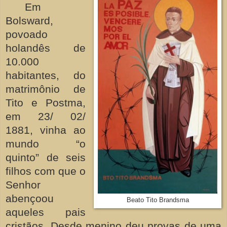
Em
Bolsward,
povoado
holandês de
10.000
habitantes, do
matrimônio de
Tito e Postma,
em 23/ 02/
1881, vinha ao
mundo “o
quinto” de seis
filhos com que o
Senhor
abençoou
Beato Tito Brandsma
aqueles pais
cristãos. Desde menino deu provas de uma