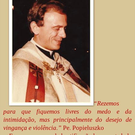
“Rezemos
para que fiquemos livres do medo e da
intimidação, mas principalmente do desejo de
vingança e violência.”
Pe. Popieluszko