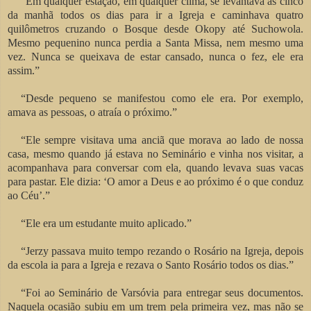
“Em qualquer estação, em qualquer clima, se levantava as cinco
da manhã todos os dias para ir a Igreja e caminhava quatro
quilômetros cruzando o Bosque desde Okopy até Suchowola.
Mesmo pequenino nunca perdia a Santa Missa, nem mesmo uma
vez. Nunca se queixava de estar cansado, nunca o fez, ele era
assim.”
“Desde pequeno se manifestou como ele era. Por exemplo,
amava as pessoas, o atraía o próximo.”
“Ele sempre visitava uma anciã que morava ao lado de nossa
casa, mesmo quando já estava no Seminário e vinha nos visitar, a
acompanhava para conversar com ela, quando levava suas vacas
para pastar. Ele dizia: ‘O amor a Deus e ao próximo é o que conduz
ao Céu’.”
“Ele era um estudante muito aplicado.”
“Jerzy passava muito tempo rezando o Rosário na Igreja, depois
da escola ia para a Igreja e rezava o Santo Rosário todos os dias.”
“Foi ao Seminário de Varsóvia para entregar seus documentos.
Naquela ocasião subiu em um trem pela primeira vez, mas não se