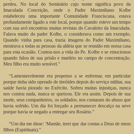
perdeu. No local do Seminário cujo nome significa povo da
Imaculada Conceição, onde o Padre Maximiliano Kolbe
estabeleceu uma importante Comunidade Franciscana, estava
profundamente ligado a este local, porque quando esteve um tempo
com sua avó encontrou muitas revistas do Cavaleiro da Imaculada.
Falava muito do padre Kolbe, o considerava como um exemplo.
Quando vinha para casa, trazia imagens do Padre Maximiliano,
mostrava a todas as pessoas da aldeia que se reunião em nossa casa
para esta ocasião. Contou-nos a vida do Pe. Kolbe e se emocionou
quando falou de sua prisão e martírio no campo de concentração.
Meu filho era muito sensível.”
“Lamentavelmente era propenso a se enfermar, em particular
porque tinha sido operado de tireóides depois do serviço militar, sua
saúde havia piorado no Exército. Sofreu muitas injustiças, nunca
nos contou nada, nunca se queixou. Ele era assim. Depois de sua
morte, seus companheiros, os soldados, nos contaram do abuso que
havia sofrido. Um dia foi forçado a permanecer descalço na neve
porque havia se negado a entregar seu Rosário.”
“Um dia me disse: ‘Mamãe, terei que dar contas a Deus de meus
filhos (Espirituais).”